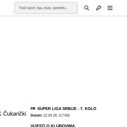
Otvori profil
Pretraga
Otvori
SUPER LIGA SRBIJE - 7. KOLO
 Čukarički
Datum:
22.05.26. (17:00)
VIJESTI O KLUBOVIMA