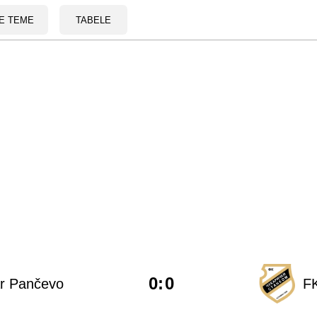
E TEME
TABELE
0
:
0
ar Pančevo
FK