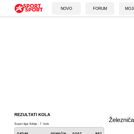
NOVO
FORUM
MOJ
REZULTATI KOLA
Železnič
Super liga Srbije - 7. kolo
DATUM
DOMAĆIN
GOST
REZ