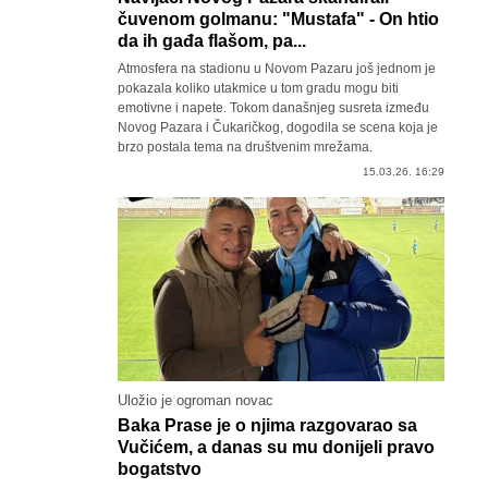
čuvenom golmanu: "Mustafa" - On htio
da ih gađa flašom, pa...
Atmosfera na stadionu u Novom Pazaru još jednom je
pokazala koliko utakmice u tom gradu mogu biti
emotivne i napete. Tokom današnjeg susreta između
Novog Pazara i Čukaričkog, dogodila se scena koja je
brzo postala tema na društvenim mrežama.
15.03.26. 16:29
Uložio je ogroman novac
Baka Prase je o njima razgovarao sa
Vučićem, a danas su mu donijeli pravo
bogatstvo