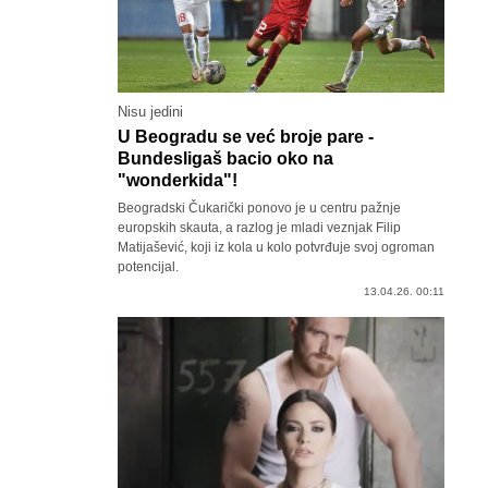
Nisu jedini
U Beogradu se već broje pare -
Bundesligaš bacio oko na
"wonderkida"!
Beogradski Čukarički ponovo je u centru pažnje
europskih skauta, a razlog je mladi veznjak Filip
Matijašević, koji iz kola u kolo potvrđuje svoj ogroman
potencijal.
13.04.26. 00:11