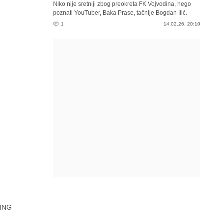
Niko nije sretniji zbog preokreta FK Vojvodina, nego
poznati YouTuber, Baka Prase, tačnije Bogdan Ilić.
1
14.02.26. 20:10
ING