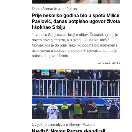
Dobio šansu koju je čekao
Prije nekoliko godina bio u spotu Milice
Pavlović, danas potpisao ugovor života
i šokirao Srbiju
Javnost u Srbiji danas bruji o objavi Čukaričkog koji je
doveo novog trenera, a u pitanju je Marko Jakšić.
Momak koji je do prije nekoliko godina bio maneken i
učestvovao u spotovima pojedinih pjevačica danas je
potpisao ugovor života.
17.03.26. 20:10
Uvijek je zanimljivo u Novom Pazaru
Navijači Novog Pazara skandirali