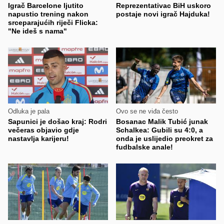
Igrač Barcelone ljutito
Reprezentativac BiH uskoro
napustio trening nakon
postaje novi igrač Hajduka!
srceparajućih riječi Flicka:
"Ne ideš s nama"
Odluka je pala
Ovo se ne viđa često
Sapunici je došao kraj: Rodri
Bosanac Malik Tubić junak
večeras objavio gdje
Schalkea: Gubili su 4:0, a
nastavlja karijeru!
onda je uslijedio preokret za
fudbalske anale!