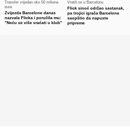
Transfer vrijedan oko 50 miliona
Vratili se u Barcelonu
eura
Flick sinoć održao sastanak,
Zvijezda Barcelone danas
pa trojici igrača Barcelone
nazvala Flicka i poručila mu:
saopštio da napuste
"Neću se više vraćati u klub"
pripreme