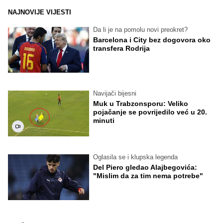
NAJNOVIJE VIJESTI
Da li je na pomolu novi preokret?
Barcelona i City bez dogovora oko
transfera Rodrija
Navijači bijesni
Muk u Trabzonsporu: Veliko
pojačanje se povrijedilo već u 20.
minuti
Oglasila se i klupska legenda
Del Piero gledao Alajbegovića:
"Mislim da za tim nema potrebe"