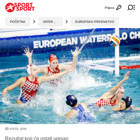
Prijava
Otvori profi
Ot
POČETNA
VATERPOLO
EUROPSKO PRVENSTVO
FOTO: EPA
Rezultat koji će ostati upisan