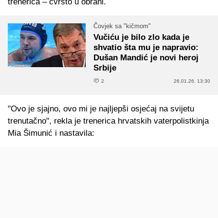
trenerica – čvrsto u obrani.
Čovjek sa "kičmom"
Vučiću je bilo zlo kada je
shvatio šta mu je napravio:
Dušan Mandić je novi heroj
Srbije
2
26.01.26. 13:30
"Ovo je sjajno, ovo mi je najljepši osjećaj na svijetu
trenutačno", rekla je trenerica hrvatskih vaterpolistkinja
Mia Šimunić i nastavila: