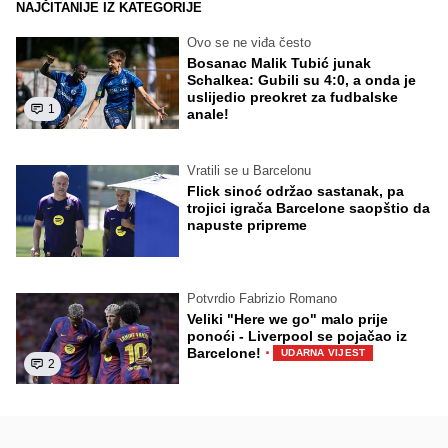
NAJČITANIJE IZ KATEGORIJE
Ovo se ne viđa često
Bosanac Malik Tubić junak
Schalkea: Gubili su 4:0, a onda je
uslijedio preokret za fudbalske
1
anale!
Vratili se u Barcelonu
Flick sinoć održao sastanak, pa
trojici igrača Barcelone saopštio da
napuste pripreme
Potvrdio Fabrizio Romano
Veliki "Here we go" malo prije
ponoći - Liverpool se pojačao iz
·
Barcelone!
UDARNA VIJEST
2