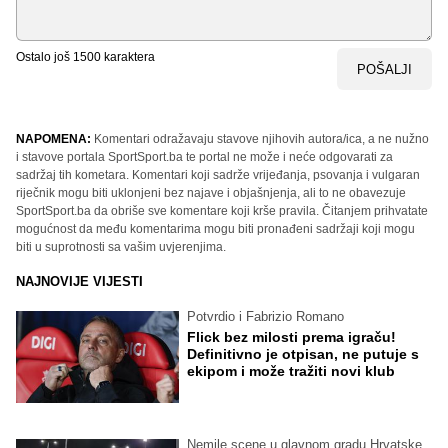
Ostalo još
1500
karaktera
POŠALJI
NAPOMENA:
Komentari odražavaju stavove njihovih autora/ica, a ne nužno
i stavove portala SportSport.ba te portal ne može i neće odgovarati za
sadržaj tih kometara. Komentari koji sadrže vrijeđanja, psovanja i vulgaran
riječnik mogu biti uklonjeni bez najave i objašnjenja, ali to ne obavezuje
SportSport.ba da obriše sve komentare koji krše pravila. Čitanjem prihvatate
mogućnost da među komentarima mogu biti pronađeni sadržaji koji mogu
biti u suprotnosti sa vašim uvjerenjima.
NAJNOVIJE VIJESTI
Potvrdio i Fabrizio Romano
Flick bez milosti prema igraču!
Definitivno je otpisan, ne putuje s
ekipom i može tražiti novi klub
Nemile scene u glavnom gradu Hrvatske