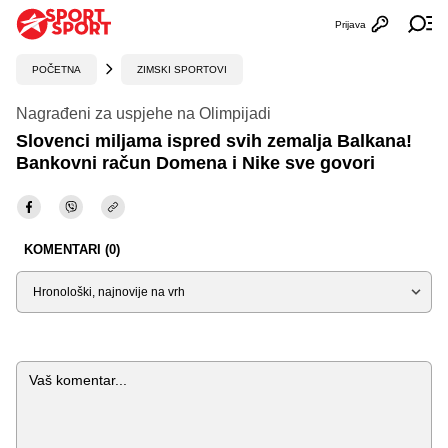
Prijava
Otvori profi
Ot
POČETNA
ZIMSKI SPORTOVI
Nagrađeni za uspjehe na Olimpijadi
Slovenci miljama ispred svih zemalja Balkana!
Bankovni račun Domena i Nike sve govori
KOMENTARI (0)
Sortiraj
Komentar