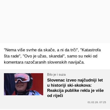
"Nema više svrhe da skače, a ni da trči", "Katastrofa
šta rade", "Ovo je užas, skandal", samo su neki od
komentara razočaranih slovenskih navijača.
Bilo je i suza
Slovenac izveo najčudniji let
u historiji ski-skokova:
Reakcija publike rekla je više
od riječi
01.02.26. 07:25