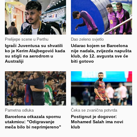
Prelijepe scene u Perthu
Dao zeleno svjetlo
Igrači Juventusa su shvatili
Udarac kojem se Barcelona
ko je Kerim Alajbegović kada
nije nadala, zvijezda napušta
su stigli na aerodrom u
klub, do 12. avgusta sve će
Australiji
biti gotovo
Pametna odluka
Čeka se zvanična potvrda
Barcelona otkazala spornu
Postignut je dogovor:
utakmicu: "Odigravanje
Mohamed Salah ima novi
meča bilo bi neprimjereno"
klub