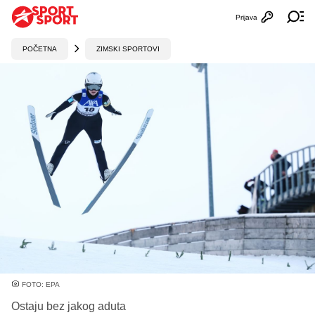
Prijava
Otvori profi
Ot
POČETNA
ZIMSKI SPORTOVI
FOTO: EPA
Ostaju bez jakog aduta