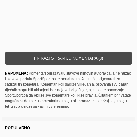
PRIKAŽI STRANICU KOMENTARA (0)
NAPOMENA:
Komentari odražavaju stavove njihovih autora/ica, a ne nužno
i stavove portala SportSport.ba te portal ne može i neće odgovarati za
sadržaj tih kometara. Komentari koji sadrže vrijeđanja, psovanja i vulgaran
riječnik mogu biti uklonjeni bez najave i objašnjenja, ali to ne obavezuje
SportSport.ba da obriše sve komentare koji krše pravila. Čitanjem prihvatate
mogućnost da među komentarima mogu biti pronađeni sadržaji koji mogu
biti u suprotnosti sa vašim uvjerenjima.
POPULARNO