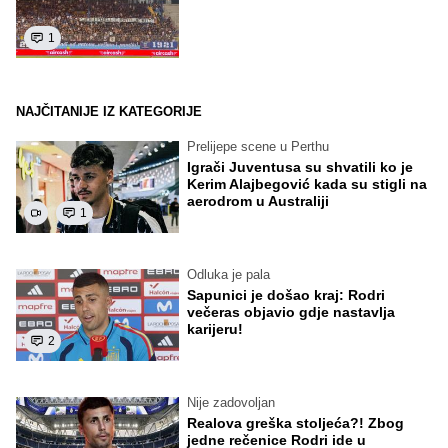
1
NAJČITANIJE IZ KATEGORIJE
Prelijepe scene u Perthu
Igrači Juventusa su shvatili ko je
Kerim Alajbegović kada su stigli na
aerodrom u Australiji
1
Odluka je pala
Sapunici je došao kraj: Rodri
večeras objavio gdje nastavlja
karijeru!
2
Nije zadovoljan
Realova greška stoljeća?! Zbog
jedne rečenice Rodri ide u