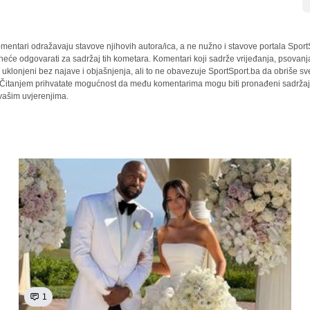
mentari odražavaju stavove njihovih autora/ica, a ne nužno i stavove portala Sport
 neće odgovarati za sadržaj tih kometara. Komentari koji sadrže vrijeđanja, psovanj
i uklonjeni bez najave i objašnjenja, ali to ne obavezuje SportSport.ba da obriše 
a. Čitanjem prihvatate mogućnost da među komentarima mogu biti pronađeni sadržaji
 vašim uvjerenjima.
1