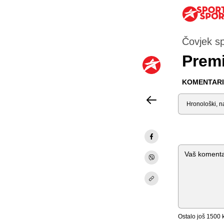
Čovjek sp
Prem
KOMENTARI 
Sortiraj
Komentar
Ostalo još
1500
k