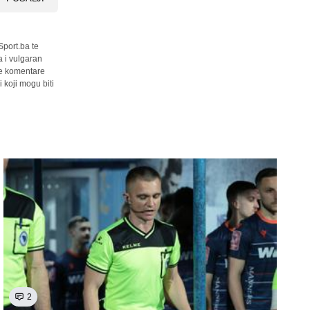
Sport.ba te
a i vulgaran
sve komentare
 koji mogu biti
2