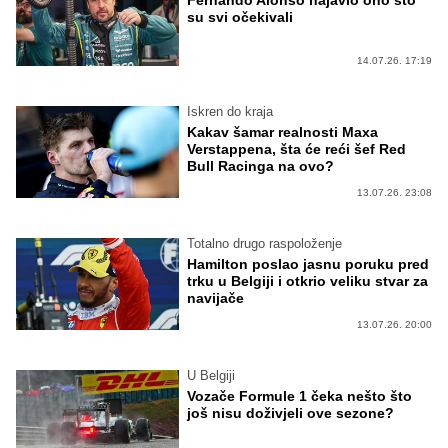
Fernando Alonso najavio ono što
su svi očekivali
14.07.26. 17:19
Iskren do kraja
Kakav šamar realnosti Maxa
Verstappena, šta će reći šef Red
Bull Racinga na ovo?
13.07.26. 23:08
Totalno drugo raspoloženje
Hamilton poslao jasnu poruku pred
trku u Belgiji i otkrio veliku stvar za
navijače
13.07.26. 20:00
U Belgiji
Vozače Formule 1 čeka nešto što
još nisu doživjeli ove sezone?