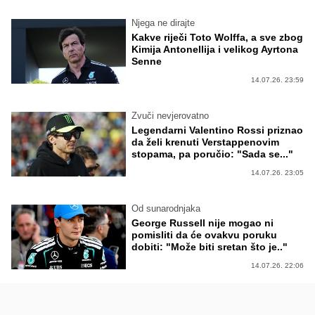
Njega ne dirajte
Kakve riječi Toto Wolffa, a sve zbog
Kimija Antonellija i velikog Ayrtona
Senne
14.07.26. 23:59
Zvuči nevjerovatno
Legendarni Valentino Rossi priznao
da želi krenuti Verstappenovim
stopama, pa poručio: "Sada se..."
14.07.26. 23:05
Od sunarodnjaka
George Russell nije mogao ni
pomisliti da će ovakvu poruku
dobiti: "Može biti sretan što je.."
14.07.26. 22:06