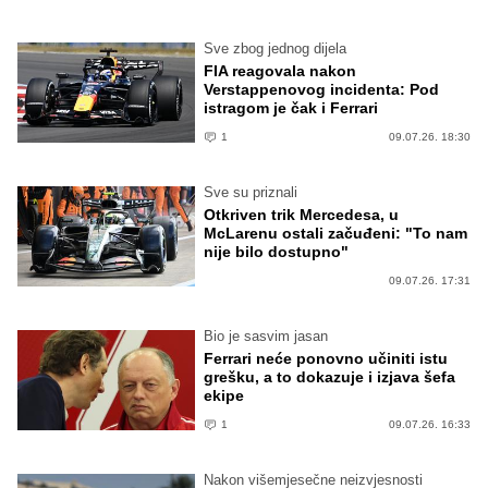
Sve zbog jednog dijela
FIA reagovala nakon
Verstappenovog incidenta: Pod
istragom je čak i Ferrari
1
09.07.26. 18:30
Sve su priznali
Otkriven trik Mercedesa, u
McLarenu ostali začuđeni: "To nam
nije bilo dostupno"
09.07.26. 17:31
Bio je sasvim jasan
Ferrari neće ponovno učiniti istu
grešku, a to dokazuje i izjava šefa
ekipe
1
09.07.26. 16:33
Nakon višemjesečne neizvjesnosti