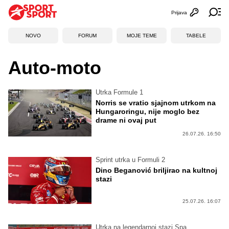
Prijava
Otvori profi
Ot
NOVO
FORUM
MOJE TEME
TABELE
Auto-moto
Utrka Formule 1
Norris se vratio sjajnom utrkom na
Hungaroringu, nije moglo bez
drame ni ovaj put
26.07.26. 16:50
Sprint utrka u Formuli 2
Dino Beganović briljirao na kultnoj
stazi
25.07.26. 16:07
Utrka na legendarnoj stazi Spa