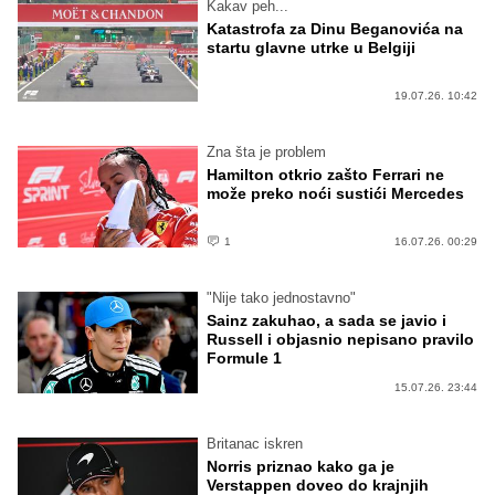
Kakav peh...
Katastrofa za Dinu Beganovića na
startu glavne utrke u Belgiji
19.07.26. 10:42
Zna šta je problem
Hamilton otkrio zašto Ferrari ne
može preko noći sustići Mercedes
1
16.07.26. 00:29
"Nije tako jednostavno"
Sainz zakuhao, a sada se javio i
Russell i objasnio nepisano pravilo
Formule 1
15.07.26. 23:44
Britanac iskren
Norris priznao kako ga je
Verstappen doveo do krajnjih