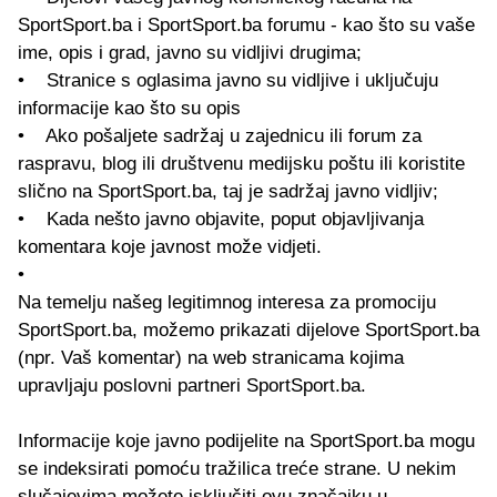
SportSport.ba i SportSport.ba forumu - kao što su vaše
ime, opis i grad, javno su vidljivi drugima;
• Stranice s oglasima javno su vidljive i uključuju
informacije kao što su opis
• Ako pošaljete sadržaj u zajednicu ili forum za
raspravu, blog ili društvenu medijsku poštu ili koristite
slično na SportSport.ba, taj je sadržaj javno vidljiv;
• Kada nešto javno objavite, poput objavljivanja
komentara koje javnost može vidjeti.
•
Na temelju našeg legitimnog interesa za promociju
SportSport.ba, možemo prikazati dijelove SportSport.ba
(npr. Vaš komentar) na web stranicama kojima
upravljaju poslovni partneri SportSport.ba.
Informacije koje javno podijelite na SportSport.ba mogu
se indeksirati pomoću tražilica treće strane. U nekim
slučajevima možete isključiti ovu značajku u