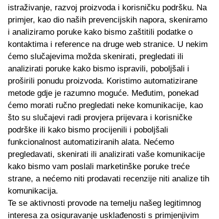
istraživanje, razvoj proizvoda i korisničku podršku. Na
primjer, kao dio naših prevencijskih napora, skeniramo
i analiziramo poruke kako bismo zaštitili podatke o
kontaktima i reference na druge web stranice. U nekim
ćemo slučajevima možda skenirati, pregledati ili
analizirati poruke kako bismo ispravili, poboljšali i
proširili ponudu proizvoda. Koristimo automatizirane
metode gdje je razumno moguće. Međutim, ponekad
ćemo morati ručno pregledati neke komunikacije, kao
što su slučajevi radi provjera prijevara i korisničke
podrške ili kako bismo procijenili i poboljšali
funkcionalnost automatiziranih alata. Nećemo
pregledavati, skenirati ili analizirati vaše komunikacije
kako bismo vam poslali marketinške poruke treće
strane, a nećemo niti prodavati recenzije niti analize tih
komunikacija.
Te se aktivnosti provode na temelju našeg legitimnog
interesa za osiguravanje usklađenosti s primjenjivim