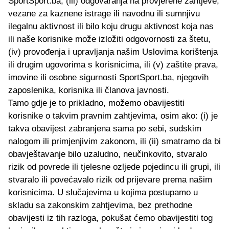
SportSport.ba, (iii) odgovaranja na provjerene zahtjeve,
vezane za kaznene istrage ili navodnu ili sumnjivu
ilegalnu aktivnost ili bilo koju drugu aktivnost koja nas
ili naše korisnike može izložiti odgovornosti za štetu,
(iv) provođenja i upravljanja našim Uslovima korištenja
ili drugim ugovorima s korisnicima, ili (v) zaštite prava,
imovine ili osobne sigurnosti SportSport.ba, njegovih
zaposlenika, korisnika ili članova javnosti.
Tamo gdje je to prikladno, možemo obavijestiti
korisnike o takvim pravnim zahtjevima, osim ako: (i) je
takva obavijest zabranjena sama po sebi, sudskim
nalogom ili primjenjivim zakonom, ili (ii) smatramo da bi
obavještavanje bilo uzaludno, neučinkovito, stvaralo
rizik od povrede ili tjelesne ozljede pojedincu ili grupi, ili
stvaralo ili povećavalo rizik od prijevare prema našim
korisnicima. U slučajevima u kojima postupamo u
skladu sa zakonskim zahtjevima, bez prethodne
obavijesti iz tih razloga, pokušat ćemo obavijestiti tog