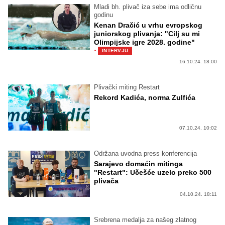
Mladi bh. plivač iza sebe ima odličnu
godinu
Kenan Dračić u vrhu evropskog
juniorskog plivanja: "Cilj su mi
Olimpijske igre 2028. godine"
·
INTERVJU
16.10.24. 18:00
Plivački miting Restart
Rekord Kadića, norma Zulfića
07.10.24. 10:02
Održana uvodna press konferencija
Sarajevo domaćin mitinga
"Restart": Učešće uzelo preko 500
plivača
04.10.24. 18:11
Srebrena medalja za našeg zlatnog