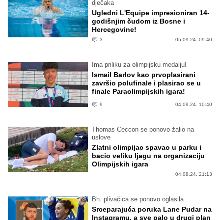
dječaka
Ugledni L'Equipe impresioniran 14-
godišnjim čudom iz Bosne i
Hercegovine!
3
05.09.24. 09:40
Ima priliku za olimpijsku medalju!
Ismail Barlov kao prvoplasirani
završio polufinale i plasirao se u
finale Paraolimpijskih igara!
9
04.09.24. 10:40
Thomas Ceccon se ponovo žalio na
uslove
Zlatni olimpijac spavao u parku i
bacio veliku ljagu na organizaciju
Olimpijskih igara
04.08.24. 21:13
Bh. plivačica se ponovo oglasila
Srceparajuća poruka Lane Pudar na
Instagramu, a sve palo u drugi plan