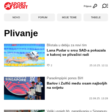
Prijava
Otvori profi
Ot
NOVO
FORUM
MOJE TEME
TABELE
Plivanje
Blistala u debiju za novi tim
Lana Pudar u srcu SAD-a pokazala
o kakvoj se plivačici radi
2
25.10.25. 12:11
Paraolimpijski ponos BiH
Barlov i Zulfić među osam najboljih
na svijetu
22.09.25. 13:28
Veliki uspjeh bh. paraplivanja u Singapuru