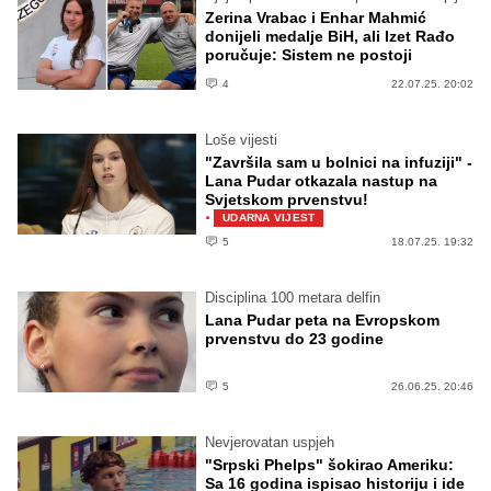
Zerina Vrabac i Enhar Mahmić
donijeli medalje BiH, ali Izet Rađo
poručuje: Sistem ne postoji
4
22.07.25. 20:02
Loše vijesti
"Završila sam u bolnici na infuziji" -
Lana Pudar otkazala nastup na
Svjetskom prvenstvu!
·
UDARNA VIJEST
5
18.07.25. 19:32
Disciplina 100 metara delfin
Lana Pudar peta na Evropskom
prvenstvu do 23 godine
5
26.06.25. 20:46
Nevjerovatan uspjeh
"Srpski Phelps" šokirao Ameriku:
Sa 16 godina ispisao historiju i ide