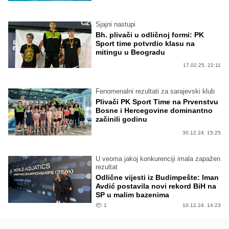
Sjajni nastupi
Bh. plivači u odličnoj formi: PK
Sport time potvrdio klasu na
mitingu u Beogradu
17.02.25. 22:11
Fenomenalni rezultati za sarajevski klub
Plivači PK Sport Time na Prvenstvu
Bosne i Hercegovine dominantno
začinili godinu
30.12.24. 15:25
U veoma jakoj konkurenciji imala zapažen
rezultat
Odlične vijesti iz Budimpešte: Iman
Avdić postavila novi rekord BiH na
SP u malim bazenima
1
10.12.24. 14:23