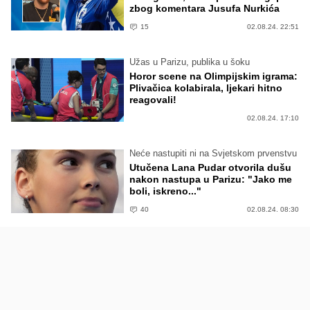
zbog komentara Jusufa Nurkića
15
02.08.24. 22:51
Užas u Parizu, publika u šoku
Horor scene na Olimpijskim igrama:
Plivačica kolabirala, ljekari hitno
reagovali!
02.08.24. 17:10
Neće nastupiti ni na Svjetskom prvenstvu
Utučena Lana Pudar otvorila dušu
nakon nastupa u Parizu: "Jako me
boli, iskreno..."
40
02.08.24. 08:30