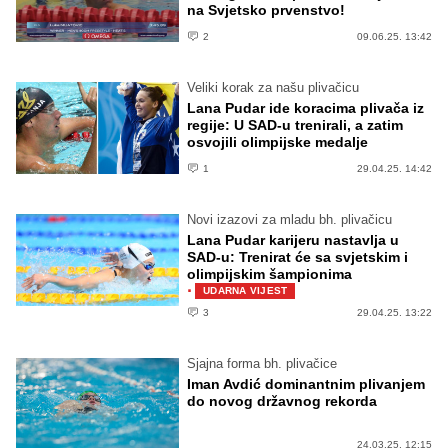
na Svjetsko prvenstvo!
2
09.06.25. 13:42
Veliki korak za našu plivačicu
Lana Pudar ide koracima plivača iz
regije: U SAD-u trenirali, a zatim
osvojili olimpijske medalje
1
29.04.25. 14:42
Novi izazovi za mladu bh. plivačicu
Lana Pudar karijeru nastavlja u
SAD-u: Trenirat će sa svjetskim i
olimpijskim šampionima
·
UDARNA VIJEST
3
29.04.25. 13:22
Sjajna forma bh. plivačice
Iman Avdić dominantnim plivanjem
do novog državnog rekorda
24.03.25. 12:15