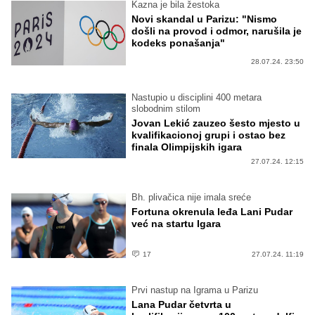
Kazna je bila žestoka
Novi skandal u Parizu: "Nismo
došli na provod i odmor, narušila je
kodeks ponašanja"
28.07.24. 23:50
Nastupio u disciplini 400 metara
slobodnim stilom
Jovan Lekić zauzeo šesto mjesto u
kvalifikacionoj grupi i ostao bez
finala Olimpijskih igara
27.07.24. 12:15
Bh. plivačica nije imala sreće
Fortuna okrenula leđa Lani Pudar
već na startu Igara
17
27.07.24. 11:19
Prvi nastup na Igrama u Parizu
Lana Pudar četvrta u