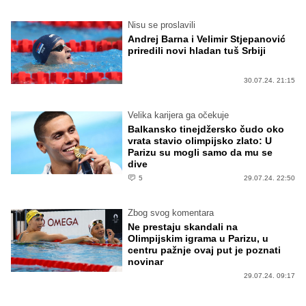
Nisu se proslavili
Andrej Barna i Velimir Stjepanović
priredili novi hladan tuš Srbiji
30.07.24. 21:15
Velika karijera ga očekuje
Balkansko tinejdžersko čudo oko
vrata stavio olimpijsko zlato: U
Parizu su mogli samo da mu se
dive
5
29.07.24. 22:50
Zbog svog komentara
Ne prestaju skandali na
Olimpijskim igrama u Parizu, u
centru pažnje ovaj put je poznati
novinar
29.07.24. 09:17