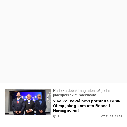
Rađo za debakl nagrađen još jednim
predsjedničkim mandatom
Vico Zeljković novi potpredsjednik
Olimpijskog komiteta Bosne i
Hercegovine!
2
07.11.24. 21:53