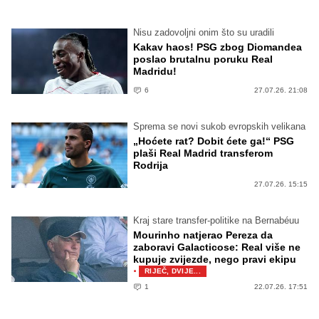
Nisu zadovoljni onim što su uradili
Kakav haos! PSG zbog Diomandea
poslao brutalnu poruku Real
Madridu!
6
27.07.26. 21:08
Sprema se novi sukob evropskih velikana
„Hoćete rat? Dobit ćete ga!“ PSG
plaši Real Madrid transferom
Rodrija
27.07.26. 15:15
Kraj stare transfer-politike na Bernabéuu
Mourinho natjerao Pereza da
zaboravi Galacticose: Real više ne
kupuje zvijezde, nego pravi ekipu
·
RIJEČ, DVIJE...
1
22.07.26. 17:51