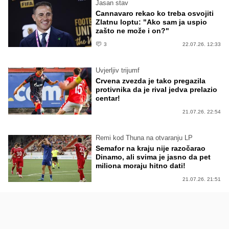
Jasan stav
Cannavaro rekao ko treba osvojiti
Zlatnu loptu: "Ako sam ja uspio
zašto ne može i on?"
3
22.07.26. 12:33
Uvjerljiv trijumf
Crvena zvezda je tako pregazila
protivnika da je rival jedva prelazio
centar!
21.07.26. 22:54
Remi kod Thuna na otvaranju LP
Semafor na kraju nije razočarao
Dinamo, ali svima je jasno da pet
miliona moraju hitno dati!
21.07.26. 21:51