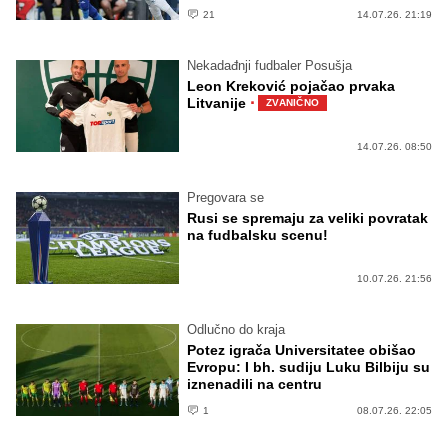
21
14.07.26. 21:19
Nekadađnji fudbaler Posušja
Leon Kreković pojačao prvaka
·
Litvanije
ZVANIČNO
14.07.26. 08:50
Pregovara se
Rusi se spremaju za veliki povratak
na fudbalsku scenu!
10.07.26. 21:56
Odlučno do kraja
Potez igrača Universitatee obišao
Evropu: I bh. sudiju Luku Bilbiju su
iznenadili na centru
1
08.07.26. 22:05