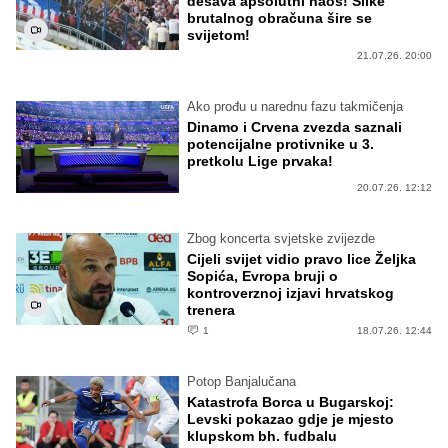
dešava apsolutni haos! Slike
brutalnog obračuna šire se
svijetom!
21.07.26. 20:00
Ako prođu u narednu fazu takmičenja
Dinamo i Crvena zvezda saznali
potencijalne protivnike u 3.
pretkolu Lige prvaka!
20.07.26. 12:12
Zbog koncerta svjetske zvijezde
Cijeli svijet vidio pravo lice Željka
Sopića, Evropa bruji o
kontroverznoj izjavi hrvatskog
trenera
1
18.07.26. 12:44
Potop Banjalučana
Katastrofa Borca u Bugarskoj:
Levski pokazao gdje je mjesto
klupskom bh. fudbalu