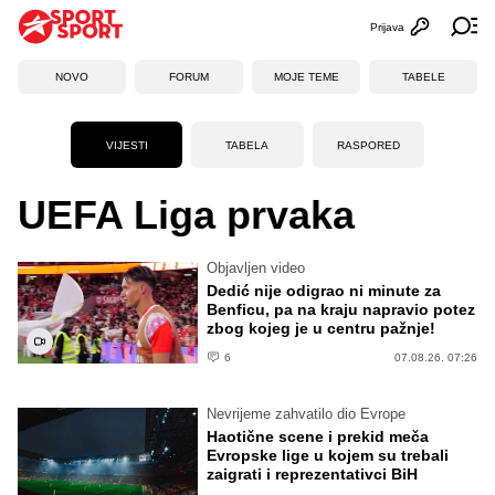
Prijava
Otvori profi
Ot
NOVO
FORUM
MOJE TEME
TABELE
VIJESTI
TABELA
RASPORED
UEFA Liga prvaka
Objavljen video
Dedić nije odigrao ni minute za
Benficu, pa na kraju napravio potez
zbog kojeg je u centru pažnje!
6
07.08.26. 07:26
Nevrijeme zahvatilo dio Evrope
Haotične scene i prekid meča
Evropske lige u kojem su trebali
zaigrati i reprezentativci BiH