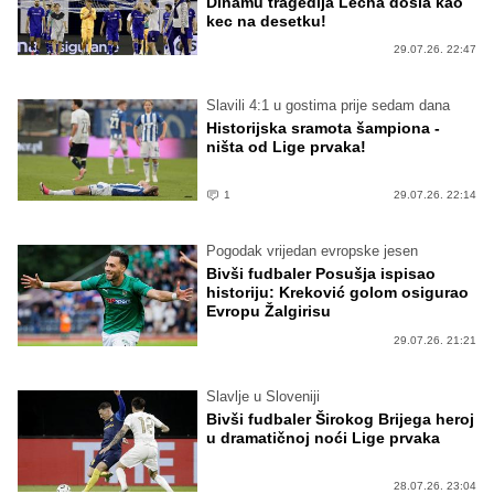
Dinamu tragedija Lecha došla kao
kec na desetku!
29.07.26. 22:47
Slavili 4:1 u gostima prije sedam dana
Historijska sramota šampiona -
ništa od Lige prvaka!
1
29.07.26. 22:14
Pogodak vrijedan evropske jesen
Bivši fudbaler Posušja ispisao
historiju: Kreković golom osigurao
Evropu Žalgirisu
29.07.26. 21:21
Slavlje u Sloveniji
Bivši fudbaler Širokog Brijega heroj
u dramatičnoj noći Lige prvaka
28.07.26. 23:04