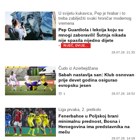
U svijetu kukavica, Pep je hrabar i to
treba zabilježiti svaki hroničar modernog
vremena
Pep Guardiola i lekcija koju su
mnogi zaboravili! Šutnja nikada
nije spasila nijedno dijete
·
RIJEČ, DVIJE...
28.07.26. 21:35
Čudo iz Azerbejdžana
Sabah nastavlja san: Klub osnovan
prije devet godina osigurao
evropsku jesen
1
28.07.26. 18:52
Liga prvaka, 2. pretkolo
Fenerbahce u Poljskoj brani
minimalnu prednost, Bosna i
Hercegovina ima predstavnika na
meču
28.07.26. 14:16