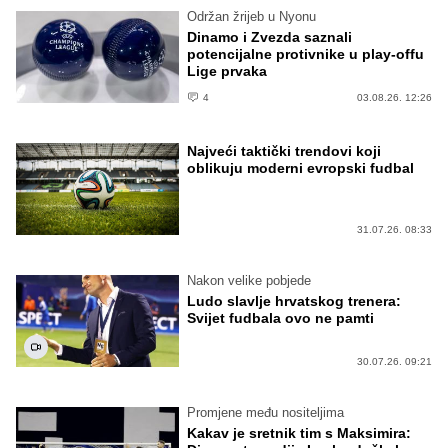
Održan žrijeb u Nyonu
Dinamo i Zvezda saznali
potencijalne protivnike u play-offu
Lige prvaka
4
03.08.26. 12:26
Najveći taktički trendovi koji
oblikuju moderni evropski fudbal
31.07.26. 08:33
Nakon velike pobjede
Ludo slavlje hrvatskog trenera:
Svijet fudbala ovo ne pamti
30.07.26. 09:21
Promjene među nositeljima
Kakav je sretnik tim s Maksimira: