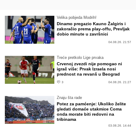
Velika pobjeda Modrih!
Dinamo pregazio Kauno Žalgiris i
zakoračio prema play-offu, Prevljak
dobio minute u završnici
04.08.26. 21:57
Treće pretkolo Lige prvaka
Crvenoj zvezdi nije pomogao ni
igrač više: Prvak Izraela nosi
prednost na revanš u Beograd
3
04.08.26. 21:27
Znaju šta rade
Potez za pamćenje: Ukoliko želite
gledati domaće utakmice Coma
onda morate biti redovni na
tribinama
03.08.26. 14:44