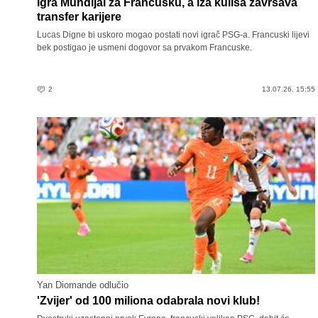
Igra Mundijal za Francusku, a iza kulisa završava
transfer karijere
Lucas Digne bi uskoro mogao postati novi igrač PSG-a. Francuski lijevi
bek postigao je usmeni dogovor sa prvakom Francuske.
2
13.07.26. 15:55
Yan Diomande odlučio
'Zvijer' od 100 miliona odabrala novi klub!