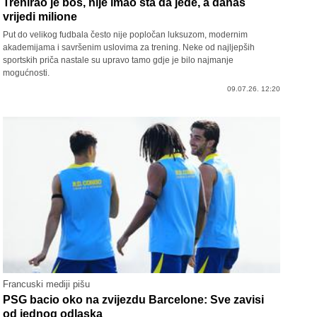
Trenirao je bos, nije imao šta da jede, a danas
vrijedi milione
Put do velikog fudbala često nije popločan luksuzom, modernim
akademijama i savršenim uslovima za trening. Neke od najljepših
sportskih priča nastale su upravo tamo gdje je bilo najmanje
mogućnosti.
09.07.26. 12:20
Francuski mediji pišu
PSG bacio oko na zvijezdu Barcelone: Sve zavisi
od jednog odlaska