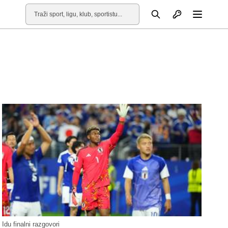
Otvori profil
Pretraga
Otvori
Idu finalni razgovori