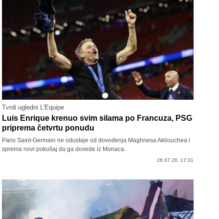
Tvrdi ugledni L'Equipe
Luis Enrique krenuo svim silama po Francuza, PSG
priprema četvrtu ponudu
Paris Saint-Germain ne odustaje od dovođenja Maghnesa Akliouchea i
sprema novi pokušaj da ga dovede iz Monaca.
26.07.26. 17:31