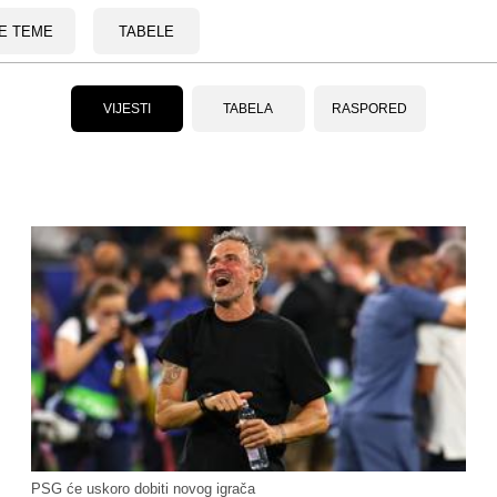
E TEME
TABELE
VIJESTI
TABELA
RASPORED
PSG će uskoro dobiti novog igrača