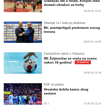
Gradačac ide u finale, Konjuh čeka
domaći obračun za trofej
30.05.26. 22:11
Obavljat će i funkciju direktora
Bh. premijerligaš predstavio novog
trenera
28.05.26. 23:50
Fantastične vijesti s Grbavice
RK Željezničar se vraća na scenu
·
nakon 16 godina!
ZVANIČNO
28.05.26. 11:18
EHF ne prašta
Hrvatska dobila kaznu zbog
zastave
1
27.05.26. 11:14