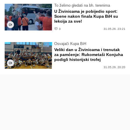
To želimo gledati na bh. terenima
U Živinicama je pobijedio sport:
Scene nakon finala Kupa BiH su
lekcija za sve!
3
31.05.26. 23:21
Osvajači Kupa BiH
Veliki dan u Živinicama i trenutak
za pamćenje: Rukometaši Konjuha
podigli historijski trofej
31.05.26. 20:20