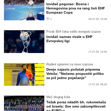
Izviđač pogurao: Bosna i
Hercegovina prva na rang listi EHF
European Cupa
1
29.07.26. 13:48
Prvak BiH čeka veliki evropski izazov
Izviđač saznao rivale u EHF
Evropskoj ligi
17.07.26. 14:36
Rođeni spremni za nove izazove
Denjo najavio početak priprema
Veleža: "Nećemo propustiti priliku
za još jedno pojačanje"
17.07.26. 08:29
Meč drugog kola
Težak poraz mladih bh. rukometaša
od Izraela: Sve smo zakomplikovali
na EURO-u