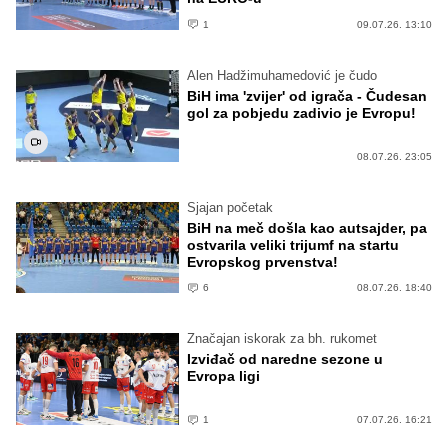
1
09.07.26. 13:10
Alen Hadžimuhamedović je čudo
BiH ima 'zvijer' od igrača - Čudesan
gol za pobjedu zadivio je Evropu!
08.07.26. 23:05
Sjajan početak
BiH na meč došla kao autsajder, pa
ostvarila veliki trijumf na startu
Evropskog prvenstva!
6
08.07.26. 18:40
Značajan iskorak za bh. rukomet
Izviđač od naredne sezone u
Evropa ligi
1
07.07.26. 16:21