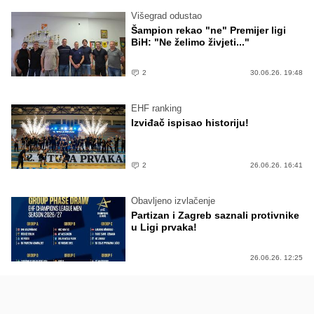
Višegrad odustao
Šampion rekao "ne" Premijer ligi
BiH: "Ne želimo živjeti..."
2
30.06.26. 19:48
EHF ranking
Izviđač ispisao historiju!
2
26.06.26. 16:41
Obavljeno izvlačenje
Partizan i Zagreb saznali protivnike
u Ligi prvaka!
26.06.26. 12:25