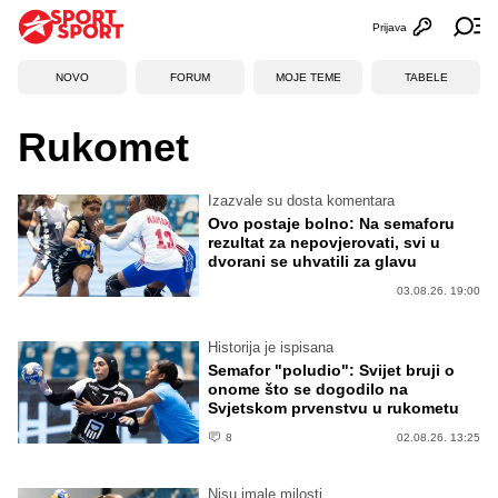
Prijava
Otvori profi
Ot
NOVO
FORUM
MOJE TEME
TABELE
Rukomet
Izazvale su dosta komentara
Ovo postaje bolno: Na semaforu
rezultat za nepovjerovati, svi u
dvorani se uhvatili za glavu
03.08.26. 19:00
Historija je ispisana
Semafor "poludio": Svijet bruji o
onome što se dogodilo na
Svjetskom prvenstvu u rukometu
8
02.08.26. 13:25
Nisu imale milosti