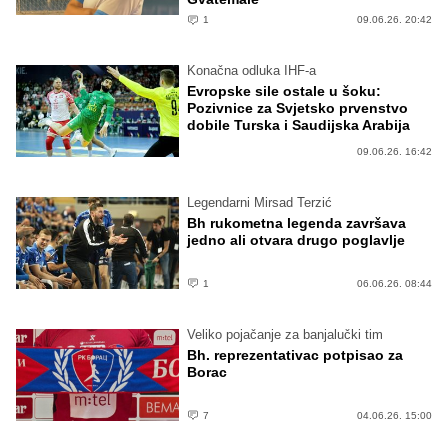
1
09.06.26. 20:42
Konačna odluka IHF-a
Evropske sile ostale u šoku:
Pozivnice za Svjetsko prvenstvo
dobile Turska i Saudijska Arabija
09.06.26. 16:42
Legendarni Mirsad Terzić
Bh rukometna legenda završava
jedno ali otvara drugo poglavlje
1
06.06.26. 08:44
Veliko pojačanje za banjalučki tim
Bh. reprezentativac potpisao za
Borac
7
04.06.26. 15:00