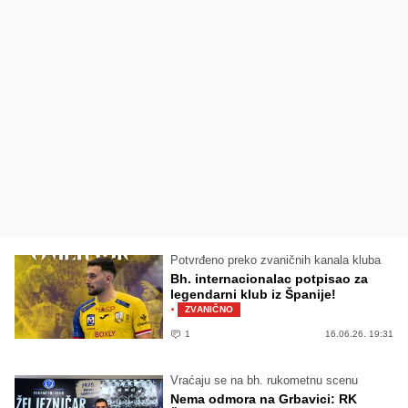
Potvrđeno preko zvaničnih kanala kluba
Bh. internacionalac potpisao za
legendarni klub iz Španije!
·
ZVANIČNO
1
16.06.26. 19:31
Vraćaju se na bh. rukometnu scenu
Nema odmora na Grbavici: RK