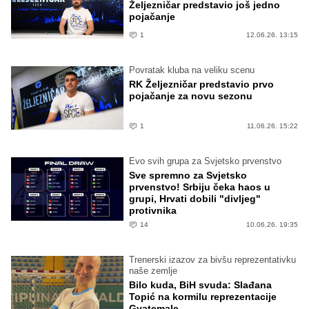
Željezničar predstavio još jedno
pojačanje
1
12.06.26. 13:15
Povratak kluba na veliku scenu
RK Željezničar predstavio prvo
pojačanje za novu sezonu
1
11.06.26. 15:22
Evo svih grupa za Svjetsko prvenstvo
Sve spremno za Svjetsko
prvenstvo! Srbiju čeka haos u
grupi, Hrvati dobili "divljeg"
protivnika
14
10.06.26. 19:35
Trenerski izazov za bivšu reprezentativku
naše zemlje
Bilo kuda, BiH svuda: Slađana
Topić na kormilu reprezentacije
Gvatemale