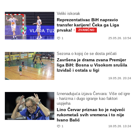
Veliki iskorak
Reprezentativac BiH napravio
transfer karijere! Čeka ga Liga
·
prvaka!
ZVANIČNO
1
25.05.26. 10:54
Sezona o kojoj će se dosta pričati
Završena je drama zvana Premijer
liga BiH: Bosna u Visokom srušila
Izviđač i ostala u ligi
19.05.26. 20:24
Iznenađujuća izjava Červara: Više od igre
- harizma i dugo igranje kao faktori
uspjeha
Lino Červar priznao ko je najveći
rukometaš svih vremena i to nije
Ivano Balić
1
18.05.26. 13:24