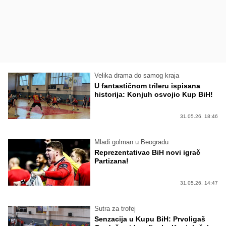
Velika drama do samog kraja
U fantastičnom trileru ispisana
historija: Konjuh osvojio Kup BiH!
31.05.26. 18:46
Mladi golman u Beogradu
Reprezentativac BiH novi igrač
Partizana!
31.05.26. 14:47
Sutra za trofej
Senzacija u Kupu BiH: Prvoligaš