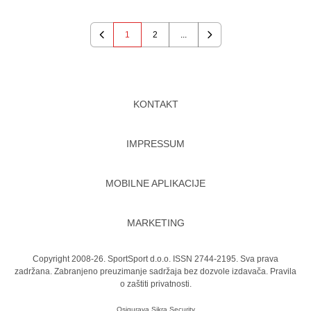
1
2
...
Previous
Next
KONTAKT
IMPRESSUM
MOBILNE APLIKACIJE
MARKETING
Copyright 2008-26. SportSport d.o.o. ISSN 2744-2195. Sva prava
zadržana. Zabranjeno preuzimanje sadržaja bez dozvole izdavača.
Pravila
o zaštiti privatnosti.
Osigurava
Sikra Security