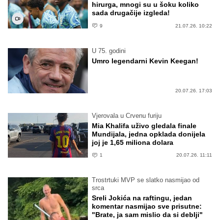
hirurga, mnogi su u šoku koliko
sada drugačije izgleda!
9
21.07.26. 10:22
U 75. godini
Umro legendarni Kevin Keegan!
20.07.26. 17:03
Vjerovala u Crvenu furiju
Mia Khalifa uživo gledala finale
Mundijala, jedna opklada donijela
joj je 1,65 miliona dolara
1
20.07.26. 11:11
Trostrtuki MVP se slatko nasmijao od
srca
Sreli Jokića na raftingu, jedan
komentar nasmijao sve prisutne:
"Brate, ja sam mislio da si deblji"