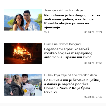
Jasno je zašto svih strahuju
Ne podnose jedan drugog, nisu se
sreli osam godina, a sada ih je
Ronaldo obojicu pozvao na
vjenčanje
2
03.08.26. 07:24
Drama na Novom Beogradu
Legendarni srpski košarkaš
izvukao čovjeka iz zapaljenog
automobila i spasio mu život
02.08.26. 17:52
Ljubav koja traje od tinejdžerskih dana
Posuđivala mu je školske bilješke,
a danas je najveća podrška
Domenu Prevcu: Ko je Špela
Ravnik?
02.08.26. 07:48