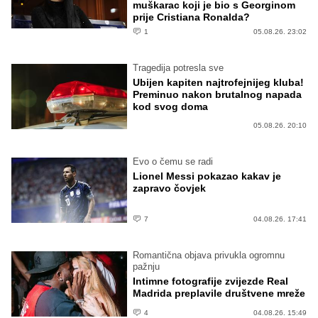
muškarac koji je bio s Georginom
prije Cristiana Ronalda?
1
05.08.26. 23:02
Tragedija potresla sve
Ubijen kapiten najtrofejnijeg kluba!
Preminuo nakon brutalnog napada
kod svog doma
05.08.26. 20:10
Evo o čemu se radi
Lionel Messi pokazao kakav je
zapravo čovjek
7
04.08.26. 17:41
Romantična objava privukla ogromnu
pažnju
Intimne fotografije zvijezde Real
Madrida preplavile društvene mreže
4
04.08.26. 15:49