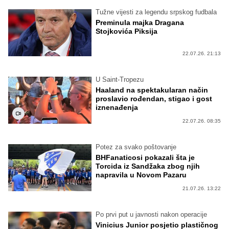
Tužne vijesti za legendu srpskog fudbala
Preminula majka Dragana
Stojkovića Piksija
22.07.26. 21:13
U Saint-Tropezu
Haaland na spektakularan način
proslavio rođendan, stigao i gost
iznenađenja
22.07.26. 08:35
Potez za svako poštovanje
BHFanaticosi pokazali šta je
Torcida iz Sandžaka zbog njih
napravila u Novom Pazaru
21.07.26. 13:22
Po prvi put u javnosti nakon operacije
Vinicius Junior posjetio plastičnog