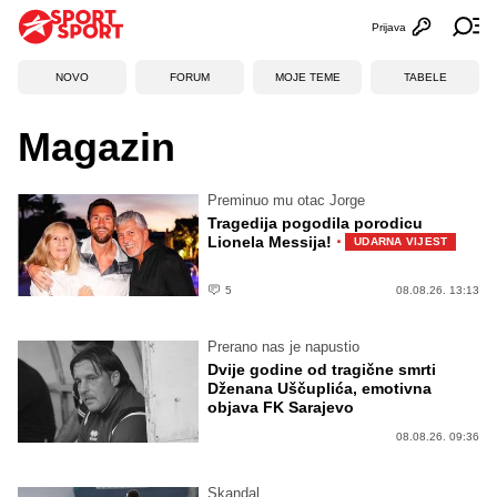
Prijava
Otvori profi
Ot
NOVO
FORUM
MOJE TEME
TABELE
Magazin
Preminuo mu otac Jorge
Tragedija pogodila porodicu
·
Lionela Messija!
UDARNA VIJEST
5
08.08.26. 13:13
Prerano nas je napustio
Dvije godine od tragične smrti
Dženana Uščuplića, emotivna
objava FK Sarajevo
08.08.26. 09:36
Skandal