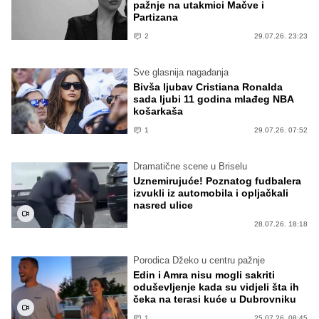
pažnje na utakmici Mačve i
Partizana
2
29.07.26. 23:23
Sve glasnija nagađanja
Bivša ljubav Cristiana Ronalda
sada ljubi 11 godina mlađeg NBA
košarkaša
1
29.07.26. 07:52
Dramatične scene u Briselu
Uznemirujuće! Poznatog fudbalera
izvukli iz automobila i opljačkali
nasred ulice
28.07.26. 18:18
Porodica Džeko u centru pažnje
Edin i Amra nisu mogli sakriti
oduševljenje kada su vidjeli šta ih
čeka na terasi kuće u Dubrovniku
1
25.07.26. 08:45