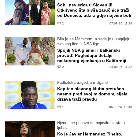
Šok i nevjerica u Sloveniji!
Otkriveno šta bivša zaručnica traži
od Dončića, udara gdje najviše boli
2
07.08.26. 11:24
Bila je sa Mamićem, a sada je u zagrljaju
slavnog lica iz NBA lige
Spojili NBA glamur i balkanski
provod: Pogledajte detalje
raskošnog vjenčanja u Kaliforniji
2
06.08.26. 11:32
Fudbalska tragedija u Ugandi
Kapiten slavnog kluba pretučen
nasmrt pred svojim domom, cijela
država traži pravdu
1
06.08.26. 10:48
Njeno ime ponovo se pojavilo uz staru
ljubav
Ko je Javier Hernandez Pineiro,