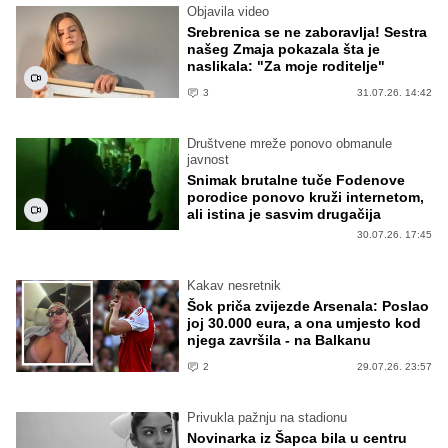
Objavila video
Srebrenica se ne zaboravlja! Sestra
našeg Zmaja pokazala šta je
naslikala: "Za moje roditelje"
3
31.07.26. 14:42
Društvene mreže ponovo obmanule
javnost
Snimak brutalne tuče Fodenove
porodice ponovo kruži internetom,
ali istina je sasvim drugačija
30.07.26. 17:45
Kakav nesretnik
Šok priča zvijezde Arsenala: Poslao
joj 30.000 eura, a ona umjesto kod
njega završila - na Balkanu
2
29.07.26. 23:57
Privukla pažnju na stadionu
Novinarka iz Šapca bila u centru