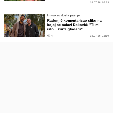
19.07.26. 09:33
Privukao dosta pažnje
Radonjić komentarisao sliku na
kojoj se nalazi Đoković: "Ti mi
isto... kur*a glodaru"
4
18.07.26. 13:10