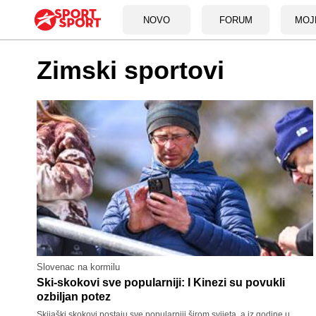
NOVO
FORUM
MOJ
Zimski sportovi
Slovenac na kormilu
Ski-skokovi sve popularniji: I Kinezi su povukli
ozbiljan potez
Skijaški skokovi postaju sve popularniji širom svijeta, a iz godine u