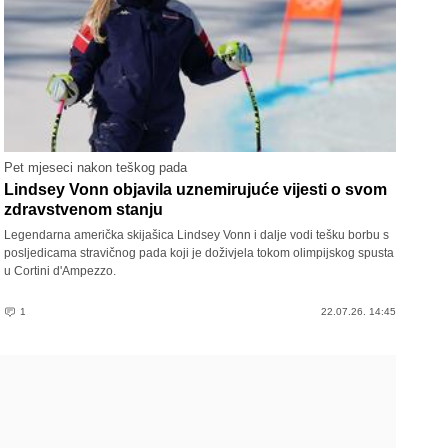
Pet mjeseci nakon teškog pada
Lindsey Vonn objavila uznemirujuće vijesti o svom
zdravstvenom stanju
Legendarna američka skijašica Lindsey Vonn i dalje vodi tešku borbu s
posljedicama stravičnog pada koji je doživjela tokom olimpijskog spusta
u Cortini d'Ampezzo.
1
22.07.26. 14:45