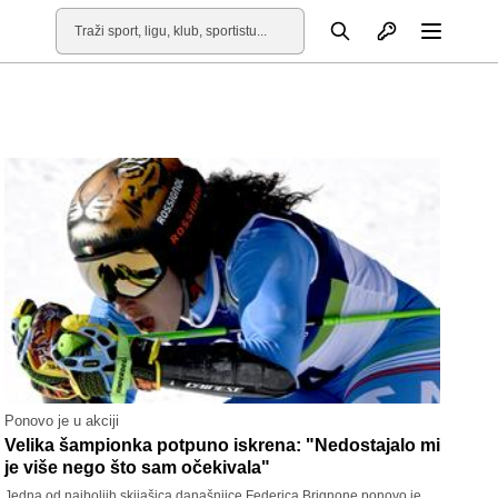
Otvori profil
Pretraga
Otvori
Ponovo je u akciji
Velika šampionka potpuno iskrena: "Nedostajalo mi
je više nego što sam očekivala"
Jedna od najboljih skijašica današnjice Federica Brignone ponovo je