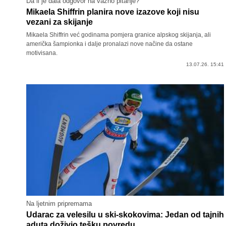
Da li je dala odgovor na važno pitanje?
Mikaela Shiffrin planira nove izazove koji nisu
vezani za skijanje
Mikaela Shiffrin već godinama pomjera granice alpskog skijanja, ali
američka šampionka i dalje pronalazi nove načine da ostane
motivisana.
13.07.26. 15:41
Na ljetnim pripremama
Udarac za velesilu u ski-skokovima: Jedan od tajnih
aduta doživio tešku povredu