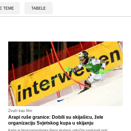
E TEME
TABELE
Zvuči kao film
Arapi ruše granice: Dobili su skijašicu, žele
organizaciju Svjetskog kupa u skijanju
Kada je Novozelanđanka Piera Hudson odlučila nastupati pod