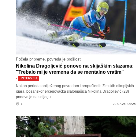
Počela pripreme, povreda je prošlost
Nikolina Dragoljević ponovo na skijaškim stazama:
"Trebalo mi je vremena da se mentalno vratim"
·
INTERVJU
Nakon perioda obilježenog povredom i propuštenih Zimskih olimpijskih
igara, bosanskohercegovačka slalomašica Nikolina Dragoljević (23)
ponovo je na snijegu.
1
29.07.26. 09:25