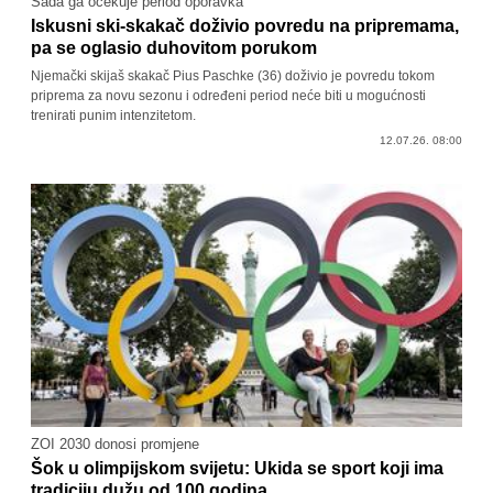
Sada ga očekuje period oporavka
Iskusni ski-skakač doživio povredu na pripremama,
pa se oglasio duhovitom porukom
Njemački skijaš skakač Pius Paschke (36) doživio je povredu tokom
priprema za novu sezonu i određeni period neće biti u mogućnosti
trenirati punim intenzitetom.
12.07.26. 08:00
ZOI 2030 donosi promjene
Šok u olimpijskom svijetu: Ukida se sport koji ima
tradiciju dužu od 100 godina