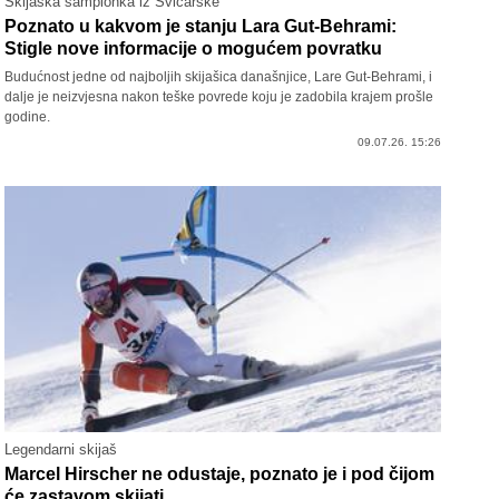
Skijaška šampionka iz Švicarske
Poznato u kakvom je stanju Lara Gut-Behrami:
Stigle nove informacije o mogućem povratku
Budućnost jedne od najboljih skijašica današnjice, Lare Gut-Behrami, i
dalje je neizvjesna nakon teške povrede koju je zadobila krajem prošle
godine.
09.07.26. 15:26
Legendarni skijaš
Marcel Hirscher ne odustaje, poznato je i pod čijom
će zastavom skijati