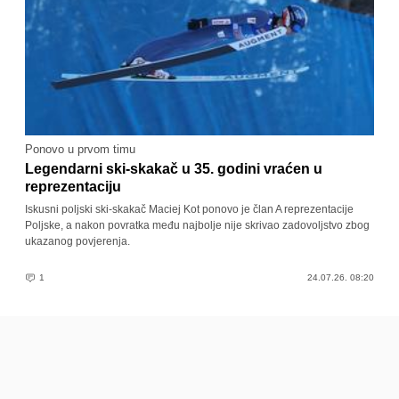
Ponovo u prvom timu
Legendarni ski-skakač u 35. godini vraćen u
reprezentaciju
Iskusni poljski ski-skakač Maciej Kot ponovo je član A reprezentacije
Poljske, a nakon povratka među najbolje nije skrivao zadovoljstvo zbog
ukazanog povjerenja.
1
24.07.26. 08:20