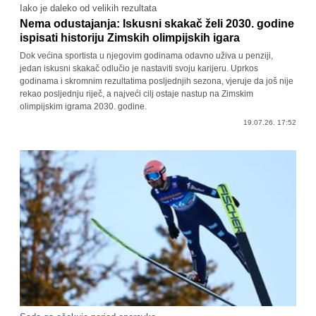
Iako je daleko od velikih rezultata
Nema odustajanja: Iskusni skakač želi 2030. godine
ispisati historiju Zimskih olimpijskih igara
Dok većina sportista u njegovim godinama odavno uživa u penziji,
jedan iskusni skakač odlučio je nastaviti svoju karijeru. Uprkos
godinama i skromnim rezultatima posljednjih sezona, vjeruje da još nije
rekao posljednju riječ, a najveći cilj ostaje nastup na Zimskim
olimpijskim igrama 2030. godine.
19.07.26. 17:52