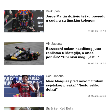
Veliki peh
Jorge Martin doživio tešku povredu
u sudaru sa timskim kolegom
27.09.25. 16:19
VN Japana
Bezzecchi nakon haotičnog jutra
zablistao u Motegiju, a onda
poručio: "Oni nisu mogli jesti.."
26.09.25. 13:55
Uoči Japana
Marc Marquez pred novom titulom
svjetskog prvaka: "Nešto veliko
dolazi"
25.09.25. 10:48
Bivši šef Red Bulla