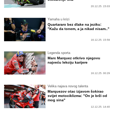
20.12.25. 15:03
Yamaha u krizi
Quartararo bez dlake na jeziku:
"Kažu da tonem, a ja nikad nisam.."
16.12.25. 15:59
Legenda sporta
Marc Marquez otkrivo njegovu
najveću lekciju karijere
16.12.25. 00:29
Velika najava novog talenta
Marquezov otac izjavom šokirao
svijet motociklizma: "On je brži od
mog sina"
12.12.25. 14:40