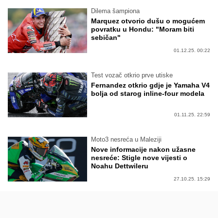
Dilema šampiona
Marquez otvorio dušu o mogućem
povratku u Hondu: "Moram biti
sebičan"
01.12.25. 00:22
Test vozač otkrio prve utiske
Fernandez otkrio gdje je Yamaha V4
bolja od starog inline-four modela
01.11.25. 22:59
Moto3 nesreća u Maleziji
Nove informacije nakon užasne
nesreće: Stigle nove vijesti o
Noahu Dettwileru
27.10.25. 15:29