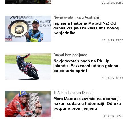
22.10.25. 19:59
Nevjerovata trka u Australiji
Ispisana historija MotoGP-a: Od
danas kraljevska klasa ima novog
pobjednika
19.10.25. 17:35
Ducati bez podijuma
Nevjerovatan haos na Phillip
Islandu: Bezzecchi udario galeba,
pa pokorio sprint
18.10.25. 16:01
Težak udarac za Ducati
Marc Marquez završio na operaciji
nakon sudara u Indoneziji: Odluka
potpuno promijenjena
14.10.25. 08:32