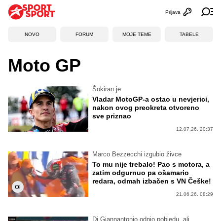
Prijava
Otvori profi
Ot
NOVO
FORUM
MOJE TEME
TABELE
Moto GP
Šokiran je
Vladar MotoGP-a ostao u nevjerici,
nakon ovog preokreta otvoreno
sve priznao
12.07.26. 20:37
Marco Bezzecchi izgubio živce
To mu nije trebalo! Pao s motora, a
zatim odgurnuo pa ošamario
redara, odmah izbačen s VN Češke!
21.06.26. 08:29
Di Giannantonio odnio pobjedu, ali...