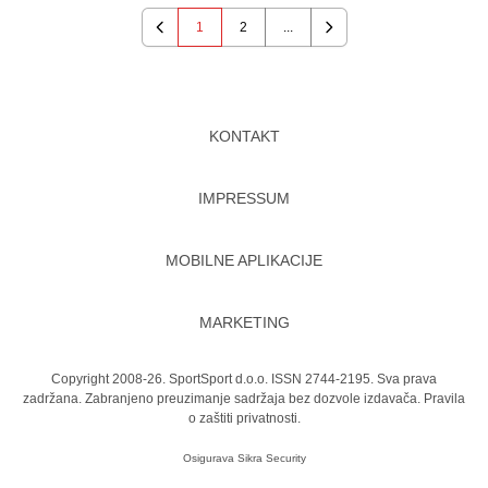
1
2
...
Previous
Next
KONTAKT
IMPRESSUM
MOBILNE APLIKACIJE
MARKETING
Copyright 2008-26. SportSport d.o.o. ISSN 2744-2195. Sva prava
zadržana. Zabranjeno preuzimanje sadržaja bez dozvole izdavača.
Pravila
o zaštiti privatnosti.
Osigurava
Sikra Security