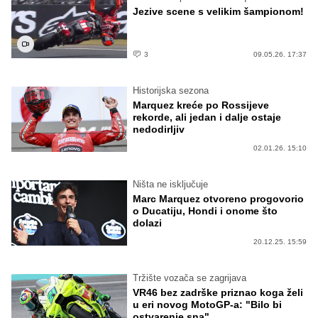
Jezive scene s velikim šampionom!
3
09.05.26. 17:37
Historijska sezona
Marquez kreće po Rossijeve
rekorde, ali jedan i dalje ostaje
nedodirljiv
02.01.26. 15:10
Ništa ne isključuje
Marc Marquez otvoreno progovorio
o Ducatiju, Hondi i onome što
dolazi
20.12.25. 15:59
Tržište vozača se zagrijava
VR46 bez zadrške priznao koga želi
u eri novog MotoGP-a: "Bilo bi
ostvarenje sna"