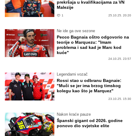
prekršaja u kvalifikacijama za VN
Malezije
1
25.10.25. 20:20
Ne ide ga ove sezone
Pecco Bagnaia oštro odgovorio na
teorije o Marquezu: "Imam
problema i sad kad je Marc kod
kuće"
24.10.25. 23:57
Legendarni vozač
Rossi stao u odbranu Bagnaie:
"Muči se jer ima brzog timskog
kolegu kao što je Marquez"
23.10.25. 15:30
Nakon kraće pauze
Španski gigant od 2026. godine
ponovo dio svjetske elite