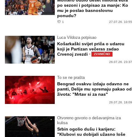
po sezoni i potpisao za manje: Ko
mu je poslao basnoslovnu
ponudu?
1
27.07.26. 10:55
Luca Vildoza potpisao
Košarkaški svijet priča o udarcu
koji je Partizan večeras zadao
·
Crvenoj zvezdi
ZVANIČNO
26.07.26. 23:37
To se ne prašta
Beograd ovakvu izdaju odavno ne
pamti, Delije mu spremaju pakao od
života: "Mrtav si za nas"
26.07.26. 18:09
Otvoreno govorio o dešavanjima iza
kulisa
Srbin ogolio dušu i karijeru:
"Klubovi su dobijali užasno loše