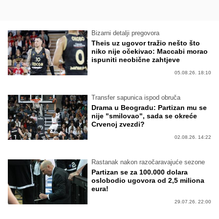
Bizarni detalji pregovora
Theis uz ugovor tražio nešto što
niko nije očekivao: Maccabi morao
ispuniti neobične zahtjeve
05.08.26. 18:10
Transfer sapunica ispod obruča
Drama u Beogradu: Partizan mu se
nije "smilovao", sada se okreće
Crvenoj zvezdi?
02.08.26. 14:22
Rastanak nakon razočaravajuće sezone
Partizan se za 100.000 dolara
oslobodio ugovora od 2,5 miliona
eura!
29.07.26. 22:00