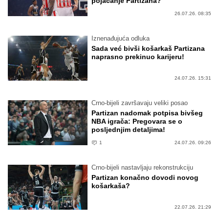
pojačanje Partizana?
26.07.26. 08:35
Iznenađujuća odluka
Sada već bivši košarkaš Partizana
naprasno prekinuo karijeru!
24.07.26. 15:31
Crno-bijeli završavaju veliki posao
Partizan nadomak potpisa bivšeg
NBA igrača: Pregovara se o
posljednjim detaljima!
1
24.07.26. 09:26
Crno-bijeli nastavljaju rekonstrukciju
Partizan konačno dovodi novog
košarkaša?
22.07.26. 21:29