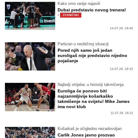
Kako smo ranije najavili
Dubai predstavio novog trenera!
·
ZVANIČNO
14.07.26. 18:40
Partizan u neobičnoj situaciji
Pored njih samo još jedan
euroligaš nije predstavio nijedno
pojačanje
14.07.26. 18:10
Najbolji strijelac u historiji takmičenja
Euroliga će ponovo biti
najzanimljivije košarkaško
takmičenje na svijetu! Mike James
ima novi klub
11.07.26. 16:11
Košarkaš je očigledno nezadovoljan
Carlik Jones javno prozvao