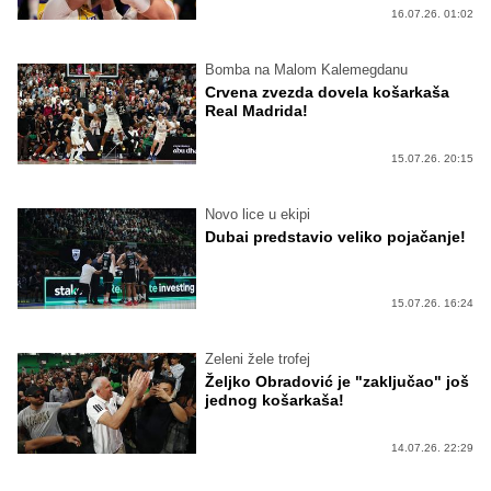
16.07.26. 01:02
Bomba na Malom Kalemegdanu
Crvena zvezda dovela košarkaša
Real Madrida!
15.07.26. 20:15
Novo lice u ekipi
Dubai predstavio veliko pojačanje!
15.07.26. 16:24
Zeleni žele trofej
Željko Obradović je "zaključao" još
jednog košarkaša!
14.07.26. 22:29