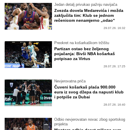
Jedan detalj privukao pažnju navijača
Zvezda dovela Medarevića i možda
zaključila tim: Klub se jednom
rečenicom nenamjerno „odao“
29.07.26. 16:32
Preokret na košarkaškom tržištu
Partizan ostao bez željenog
pojačanja: Bivši NBA košarkaš
potpisao za Virtus
28.07.26. 17:25
Nevjerovatna priča
Čuveni košarkaš plaća 900.000
eura iz svog džepa da napusti klub
i potpiše za Dubai
28.07.26. 16:40
Odbio nevjerovatan novac zbog sportskog
projekta
Montero odbio deset miliona eura