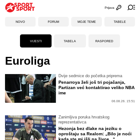
Prijava
Otvori profi
Ot
NOVO
FORUM
MOJE TEME
TABELE
VIJESTI
TABELA
RASPORED
Euroliga
Dvije sedmice do početka priprema
Penarroya želi još tri pojačanja,
Partizan već kontaktirao veliko NBA
ime
06.08.26. 15:51
Zanimljiva poruka hrvatskog
reprezentativca
Hezonja bez dlake na jeziku o
oproštaju sa Realom: „Bilo je noći
kada ste mi išli na živce...“