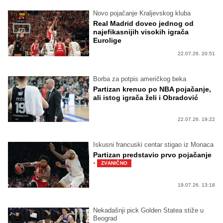
Novo pojačanje Kraljevskog kluba
Real Madrid doveo jednog od
najefikasnijih visokih igrača
Eurolige
22.07.26. 20:51
Borba za potpis američkog beka
Partizan krenuo po NBA pojačanje,
ali istog igrača želi i Obradović
22.07.26. 19:22
Iskusni francuski centar stigao iz Monaca
Partizan predstavio prvo pojačanje
·
ZVANIČNO
19.07.26. 13:18
Nekadašnji pick Golden Statea stiže u
Beograd