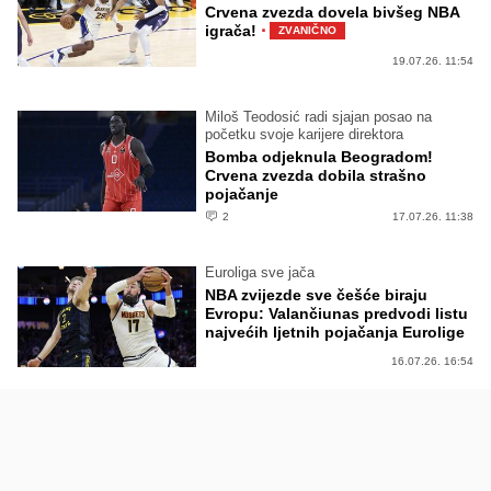
Crvena zvezda dovela bivšeg NBA
·
igrača!
ZVANIČNO
19.07.26. 11:54
Miloš Teodosić radi sjajan posao na
početku svoje karijere direktora
Bomba odjeknula Beogradom!
Crvena zvezda dobila strašno
pojačanje
2
17.07.26. 11:38
Euroliga sve jača
NBA zvijezde sve češće biraju
Evropu: Valančiunas predvodi listu
najvećih ljetnih pojačanja Eurolige
16.07.26. 16:54