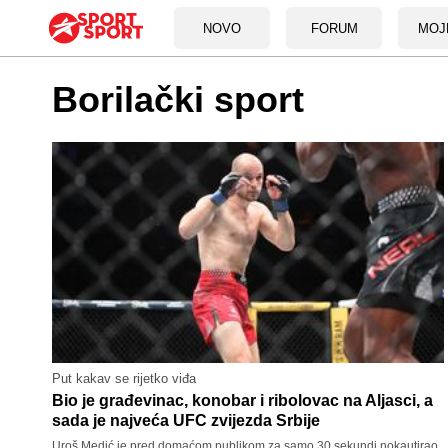
NOVO
FORUM
MOJ
Borilački sport
Put kakav se rijetko viđa
Bio je građevinac, konobar i ribolovac na Aljasci, a
sada je najveća UFC zvijezda Srbije
Uroš Medić je pred domaćom publikom za samo 30 sekundi nokautirao