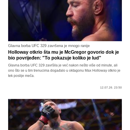
Glavna borba UFC 329 završena je mnogo ranije
Holloway otkrio šta mu je McGregor govorio dok je
bio povrijeđen: "To pokazuje koliko je lud"
Glavna borba UFC 329 završila je već nakon nešto više od minute, ali
ono što se u tim trenucima događalo u oktagonu Max Holloway otkrio je
tek poslije meča.
12.07.26. 23:50