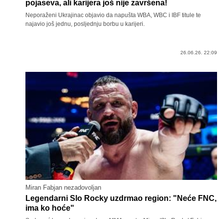
pojaseva, ali karijera još nije završena!
Neporaženi Ukrajinac objavio da napušta WBA, WBC i IBF titule te
najavio još jednu, posljednju borbu u karijeri.
26.06.26. 22:09
Miran Fabjan nezadovoljan
Legendarni Slo Rocky uzdrmao region: "Neće FNC,
ima ko hoće"