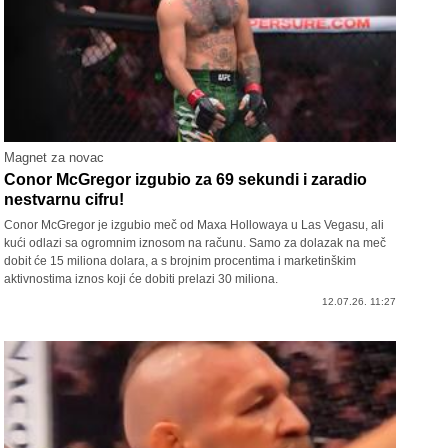
Magnet za novac
Conor McGregor izgubio za 69 sekundi i zaradio
nestvarnu cifru!
Conor McGregor je izgubio meč od Maxa Hollowaya u Las Vegasu, ali
kući odlazi sa ogromnim iznosom na računu. Samo za dolazak na meč
dobit će 15 miliona dolara, a s brojnim procentima i marketinškim
aktivnostima iznos koji će dobiti prelazi 30 miliona.
12.07.26. 11:27