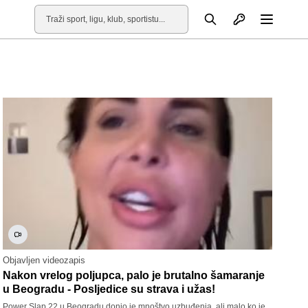
Otvori profil
Pretraga
Otvori
Objavljen videozapis
Nakon vrelog poljupca, palo je brutalno šamaranje
u Beogradu - Posljedice su strava i užas!
Power Slap 22 u Beogradu donio je mnoštvo uzbuđenja, ali malo ko je