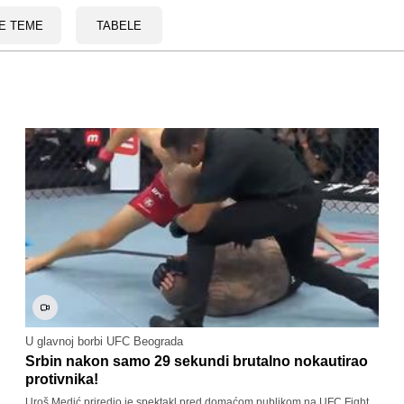
E TEME
TABELE
U glavnoj borbi UFC Beograda
Srbin nakon samo 29 sekundi brutalno nokautirao
protivnika!
Uroš Medić priredio je spektakl pred domaćom publikom na UFC Fight