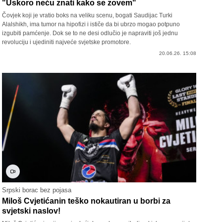
"Uskoro neću znati kako se zovem"
Čovjek koji je vratio boks na veliku scenu, bogati Saudijac Turki
Alalshikh, ima tumor na hipofizi i ističe da bi ubrzo mogao potpuno
izgubiti pamćenje. Dok se to ne desi odlučio je napraviti još jednu
revoluciju i ujediniti najveće svjetske promotore.
20.06.26. 15:08
Srpski borac bez pojasa
Miloš Cvjetićanin teško nokautiran u borbi za
svjetski naslov!