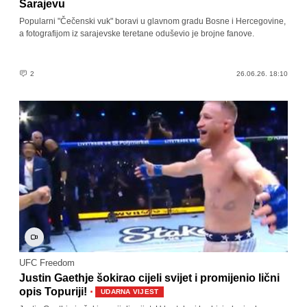
Sarajevu
Popularni "Čečenski vuk" boravi u glavnom gradu Bosne i Hercegovine,
a fotografijom iz sarajevske teretane oduševio je brojne fanove.
2
26.06.26. 18:10
UFC Freedom
Justin Gaethje šokirao cijeli svijet i promijenio lični
·
opis Topuriji!
UDARNA VIJEST