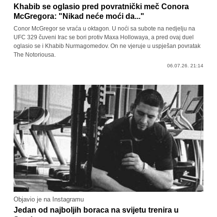
Khabib se oglasio pred povratnički meč Conora
McGregora: "Nikad neće moći da..."
Conor McGregor se vraća u oktagon. U noći sa subote na nedjelju na
UFC 329 čuveni Irac se bori protiv Maxa Hollowaya, a pred ovaj duel
oglasio se i Khabib Nurmagomedov. On ne vjeruje u uspješan povratak
The Notoriousa.
06.07.26. 21:14
Objavio je na Instagramu
Jedan od najboljih boraca na svijetu trenira u