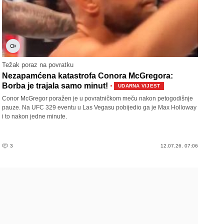
Težak poraz na povratku
Nezapamćena katastrofa Conora McGregora:
·
Borba je trajala samo minut!
UDARNA VIJEST
Conor McGregor poražen je u povratničkom meču nakon petogodišnje
pauze. Na UFC 329 eventu u Las Vegasu pobijedio ga je Max Holloway
i to nakon jedne minute.
3
12.07.26. 07:06