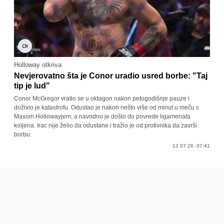
Holloway otkriva
Nevjerovatno šta je Conor uradio usred borbe: "Taj
tip je lud"
Conor McGregor vratio se u oktagon nakon petogodišnje pauze i
doživio je katastrofu. Odustao je nakon nešto više od minut u meču s
Maxom Hollowayjem, a navodno je došlo do povrede ligamenata
koljena. Irac nije želio da odustane i tražio je od protivnika da završi
borbu.
12.07.26. 07:41