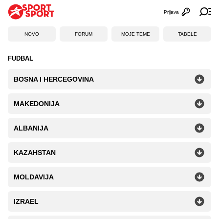
Prijava
Otvori profi
Ot
NOVO
FORUM
MOJE TEME
TABELE
FUDBAL
BOSNA I HERCEGOVINA
MAKEDONIJA
ALBANIJA
KAZAHSTAN
MOLDAVIJA
IZRAEL