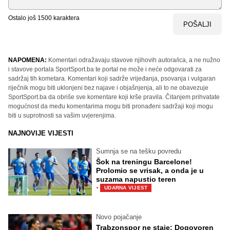
Ostalo još
1500
karaktera
POŠALJI
NAPOMENA:
Komentari odražavaju stavove njihovih autora/ica, a ne nužno
i stavove portala SportSport.ba te portal ne može i neće odgovarati za
sadržaj tih kometara. Komentari koji sadrže vrijeđanja, psovanja i vulgaran
riječnik mogu biti uklonjeni bez najave i objašnjenja, ali to ne obavezuje
SportSport.ba da obriše sve komentare koji krše pravila. Čitanjem prihvatate
mogućnost da među komentarima mogu biti pronađeni sadržaji koji mogu
biti u suprotnosti sa vašim uvjerenjima.
NAJNOVIJE VIJESTI
Sumnja se na tešku povredu
Šok na treningu Barcelone!
Prolomio se vrisak, a onda je u
suzama napustio teren
·
UDARNA VIJEST
Novo pojačanje
Trabzonspor ne staje: Dogovoren