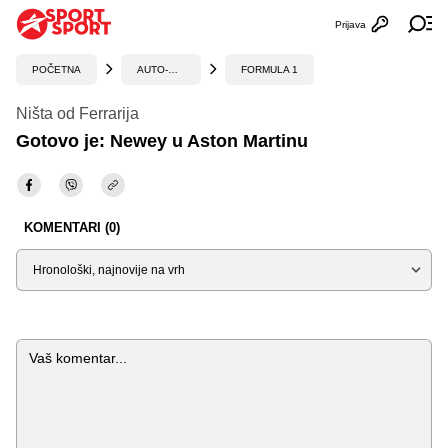
Prijava
Otvori profi
Ot
POČETNA
AUTO-MOTO
FORMULA 1
Ništa od Ferrarija
Gotovo je: Newey u Aston Martinu
KOMENTARI (0)
Sortiraj
Komentar