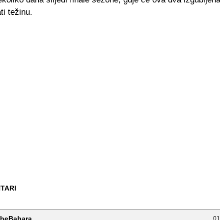
ti težinu.
TARI
abeBabara
01