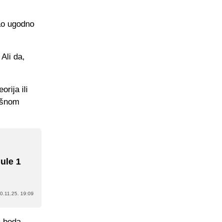
ćao ugodno
Ali da,
rija ili
ešnom
ule 1
0.11.25. 19:09
a boda