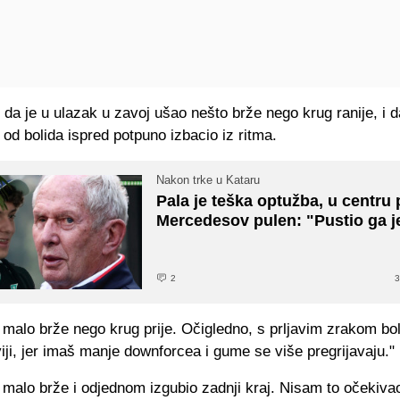
 da je u ulazak u zavoj ušao nešto brže nego krug ranije, i d
k od bolida ispred potpuno izbacio iz ritma.
Nakon trke u Kataru
Pala je teška optužba, u centru
Mercedesov pulen: "Pustio ga j
2
3
alo brže nego krug prije. Očigledno, s prljavim zrakom bol
iji, jer imaš manje downforcea i gume se više pregrijavaju."
malo brže i odjednom izgubio zadnji kraj. Nisam to očekivao