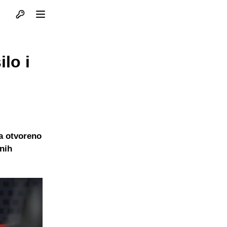
Otvori profil
Otvori meni
lo i
ra otvoreno
dnih