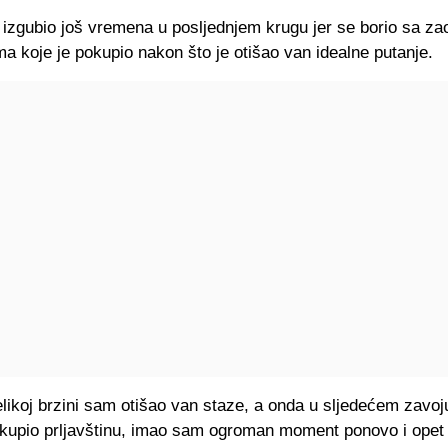
e izgubio još vremena u posljednjem krugu jer se borio sa za
ma koje je pokupio nakon što je otišao van idealne putanje.
elikoj brzini sam otišao van staze, a onda u sljedećem zavo
kupio prljavštinu, imao sam ogroman moment ponovo i opet