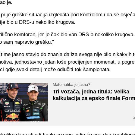
ao je.
e prije greške situacija izgledala pod kontrolom i da se osje
nije bio u DRS-u nekoliko krugova.
ilično komforan, jer je čak bio van DRS-a nekoliko krugova. 
o sam napravio grešku."
 time jasno stavio do znanja da iza svega nije bilo nikakvih teo
motiva, jednostavno jedan loše procijenjen momenat, u pogr
rci gdje svaki detalj može odlučiti tok šampionata.
Matematika je jasna?
Tri vozača, jedna titula: Velika
kalkulacija za epsko finale Form
3
koliko dana slijedi finale sezone, gdje će ova dva izgubljen