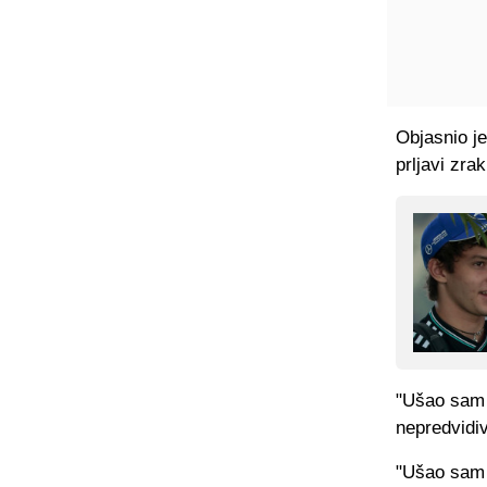
Objasnio je
prljavi zra
"Ušao sam m
nepredvidiv
"Ušao sam 