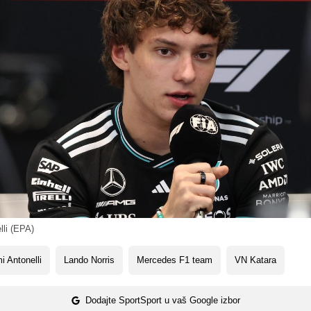
lli (EPA)
i Antonelli
Lando Norris
Mercedes F1 team
VN Katara
Dodajte SportSport u vaš Google izbor