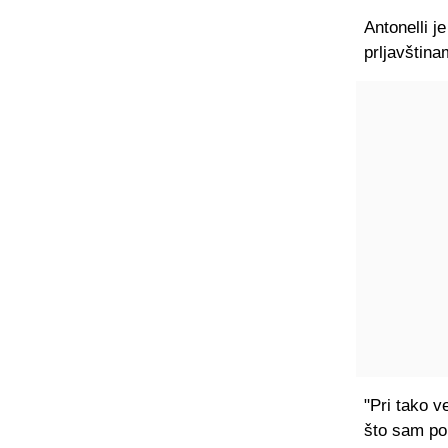
Antonelli j
prljavština
"Pri tako v
što sam po