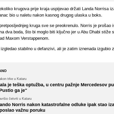
 nekoliko krugova prije kraja uspijevao držati Landa Norrisa i
tanac bio u naletu nakon kasnog drugog ulaska u boks.
retposljednjeg kruga sve se preokrenulo. Norris je prošao i
a dva boda, što bi moglo biti ključno jer u Abu Dhabi stiže
 nad Maxom Verstappenom.
e izgledao stabilno u defanzivi, ali je zatim iznenada izgubio z
ANO
akon trke u Kataru
ala je teška optužba, u centru pažnje Mercedesov pu
Pustio ga je"
vršio četvrti u Kataru
ando Norris nakon katastrofalne odluke ipak stao iz
 poslao važnu poruku