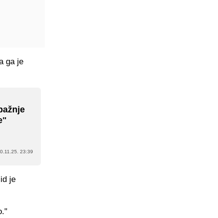
a ga je
 pažnje
e"
0.11.25. 23:39
id je
."