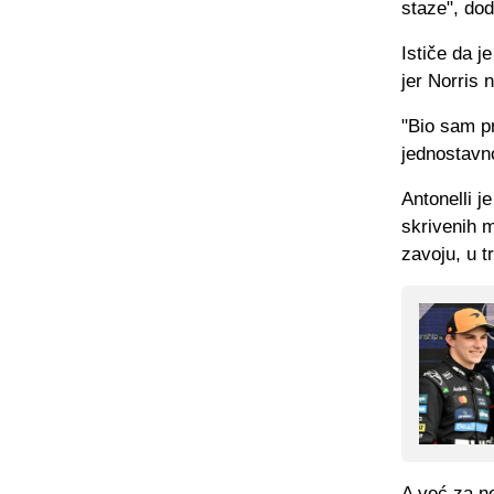
staze", dod
Ističe da j
jer Norris 
"Bio sam pr
jednostavn
Antonelli je
skrivenih 
zavoju, u t
A već za ne