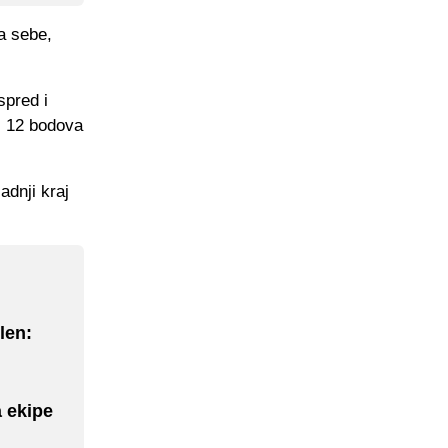
za sebe,
spred i
 s 12 bodova
adnji kraj
len:
a ekipe