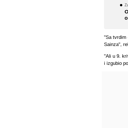
Za
O
o
"Sa tvrdim
Sainza", re
"Ali u 9. k
i izgubio po