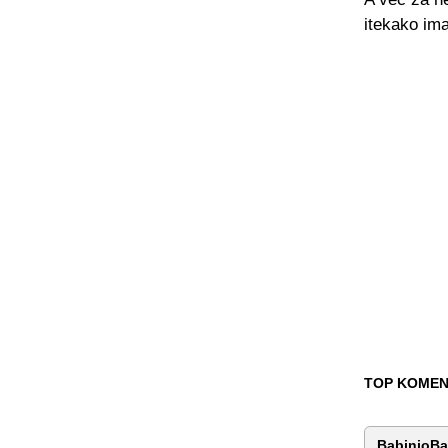
itekako ima
TOP KOMEN
BabinjoB