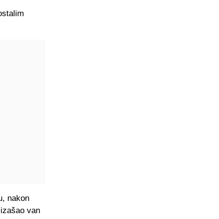
ostalim
ju, nakon
 izašao van