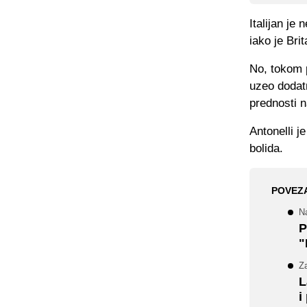
Italijan je
iako je Bri
No, tokom p
uzeo dodatn
prednosti
Antonelli j
bolida.
POVEZ
N
P
"
Za
L
i