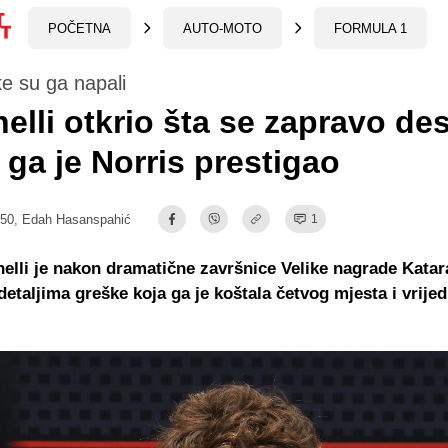
POČETNA
AUTO-MOTO
FORMULA 1
e su ga napali
elli otkrio šta se zapravo desi
 ga je Norris prestigao
:50,
Edah Hasanspahić
1
elli je nakon dramatične završnice Velike nagrade Kata
detaljima greške koja ga je koštala četvog mjesta i vrije