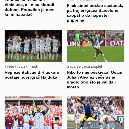
Viniciusa, ali nisu klonuli
Flick sinoć održao sastanak,
duhom: Pronađen je novi
pa trojici igrača Barcelone
krilni napadač
saopštio da napuste
pripreme
Tvrde hrvatski mediji
Sada se čeka rasplet
Reprezentativac BiH uskoro
Niko to nije očekivao: Očajni
postaje novi igrač Hajduka!
Julian Alvarez večeras je
uradio ono što je valjda i
morao