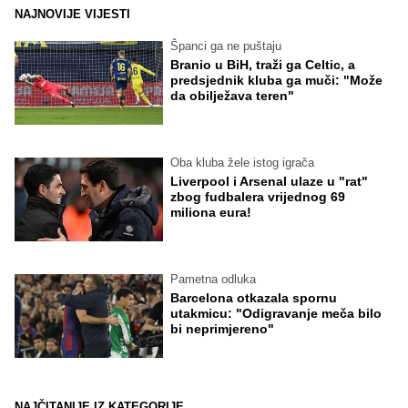
NAJNOVIJE VIJESTI
Španci ga ne puštaju
Branio u BiH, traži ga Celtic, a
predsjednik kluba ga muči: "Može
da obilježava teren"
Oba kluba žele istog igrača
Liverpool i Arsenal ulaze u "rat"
zbog fudbalera vrijednog 69
miliona eura!
Pametna odluka
Barcelona otkazala spornu
utakmicu: "Odigravanje meča bilo
bi neprimjereno"
NAJČITANIJE IZ KATEGORIJE