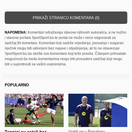
PRIKAŽI STRANICU KOMENTARA (0)
NAPOMENA:
Komentari odražavaju stavove njihovih autora/ica, a ne nužno
i stavove portala SportSport.ba te portal ne može i neće odgovarati za
sadržaj tih kometara. Komentari koji sadrže vrijeđanja, psovanja i vulgaran
riječnik mogu biti uklonjeni bez najave i objašnjenja, ali to ne obavezuje
SportSport.ba da obriše sve komentare koji krše pravila. Čitanjem prihvatate
mogućnost da među komentarima mogu biti pronađeni sadržaji koji mogu
biti u suprotnosti sa vašim uvjerenjima.
POPULARNO
Topnici su ostali bez
Vratili se u Barcelonu