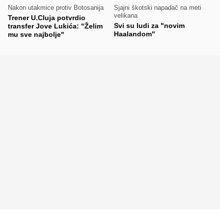
Nakon utakmice protiv Botosanija
Sjajni škotski napadač na meti
velikana
Trener U.Cluja potvrdio
Svi su ludi za "novim
transfer Jove Lukića: "Želim
Haalandom"
mu sve najbolje"