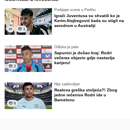
Prelijepe scene u Perthu
Igrači Juventusa su shvatili ko je
Kerim Alajbegović kada su stigli na
aerodrom u Australiji
1
Odluka je pala
Sapunici je došao kraj: Rodri
večeras objavio gdje nastavlja
karijeru!
2
Nije zadovoljan
Realova greška stoljeća?! Zbog
jedne rečenice Rodri ide u
Barcelonu
6