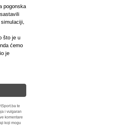
ša pogonska
sastavili
simulaciji,
 što je u
onda ćemo
io je
tSport.ba te
ja i vulgaran
 sve komentare
ji koji mogu