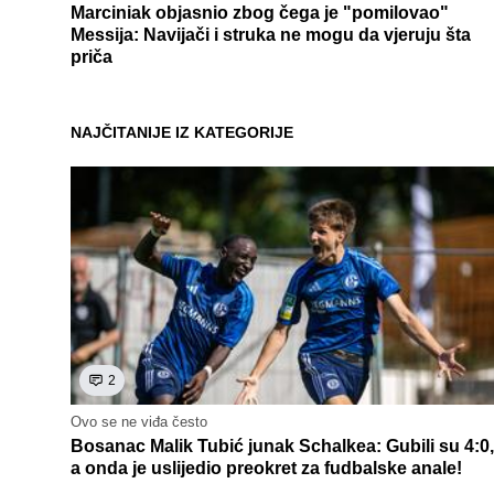
Marciniak objasnio zbog čega je "pomilovao"
Messija: Navijači i struka ne mogu da vjeruju šta
priča
NAJČITANIJE IZ KATEGORIJE
2
Ovo se ne viđa često
Bosanac Malik Tubić junak Schalkea: Gubili su 4:0,
a onda je uslijedio preokret za fudbalske anale!