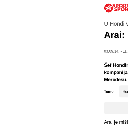
U Hondi v
Arai:
03.09.14. - 11
Šef Hondin
kompanija 
Meredesu.
Teme:
Ho
Arai je mi