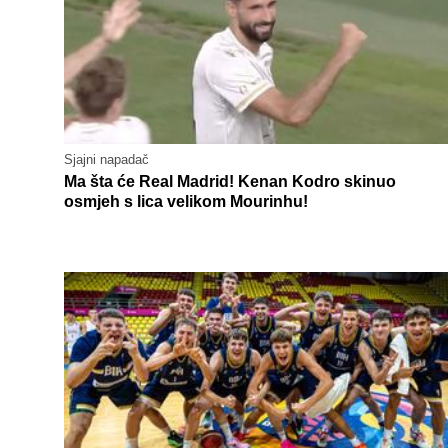
Sjajni napadač
Ma šta će Real Madrid! Kenan Kodro skinuo
osmjeh s lica velikom Mourinhu!