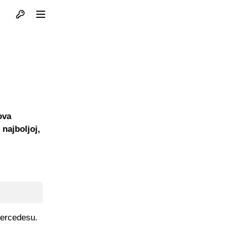
Otvori profil
Otvori meni
ova
najboljoj,
Mercedesu.