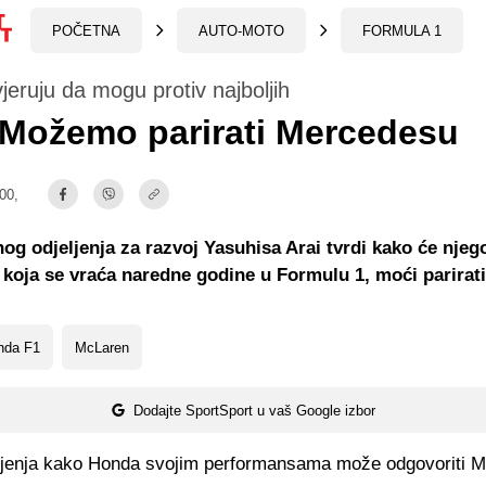
POČETNA
AUTO-MOTO
FORMULA 1
jeruju da mogu protiv najboljih
 Možemo parirati Mercedesu
:00,
og odjeljenja za razvoj Yasuhisa Arai tvrdi kako će njeg
koja se vraća naredne godine u Formulu 1, moći parirati 
nda F1
McLaren
Dodajte SportSport u vaš Google izbor
šljenja kako Honda svojim performansama može odgovoriti 