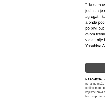
" Ja sam u
jedinica je
agregat i š
a onda poč
po prvi pu
ovom trenu
vidjeti nij
Yasuhisa A
NAPOMENA:
K
portal ne može 
riječnik mogu b
koji krše pravi
biti u suprotnos