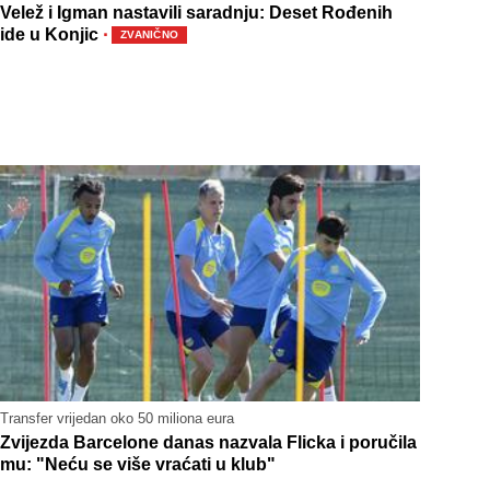
Velež i Igman nastavili saradnju: Deset Rođenih
·
ide u Konjic
ZVANIČNO
Transfer vrijedan oko 50 miliona eura
Zvijezda Barcelone danas nazvala Flicka i poručila
mu: "Neću se više vraćati u klub"