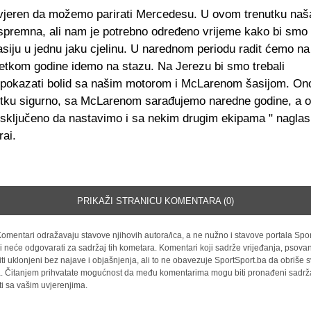
vjeren da možemo parirati Mercedesu. U ovom trenutku na
 spremna, ali nam je potrebno određeno vrijeme kako bi smo 
asiju u jednu jaku cjelinu. U narednom periodu radit ćemo na 
etkom godine idemo na stazu. Na Jerezu bi smo trebali
t pokazati bolid sa našim motorom i McLarenom šasijom. Ono
tku sigurno, sa McLarenom sarađujemo naredne godine, a 
e isključeno da nastavimo i sa nekim drugim ekipama " naglas
rai.
PRIKAŽI STRANICU KOMENTARA (0)
omentari odražavaju stavove njihovih autora/ica, a ne nužno i stavove portala Spor
i neće odgovarati za sadržaj tih kometara. Komentari koji sadrže vrijeđanja, psovan
iti uklonjeni bez najave i objašnjenja, ali to ne obavezuje SportSport.ba da obriše
la. Čitanjem prihvatate mogućnost da među komentarima mogu biti pronađeni sadrža
ti sa vašim uvjerenjima.