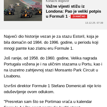
Konačni dogovor
Važne vijesti stižu iz
Londona: Pao je veliki potpis
u Formuli 1
·
ZVANIČNO
13.12.25. 07:39
Najveći dio historije vezan je za stazu Estoril, koja je
bila domaćin od 1984. do 1996. godine, u periodu koji
mnogi pamte kao zlatnu eru Formule 1.
Još ranije, od 1958. do 1960. godine, Velika nagrada
Portugala vožena je i na uličnim stazama u Portu, kao i
na izuzetno zahtjevnoj stazi Monsanto Park Circuit u
Lisabonu.
Izvršni direktor Formule 1 Stefano Domenicali nije krio
oduševljenje ovom odlukom.
"Presretan sam što se Portimao vraća u kalendar