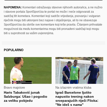
NAPOMENA:
Komentari odražavaju stavove njihovih autora/ica, a ne nužno
i stavove portala SportSport.ba te portal ne može i neće odgovarati za
sadržaj tih kometara. Komentari koji sadrže vrijeđanja, psovanja i vulgaran
riječnik mogu biti uklonjeni bez najave i objašnjenja, ali to ne obavezuje
SportSport.ba da obriše sve komentare koji krše pravila. Čitanjem prihvatate
mogućnost da među komentarima mogu biti pronađeni sadržaji koji mogu
biti u suprotnosti sa vašim uvjerenjima.
POPULARNO
Bravo majstore
Na izlaznim vratima kluba
Haris Tabaković junak
Igrač Barcelone ljutito
Salzburga: Ušao i pogodio
napustio trening nakon
za veliku pobjedu
srceparajućih riječi Flicka:
"Ne ideš s nama"