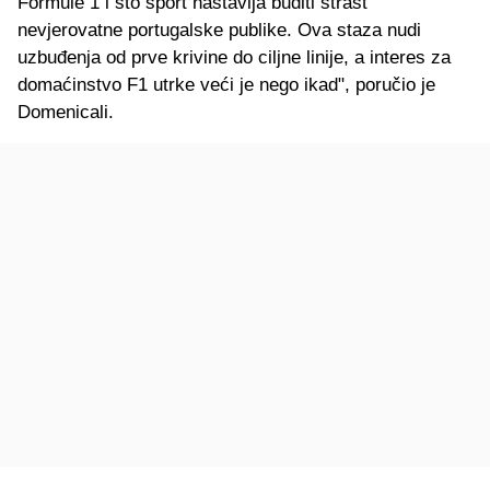
Formule 1 i što sport nastavlja buditi strast
nevjerovatne portugalske publike. Ova staza nudi
uzbuđenja od prve krivine do ciljne linije, a interes za
domaćinstvo F1 utrke veći je nego ikad", poručio je
Domenicali.