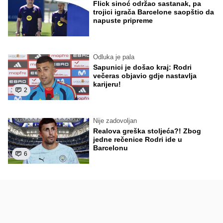
Flick sinoć održao sastanak, pa
trojici igrača Barcelone saopštio da
napuste pripreme
Odluka je pala
Sapunici je došao kraj: Rodri
večeras objavio gdje nastavlja
karijeru!
2
Nije zadovoljan
Realova greška stoljeća?! Zbog
jedne rečenice Rodri ide u
Barcelonu
6