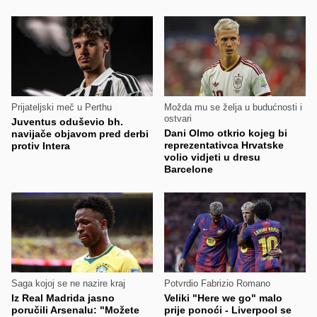
Prijateljski meč u Perthu
Možda mu se želja u budućnosti i
ostvari
Juventus oduševio bh.
Dani Olmo otkrio kojeg bi
navijače objavom pred derbi
reprezentativca Hrvatske
protiv Intera
volio vidjeti u dresu
Barcelone
Saga kojoj se ne nazire kraj
Potvrdio Fabrizio Romano
Iz Real Madrida jasno
Veliki "Here we go" malo
poručili Arsenalu: "Možete
prije ponoći - Liverpool se