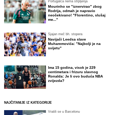
Portugalca nema strpljenja
Mourinho se "iznervirao" zbog
Rodrija, odmah je napravio
neočekivano! "Florentino, slušaj
me..."
Sjajan meč bh. stopera
Navijači Leedsa slave
Muharemovića: "Najbolji je na
svijetu"
Ima 15 godina, visok je 229
centimetara i frizuru slavnog
Ronalda: Je li ovo buduća NBA
zvijezda?
NAJČITANIJE IZ KATEGORIJE
Vratili se u Barcelonu