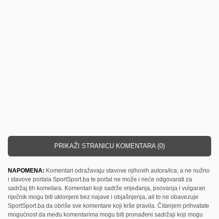
PRIKAŽI STRANICU KOMENTARA (0)
NAPOMENA:
Komentari odražavaju stavove njihovih autora/ica, a ne nužno
i stavove portala SportSport.ba te portal ne može i neće odgovarati za
sadržaj tih kometara. Komentari koji sadrže vrijeđanja, psovanja i vulgaran
riječnik mogu biti uklonjeni bez najave i objašnjenja, ali to ne obavezuje
SportSport.ba da obriše sve komentare koji krše pravila. Čitanjem prihvatate
mogućnost da među komentarima mogu biti pronađeni sadržaji koji mogu