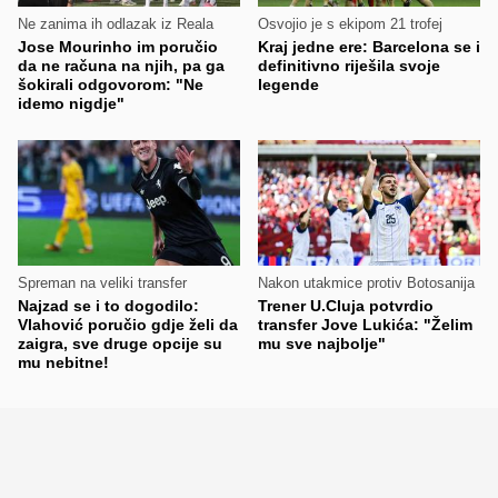
Ne zanima ih odlazak iz Reala
Osvojio je s ekipom 21 trofej
Jose Mourinho im poručio
Kraj jedne ere: Barcelona se i
da ne računa na njih, pa ga
definitivno riješila svoje
šokirali odgovorom: "Ne
legende
idemo nigdje"
Spreman na veliki transfer
Nakon utakmice protiv Botosanija
Najzad se i to dogodilo:
Trener U.Cluja potvrdio
Vlahović poručio gdje želi da
transfer Jove Lukića: "Želim
zaigra, sve druge opcije su
mu sve najbolje"
mu nebitne!