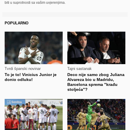
biti u suprotnosti sa vašim uvjerenjima.
POPULARNO
Tvrdi španski novinar
Tajni sastanak
To je to! Vinicius Junior je
Deco nije samo zbog Juliana
donio odluku!
Alvareza bio u Madridu,
Barcelona sprema "krađu
stoljeća"?