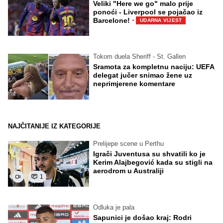
Veliki "Here we go" malo prije
ponoći - Liverpool se pojačao iz
·
Barcelone!
UDARNA VIJEST
Tokom duela Sheriff - St. Gallen
Sramota za kompletnu naciju: UEFA
delegat jučer snimao žene uz
neprimjerene komentare
NAJČITANIJE IZ KATEGORIJE
Prelijepe scene u Perthu
Igrači Juventusa su shvatili ko je
Kerim Alajbegović kada su stigli na
aerodrom u Australiji
1
Odluka je pala
Sapunici je došao kraj: Rodri