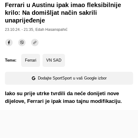
Ferrari u Austinu ipak imao fleksibilnije
krilo: Na domišljat način sakrili
unaprijeđenje
23.10.24. - 21:35,
Edah Hasanspahić
Teme:
Ferrari
VN SAD
Dodajte SportSport u vaš Google izbor
Iako su prije utrke tvrdili da neće donijeti nove
dijelove, Ferrari je ipak imao tajnu modifikaciju.