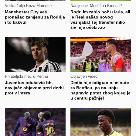
Velika želja Enza Maresce
Nasljednik Modrića i Kroosa?
Manchester City već
Rodri im zabio nož u leđa, ali
pronašao zamjenu za Rodrija
je Real našao novog
i to kakvu!
veznjaka! Taj transfer niko
živ nije očekivao
Prijateljski meč u Perthu
Objavljen video
Juventus oduševio bh.
Dedić nije odigrao ni minute
navijače objavom pred derbi
za Benficu, pa na kraju
protiv Intera
napravio potez zbog kojeg je
u centru pažnje!