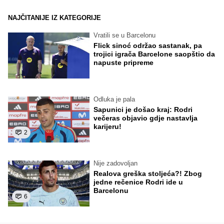
NAJČITANIJE IZ KATEGORIJE
Vratili se u Barcelonu
Flick sinoć održao sastanak, pa
trojici igrača Barcelone saopštio da
napuste pripreme
Odluka je pala
Sapunici je došao kraj: Rodri
večeras objavio gdje nastavlja
karijeru!
2
Nije zadovoljan
Realova greška stoljeća?! Zbog
jedne rečenice Rodri ide u
Barcelonu
6