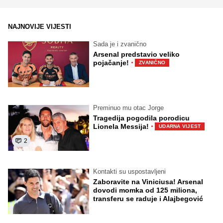
NAJNOVIJE VIJESTI
Sada je i zvanično
Arsenal predstavio veliko
·
pojačanje!
ZVANIČNO
Preminuo mu otac Jorge
Tragedija pogodila porodicu
·
Lionela Messija!
UDARNA VIJEST
2
Kontakti su uspostavljeni
Zaboravite na Viniciusa! Arsenal
dovodi momka od 125 miliona,
transferu se raduje i Alajbegović