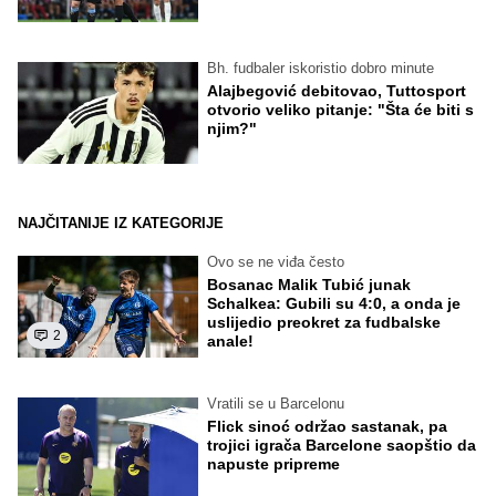
Bh. fudbaler iskoristio dobro minute
Alajbegović debitovao, Tuttosport
otvorio veliko pitanje: "Šta će biti s
njim?"
NAJČITANIJE IZ KATEGORIJE
Ovo se ne viđa često
Bosanac Malik Tubić junak
Schalkea: Gubili su 4:0, a onda je
uslijedio preokret za fudbalske
2
anale!
Vratili se u Barcelonu
Flick sinoć održao sastanak, pa
trojici igrača Barcelone saopštio da
napuste pripreme