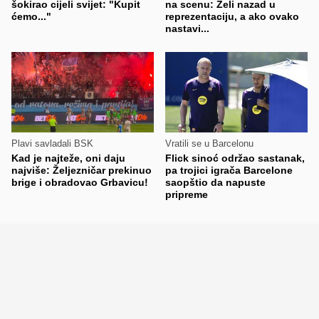
šokirao cijeli svijet: "Kupit
na scenu: Želi nazad u
ćemo..."
reprezentaciju, a ako ovako
nastavi...
Plavi savladali BSK
Vratili se u Barcelonu
Kad je najteže, oni daju
Flick sinoć održao sastanak,
najviše: Željezničar prekinuo
pa trojici igrača Barcelone
brige i obradovao Grbavicu!
saopštio da napuste
pripreme