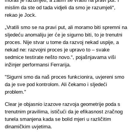
moraš je razumjeti, a zatim se vratiti na pravi put. I
mislim da ste od tada vidjeli da smo je razumjeli“,
rekao je Jock.
„Vratili smo se na pravi put, ali moramo biti spremni na
sljedeću anomaliju jer će je sigurno biti, to je trenutni
proces. Nije stvar u tome da razvoj nekad uspije, a
nekad ne: razvojni proces je upravo to – svake
sedmice testirate nešto novo.“, pojašnjavama viši
inžinjer performansi Ferrarija.
"Sigurni smo da naš proces funkcionira, uvjereni smo
da je sve pod kontrolom. Ali čekamo i sljedeći
problem."
Clear je objasnio izazove razvoja geometrije poda s
trenutnim pravilima, ističući da je efikasnost zračnog
tunela smanjena kada se bolid mjeri u različitim
dinamičkim uvjetima.