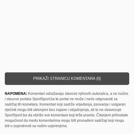
PRIKAŽI STRANICU KOMENTARA (0)
NAPOMENA:
Komentari odražavaju stavove njihovih autora/ica, a ne nužno
i stavove portala SportSport.ba te portal ne može i neće odgovarati za
sadržaj tih kometara. Komentari koji sadrže vrijeđanja, psovanja i vulgaran
riječnik mogu biti uklonjeni bez najave i objašnjenja, ali to ne obavezuje
SportSport.ba da obriše sve komentare koji krše pravila. Čitanjem prihvatate
mogućnost da među komentarima mogu biti pronađeni sadržaji koji mogu
biti u suprotnosti sa vašim uvjerenjima.