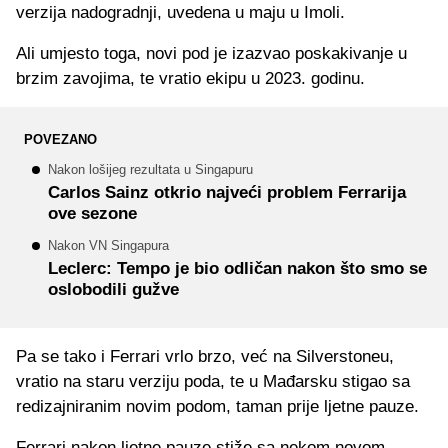
verzija nadogradnji, uvedena u maju u Imoli.
Ali umjesto toga, novi pod je izazvao poskakivanje u
brzim zavojima, te vratio ekipu u 2023. godinu.
POVEZANO
Nakon lošijeg rezultata u Singapuru
Carlos Sainz otkrio najveći problem Ferrarija
ove sezone
Nakon VN Singapura
Leclerc: Tempo je bio odličan nakon što smo se
oslobodili gužve
Pa se tako i Ferrari vrlo brzo, već na Silverstoneu,
vratio na staru verziju poda, te u Mađarsku stigao sa
redizajniranim novim podom, taman prije ljetne pauze.
Ferrari nakon ljetne pauze stiže sa nekom novom,