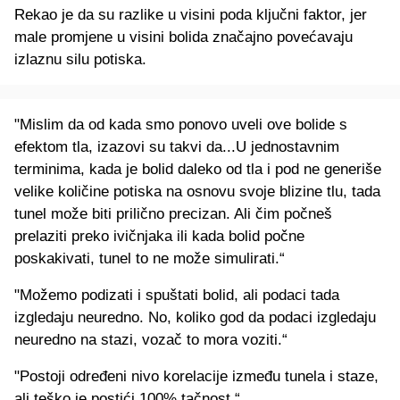
Rekao je da su razlike u visini poda ključni faktor, jer
male promjene u visini bolida značajno povećavaju
izlaznu silu potiska.
"Mislim da od kada smo ponovo uveli ove bolide s
efektom tla, izazovi su takvi da...U jednostavnim
terminima, kada je bolid daleko od tla i pod ne generiše
velike količine potiska na osnovu svoje blizine tlu, tada
tunel može biti prilično precizan. Ali čim počneš
prelaziti preko ivičnjaka ili kada bolid počne
poskakivati, tunel to ne može simulirati.“
"Možemo podizati i spuštati bolid, ali podaci tada
izgledaju neuredno. No, koliko god da podaci izgledaju
neuredno na stazi, vozač to mora voziti.“
"Postoji određeni nivo korelacije između tunela i staze,
ali teško je postići 100% tačnost.“