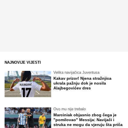
NAJNOVIJE VIJESTI
Velika navijačica Juventusa
Kakav prizor! Njena stražnjica
ukrala pažnju dok je nosila
Alajbegovićev dres
Ovo mu nije trebalo
Marciniak objasnio zbog čega je
"pomilovao" Messija: Navijači i
struka ne mogu da vjeruju šta priča