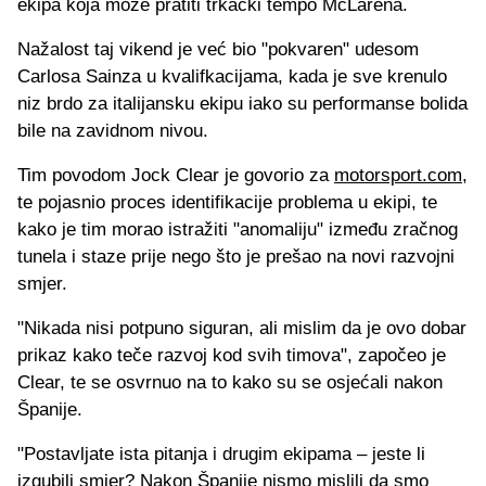
ekipa koja može pratiti trkački tempo McLarena.
Nažalost taj vikend je već bio "pokvaren" udesom
Carlosa Sainza u kvalifkacijama, kada je sve krenulo
niz brdo za italijansku ekipu iako su performanse bolida
bile na zavidnom nivou.
Tim povodom Jock Clear je govorio za
motorsport.com
,
te pojasnio proces identifikacije problema u ekipi, te
kako je tim morao istražiti "anomaliju" između zračnog
tunela i staze prije nego što je prešao na novi razvojni
smjer.
"Nikada nisi potpuno siguran, ali mislim da je ovo dobar
prikaz kako teče razvoj kod svih timova", započeo je
Clear, te se osvrnuo na to kako su se osjećali nakon
Španije.
"Postavljate ista pitanja i drugim ekipama – jeste li
izgubili smjer? Nakon Španije nismo mislili da smo