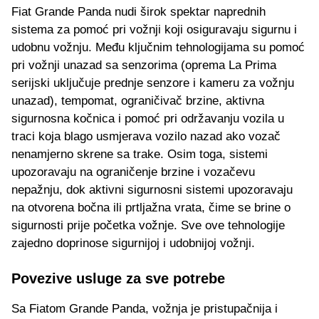
Fiat Grande Panda nudi širok spektar naprednih
sistema za pomoć pri vožnji koji osiguravaju sigurnu i
udobnu vožnju. Među ključnim tehnologijama su pomoć
pri vožnji unazad sa senzorima (oprema La Prima
serijski uključuje prednje senzore i kameru za vožnju
unazad), tempomat, ograničivač brzine, aktivna
sigurnosna kočnica i pomoć pri održavanju vozila u
traci koja blago usmjerava vozilo nazad ako vozač
nenamjerno skrene sa trake. Osim toga, sistemi
upozoravaju na ograničenje brzine i vozačevu
nepažnju, dok aktivni sigurnosni sistemi upozoravaju
na otvorena bočna ili prtljažna vrata, čime se brine o
sigurnosti prije početka vožnje. Sve ove tehnologije
zajedno doprinose sigurnijoj i udobnijoj vožnji.
Povezive usluge za sve potrebe
Sa Fiatom Grande Panda, vožnja je pristupačnija i