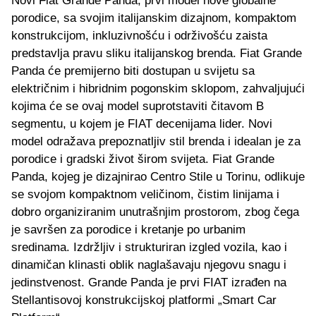
Novi Fiat Grande Panda, prvi model nove globalne
porodice, sa svojim italijanskim dizajnom, kompaktom
konstrukcijom, inkluzivnošću i održivošću zaista
predstavlja pravu sliku italijanskog brenda. Fiat Grande
Panda će premijerno biti dostupan u svijetu sa
električnim i hibridnim pogonskim sklopom, zahvaljujući
kojima će se ovaj model suprotstaviti čitavom B
segmentu, u kojem je FIAT decenijama lider. Novi
model odražava prepoznatljiv stil brenda i idealan je za
porodice i gradski život širom svijeta. Fiat Grande
Panda, kojeg je dizajnirao Centro Stile u Torinu, odlikuje
se svojom kompaktnom veličinom, čistim linijama i
dobro organiziranim unutrašnjim prostorom, zbog čega
je savršen za porodice i kretanje po urbanim
sredinama. Izdržljiv i strukturiran izgled vozila, kao i
dinamičan klinasti oblik naglašavaju njegovu snagu i
jedinstvenost. Grande Panda je prvi FIAT izrađen na
Stellantisovoj konstrukcijskoj platformi „Smart Car