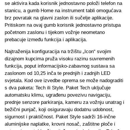
se aktivira kada korisnik jednostavno položi telefon na
stanicu, a gumb Home na instrument tabli omogućava
brz povratak na glavni zaslon ili sučelje aplikacije.
Pritiskom na ovaj gumb korisnik jednostavno pristupa
početnom zaslonu i tijekom vožnje neometano
prebacuje između funkcija i aplikacija.
Najtraženija konfiguracija na tržištu „Icon“ svojim
dizajnom kupcima pruža visoku razinu suvremenih
funkcija, poput informacijsko-zabavnog sustava sa
zaslonom od 10,25 inča te prednjih i zadnjih LED
svjetala. Kod ove izvedbe oprema se može nadograditi
s dva paketa: Tech ili Style. Paket Tech uključuje
automatsku klimu, ugrađenu povezivu navigaciju,
prednje senzore parkiranja, kameru za vožnju unatrag i
bežični punjač, koji osiguravaju dodatnu udobnost,
sigurnost i praktičnost. Paket Style sadrži 16-inčne
aluminijske naplatke, krovni nosač, zaštitne ploče i