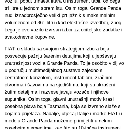
vozilu, poput trinaest litara u instrument tabli, od čega
tri litre u jednom spremištu. Osim toga, Grande Panda
nudi iznadprosječno veliki prtljažnik s maksimalnim
volumenom od 361 litru (kod električne izvedbe), zbog
čega je ovo vozilo izvrsan izbor za obiteljske zadatke i
svakodnevne kupovine.
FIAT, u skladu sa svojom strategijom izbora boja,
posvećuje pažnju šarenim detaljima koji uljepšavaju
unutrašnjost vozila Grande Panda. To je osobito vidljivo
u području multimedijalnog sustava zajedno s
centralnom konzolom, instrument tablom, zračnim
otvorima i šavovima na sjedištima, koji su ukrašeni
žutim detaljima i razveseljavaju vozače i njihove
suputnike. Osim toga, glavni unutrašnji motiv krasi
posebna plava boja Tasmania, koja se izvrsno slaže s
bojama prijelaza. Nadalje, utjecaj Italije i marke FIAT u
modelu Grande Panda možemo primijetiti u nekim
posebnim elementima, kao što su 10-inčna instrument