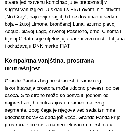
stvara jedinstvenu kombinaciju te prepoznatljiv i
sugestivan izgled. U skladu s FIAT-ovom inicijativom
„No Grey“, najnoviji dragulj bit će dostupan u sedam
boja – žutoj Limone, brončanoj Luna, azurno plavoj
Acqua, plavoj Lago, crvenoj Passione, crnoj Cinema i
bijeloj Gelato koje utjelovljuju šareni životni stil Talijana
i odražavaju DNK marke FIAT.
Kompaktna vanjština, prostrana
unutrašnjost
Grande Panda zbog prostranosti i pametnog
iskorištavanja prostora može udobno prevesti do pet
osoba. S te strane može se pohvaliti jednom od
najprostranijih unutrašnjosti u ramenima ovog
segmenta, zbog čega je njegova već sada iznimna
udobnost boravka sada još veća. Grande Panda krije
prostrana spremišta na neočekivanim mjestima u