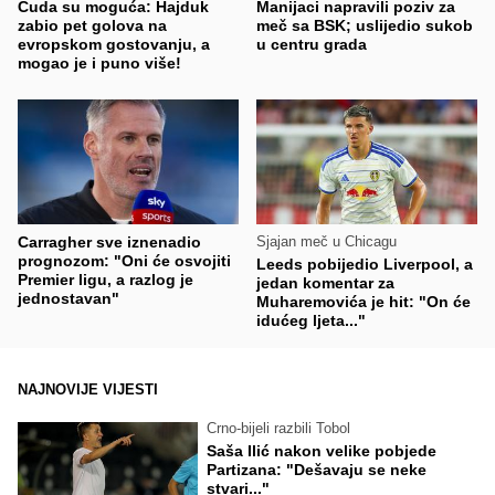
Čuda su moguća: Hajduk
Manijaci napravili poziv za
zabio pet golova na
meč sa BSK; uslijedio sukob
evropskom gostovanju, a
u centru grada
mogao je i puno više!
Carragher sve iznenadio
Sjajan meč u Chicagu
prognozom: "Oni će osvojiti
Leeds pobijedio Liverpool, a
Premier ligu, a razlog je
jedan komentar za
jednostavan"
Muharemovića je hit: "On će
idućeg ljeta..."
NAJNOVIJE VIJESTI
Crno-bijeli razbili Tobol
Saša Ilić nakon velike pobjede
Partizana: "Dešavaju se neke
stvari..."