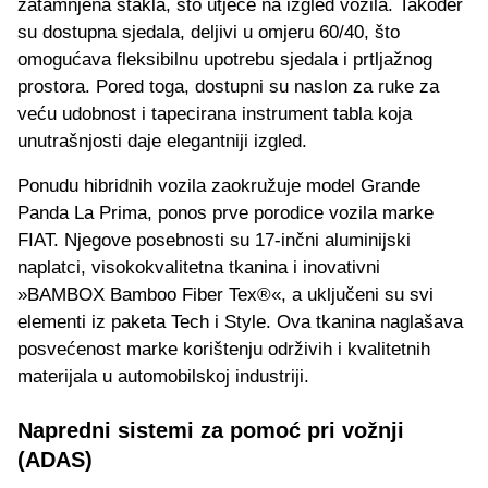
zatamnjena stakla, što utječe na izgled vozila. Također
su dostupna sjedala, deljivi u omjeru 60/40, što
omogućava fleksibilnu upotrebu sjedala i prtljažnog
prostora. Pored toga, dostupni su naslon za ruke za
veću udobnost i tapecirana instrument tabla koja
unutrašnjosti daje elegantniji izgled.
Ponudu hibridnih vozila zaokružuje model Grande
Panda La Prima, ponos prve porodice vozila marke
FIAT. Njegove posebnosti su 17-inčni aluminijski
naplatci, visokokvalitetna tkanina i inovativni
»BAMBOX Bamboo Fiber Tex®«, a uključeni su svi
elementi iz paketa Tech i Style. Ova tkanina naglašava
posvećenost marke korištenju održivih i kvalitetnih
materijala u automobilskoj industriji.
Napredni sistemi za pomoć pri vožnji
(ADAS)