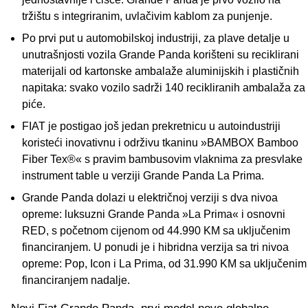
tržištu s integriranim, uvlačivim kablom za punjenje.
Po prvi put u automobilskoj industriji, za plave detalje u
unutrašnjosti vozila Grande Panda korišteni su reciklirani
materijali od kartonske ambalaže aluminijskih i plastičnih
napitaka: svako vozilo sadrži 140 recikliranih ambalaža za
piće.
FIAT je postigao još jedan prekretnicu u autoindustriji
koristeći inovativnu i održivu tkaninu »BAMBOX Bamboo
Fiber Tex®« s pravim bambusovim vlaknima za presvlake
instrument table u verziji Grande Panda La Prima.
Grande Panda dolazi u električnoj verziji s dva nivoa
opreme: luksuzni Grande Panda »La Prima« i osnovni
RED, s početnom cijenom od 44.990 KM sa uključenim
financiranjem. U ponudi je i hibridna verzija sa tri nivoa
opreme: Pop, Icon i La Prima, od 31.990 KM sa uključenim
financiranjem nadalje.