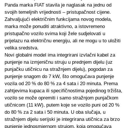
Panda marka FIAT stavila je naglasak na jednu od
svojih temeljnih vrijednosti – pristupačnost cijene.
Zahvaljujući električnim funkcijama novog modela,
marka može ponuditi atraktivno, a istovremeno
pristupačno vozilo svima koji žele sudjelovati u
prijelazu na električnu energiju, ali ne mogu u to uložiti
velika sredstva.
Novi globalni model ima integrirani izvlačni kabel za
punjenje na izmjeničnu struju u prednjem dijelu (uz
punjačku utičnicu na stražnjem dijelu), pogodan za
punjenje snagom do 7 kW, što omogućava punjenje
vozila od 20 % do 80 % za 4 sata i 20 minuta. Prema
zahtjevima kupaca ili specifičnostima pojedinog tržišta,
vozilo se može opremiti i samo stražnjom punjačkom
utičnicom (11 kW), putem koje se vozilo puni od 20 %
do 80 % za 2 sata i 50 minuta. U oba slučaja, u
stražnjem dijelu serijski je integrirana utičnica za brzo
punjenje jednosmjernom strujom, koja omogućava