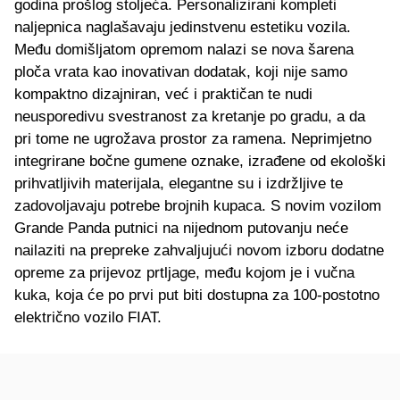
godina prošlog stoljeća. Personalizirani kompleti
naljepnica naglašavaju jedinstvenu estetiku vozila.
Među domišljatom opremom nalazi se nova šarena
ploča vrata kao inovativan dodatak, koji nije samo
kompaktno dizajniran, već i praktičan te nudi
neusporedivu svestranost za kretanje po gradu, a da
pri tome ne ugrožava prostor za ramena. Neprimjetno
integrirane bočne gumene oznake, izrađene od ekološki
prihvatljivih materijala, elegantne su i izdržljive te
zadovoljavaju potrebe brojnih kupaca. S novim vozilom
Grande Panda putnici na nijednom putovanju neće
nailaziti na prepreke zahvaljujući novom izboru dodatne
opreme za prijevoz prtljage, među kojom je i vučna
kuka, koja će po prvi put biti dostupna za 100-postotno
električno vozilo FIAT.