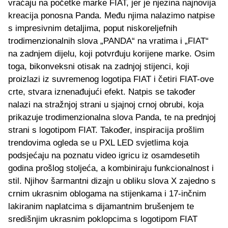
vraćaju na početke marke FIAT, jer je njezina najnovija
kreacija ponosna Panda. Među njima nalazimo natpise
s impresivnim detaljima, poput niskoreljefnih
trodimenzionalnih slova „PANDA“ na vratima i „FIAT“
na zadnjem dijelu, koji potvrđuju korijene marke. Osim
toga, bikonveksni otisak na zadnjoj stijenci, koji
proizlazi iz suvremenog logotipa FIAT i četiri FIAT-ove
crte, stvara iznenađujući efekt. Natpis se također
nalazi na stražnjoj strani u sjajnoj crnoj obrubi, koja
prikazuje trodimenzionalna slova Panda, te na prednjoj
strani s logotipom FIAT. Također, inspiracija prošlim
trendovima ogleda se u PXL LED svjetlima koja
podsjećaju na poznatu video igricu iz osamdesetih
godina prošlog stoljeća, a kombiniraju funkcionalnost i
stil. Njihov šarmantni dizajn u obliku slova X zajedno s
crnim ukrasnim oblogama na stijenkama i 17-inčnim
lakiranim naplatcima s dijamantnim brušenjem te
središnjim ukrasnim poklopcima s logotipom FIAT