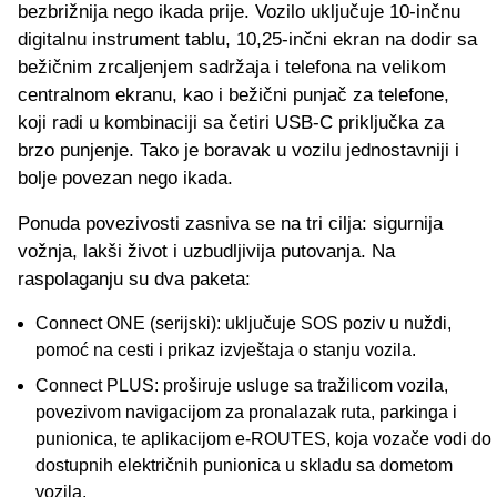
bezbrižnija nego ikada prije. Vozilo uključuje 10-inčnu
digitalnu instrument tablu, 10,25-inčni ekran na dodir sa
bežičnim zrcaljenjem sadržaja i telefona na velikom
centralnom ekranu, kao i bežični punjač za telefone,
koji radi u kombinaciji sa četiri USB-C priključka za
brzo punjenje. Tako je boravak u vozilu jednostavniji i
bolje povezan nego ikada.
Ponuda povezivosti zasniva se na tri cilja: sigurnija
vožnja, lakši život i uzbudljivija putovanja. Na
raspolaganju su dva paketa:
Connect ONE (serijski): uključuje SOS poziv u nuždi,
pomoć na cesti i prikaz izvještaja o stanju vozila.
Connect PLUS: proširuje usluge sa tražilicom vozila,
povezivom navigacijom za pronalazak ruta, parkinga i
punionica, te aplikacijom e-ROUTES, koja vozače vodi do
dostupnih električnih punionica u skladu sa dometom
vozila.