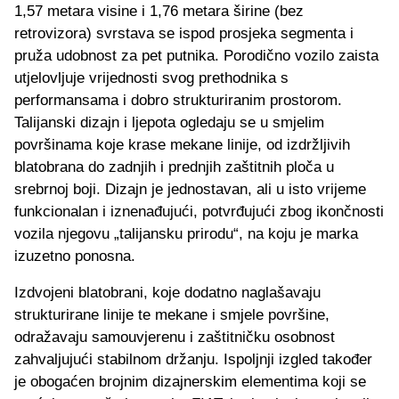
1,57 metara visine i 1,76 metara širine (bez
retrovizora) svrstava se ispod prosjeka segmenta i
pruža udobnost za pet putnika. Porodično vozilo zaista
utjelovljuje vrijednosti svog prethodnika s
performansama i dobro strukturiranim prostorom.
Talijanski dizajn i ljepota ogledaju se u smjelim
površinama koje krase mekane linije, od izdržljivih
blatobrana do zadnjih i prednjih zaštitnih ploča u
srebrnoj boji. Dizajn je jednostavan, ali u isto vrijeme
funkcionalan i iznenađujući, potvrđujući zbog ikončnosti
vozila njegovu „talijansku prirodu“, na koju je marka
izuzetno ponosna.
Izdvojeni blatobrani, koje dodatno naglašavaju
strukturirane linije te mekane i smjele površine,
odražavaju samouvjerenu i zaštitničku osobnost
zahvaljujući stabilnom držanju. Ispoljnji izgled također
je obogaćen brojnim dizajnerskim elementima koji se