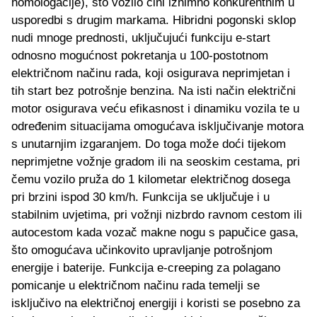
homologacije), što vozilo čini iznimno konkurentnim u
usporedbi s drugim markama. Hibridni pogonski sklop
nudi mnoge prednosti, uključujući funkciju e-start
odnosno mogućnost pokretanja u 100-postotnom
električnom načinu rada, koji osigurava neprimjetan i
tih start bez potrošnje benzina. Na isti način električni
motor osigurava veću efikasnost i dinamiku vozila te u
određenim situacijama omogućava isključivanje motora
s unutarnjim izgaranjem. Do toga može doći tijekom
neprimjetne vožnje gradom ili na seoskim cestama, pri
čemu vozilo pruža do 1 kilometar električnog dosega
pri brzini ispod 30 km/h. Funkcija se uključuje i u
stabilnim uvjetima, pri vožnji nizbrdo ravnom cestom ili
autocestom kada vozač makne nogu s papučice gasa,
što omogućava učinkovito upravljanje potrošnjom
energije i baterije. Funkcija e-creeping za polagano
pomicanje u električnom načinu rada temelji se
isključivo na električnoj energiji i koristi se posebno za