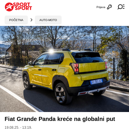
Prijava
Otvori profi
Ot
POČETNA
AUTO-MOTO
Fiat Grande Panda kreće na globalni put
19.08.25. - 13:19,