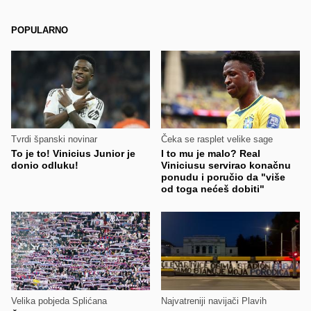
POPULARNO
Tvrdi španski novinar
Čeka se rasplet velike sage
To je to! Vinicius Junior je
I to mu je malo? Real
donio odluku!
Viniciusu servirao konačnu
ponudu i poručio da "više
od toga nećeš dobiti"
Velika pobjeda Splićana
Najvatreniji navijači Plavih