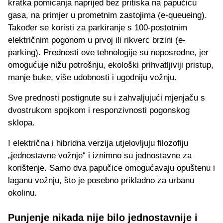
kratka pomicanja naprijed bez pritiska na papučicu
gasa, na primjer u prometnim zastojima (e-queueing).
Također se koristi za parkiranje s 100-postotnim
električnim pogonom u prvoj ili rikverc brzini (e-
parking). Prednosti ove tehnologije su neposredne, jer
omogućuje nižu potrošnju, ekološki prihvatljiviji pristup,
manje buke, više udobnosti i ugodniju vožnju.
Sve prednosti postignute su i zahvaljujući mjenjaču s
dvostrukom spojkom i responzivnosti pogonskog
sklopa.
I električna i hibridna verzija utjelovljuju filozofiju
„jednostavne vožnje“ i iznimno su jednostavne za
korištenje. Samo dva papučice omogućavaju opuštenu i
laganu vožnju, što je posebno prikladno za urbanu
okolinu.
Punjenje nikada nije bilo jednostavnije i