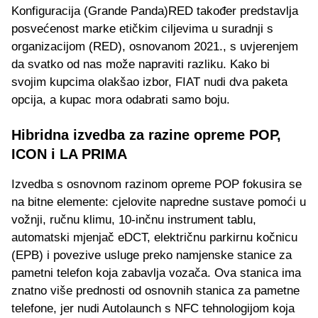
Konfiguracija (Grande Panda)RED također predstavlja
posvećenost marke etičkim ciljevima u suradnji s
organizacijom (RED), osnovanom 2021., s uvjerenjem
da svatko od nas može napraviti razliku. Kako bi
svojim kupcima olakšao izbor, FIAT nudi dva paketa
opcija, a kupac mora odabrati samo boju.
Hibridna izvedba za razine opreme POP,
ICON i LA PRIMA
Izvedba s osnovnom razinom opreme POP fokusira se
na bitne elemente: cjelovite napredne sustave pomoći u
vožnji, ručnu klimu, 10-inčnu instrument tablu,
automatski mjenjač eDCT, električnu parkirnu kočnicu
(EPB) i povezive usluge preko namjenske stanice za
pametni telefon koja zabavlja vozača. Ova stanica ima
znatno više prednosti od osnovnih stanica za pametne
telefone, jer nudi Autolaunch s NFC tehnologijom koja