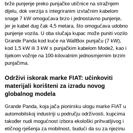
brže punjenje preko punjačke utičnice na stražnjem
dijelu, dok verzija s integriranim izvlačnim kabelom
snage 7 kW omogućava brzo i jednostavno punjenje,
jer je kabel dug čak 4,5 metara, što omogućava udobno
punjenje vozila. U oba slučaja kupac može puniti vozilo
Grande Panda kod kuće na WallBox punjaču (7 kW),
kod 1,5 kW ili 3 kW s punjačkim kabelom Mode2, kao i
tijekom vožnje na 100-kilovatnim jednosmjernim brzim
punjačima.
Održivi iskorak marke FIAT: učinkoviti
materijali korišteni za izradu novog
globalnog modela
Grande Panda, koja jača pionirsku ulogu marke FIAT u
automobilskoj industriji u području održivosti, kupcima
također nudi mogućnost izbora ekološki prihvatljivog i
etičnog rješenja za mobilnost, budući da su za njezinu