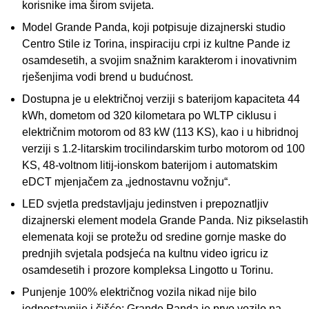
korisnike ima širom svijeta.
Model Grande Panda, koji potpisuje dizajnerski studio
Centro Stile iz Torina, inspiraciju crpi iz kultne Pande iz
osamdesetih, a svojim snažnim karakterom i inovativnim
rješenjima vodi brend u budućnost.
Dostupna je u električnoj verziji s baterijom kapaciteta 44
kWh, dometom od 320 kilometara po WLTP ciklusu i
električnim motorom od 83 kW (113 KS), kao i u hibridnoj
verziji s 1.2-litarskim trocilindarskim turbo motorom od 100
KS, 48-voltnom litij-ionskom baterijom i automatskim
eDCT mjenjačem za „jednostavnu vožnju“.
LED svjetla predstavljaju jedinstven i prepoznatljiv
dizajnerski element modela Grande Panda. Niz pikselastih
elemenata koji se protežu od sredine gornje maske do
prednjih svjetala podsjeća na kultnu video igricu iz
osamdesetih i prozore kompleksa Lingotto u Torinu.
Punjenje 100% električnog vozila nikad nije bilo
jednostavnije i čišće: Grande Panda je prvo vozilo na