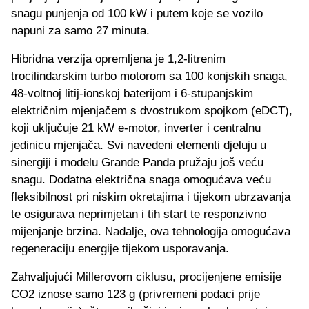
snagu punjenja od 100 kW i putem koje se vozilo
napuni za samo 27 minuta.
Hibridna verzija opremljena je 1,2-litrenim
trocilindarskim turbo motorom sa 100 konjskih snaga,
48-voltnoj litij-ionskoj baterijom i 6-stupanjskim
električnim mjenjačem s dvostrukom spojkom (eDCT),
koji uključuje 21 kW e-motor, inverter i centralnu
jedinicu mjenjača. Svi navedeni elementi djeluju u
sinergiji i modelu Grande Panda pružaju još veću
snagu. Dodatna električna snaga omogućava veću
fleksibilnost pri niskim okretajima i tijekom ubrzavanja
te osigurava neprimjetan i tih start te responzivno
mijenjanje brzina. Nadalje, ova tehnologija omogućava
regeneraciju energije tijekom usporavanja.
Zahvaljujući Millerovom ciklusu, procijenjene emisije
CO2 iznose samo 123 g (privremeni podaci prije