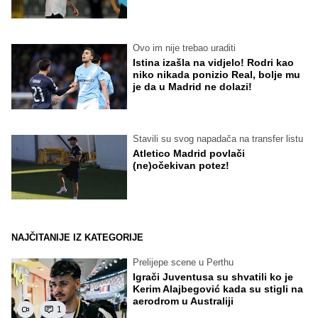
Ovo im nije trebao uraditi
Istina izašla na vidjelo! Rodri kao
niko nikada ponizio Real, bolje mu
je da u Madrid ne dolazi!
Stavili su svog napadača na transfer listu
Atletico Madrid povlači
(ne)očekivan potez!
NAJČITANIJE IZ KATEGORIJE
Prelijepe scene u Perthu
Igrači Juventusa su shvatili ko je
Kerim Alajbegović kada su stigli na
aerodrom u Australiji
1