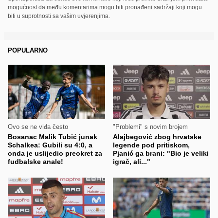
mogućnost da među komentarima mogu biti pronađeni sadržaji koji mogu
biti u suprotnosti sa vašim uvjerenjima.
POPULARNO
Ovo se ne viđa često
"Problemi" s novim brojem
Bosanac Malik Tubić junak
Alajbegović zbog hrvatske
Schalkea: Gubili su 4:0, a
legende pod pritiskom,
onda je uslijedio preokret za
Pjanić ga brani: "Bio je veliki
fudbalske anale!
igrač, ali..."