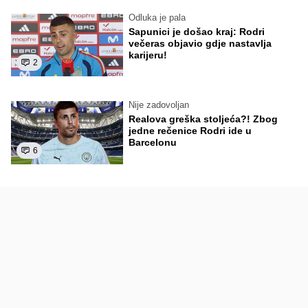
Odluka je pala
Sapunici je došao kraj: Rodri
večeras objavio gdje nastavlja
karijeru!
2
Nije zadovoljan
Realova greška stoljeća?! Zbog
jedne rečenice Rodri ide u
Barcelonu
6