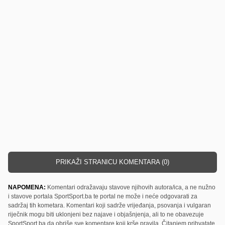
PRIKAŽI STRANICU KOMENTARA (0)
NAPOMENA:
Komentari odražavaju stavove njihovih autora/ica, a ne nužno
i stavove portala SportSport.ba te portal ne može i neće odgovarati za
sadržaj tih kometara. Komentari koji sadrže vrijeđanja, psovanja i vulgaran
riječnik mogu biti uklonjeni bez najave i objašnjenja, ali to ne obavezuje
SportSport.ba da obriše sve komentare koji krše pravila. Čitanjem prihvatate