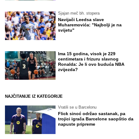
Sjajan meč bh. stopera
Navijači Leedsa slave
Muharemovića: "Najbolji je na
svijetu"
Ima 15 godina, visok je 229
centimetara i frizuru slavnog
Ronalda: Je li ovo buduća NBA
zvijezda?
NAJČITANIJE IZ KATEGORIJE
Vratili se u Barcelonu
Flick sinoć održao sastanak, pa
trojici igrača Barcelone saopštio da
napuste pripreme