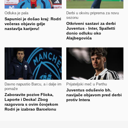
Odluka je pala
Derbi u okviru priprema za novu
sezonu
Sapunici je došao kraj: Rodri
Otkriveni sastavi za derbi
večeras objavio gdje
Juventus - Inter, Spalletti
nastavlja karijeru!
donio odluku oko
Alajbegovića
Davno napustio Barcu, a i dalje im
Prijateljski meč u Perthu
pomaže
Juventus oduševio bh.
Zaboravite pozive Flicka,
navijače objavom pred derbi
Laporte i Decka! Zbog
protiv Intera
razgovora s ovim čovjekom
Rodri je izabrao Barcelonu