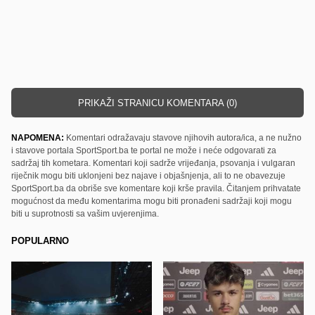
PRIKAŽI STRANICU KOMENTARA (0)
NAPOMENA:
Komentari odražavaju stavove njihovih autora/ica, a ne nužno
i stavove portala SportSport.ba te portal ne može i neće odgovarati za
sadržaj tih kometara. Komentari koji sadrže vrijeđanja, psovanja i vulgaran
riječnik mogu biti uklonjeni bez najave i objašnjenja, ali to ne obavezuje
SportSport.ba da obriše sve komentare koji krše pravila. Čitanjem prihvatate
mogućnost da među komentarima mogu biti pronađeni sadržaji koji mogu
biti u suprotnosti sa vašim uvjerenjima.
POPULARNO