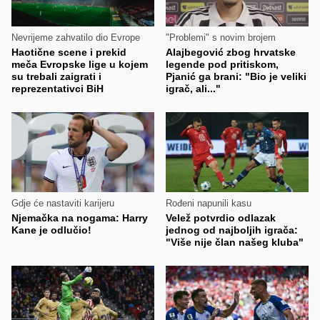
Nevrijeme zahvatilo dio Evrope
"Problemi" s novim brojem
Haotične scene i prekid
Alajbegović zbog hrvatske
meča Evropske lige u kojem
legende pod pritiskom,
su trebali zaigrati i
Pjanić ga brani: "Bio je veliki
reprezentativci BiH
igrač, ali..."
Gdje će nastaviti karijeru
Rođeni napunili kasu
Njemačka na nogama: Harry
Velež potvrdio odlazak
Kane je odlučio!
jednog od najboljih igrača:
"Više nije član našeg kluba"