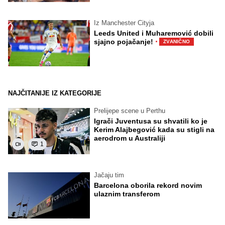
Iz Manchester Cityja
Leeds United i Muharemović dobili
·
sjajno pojačanje!
ZVANIČNO
NAJČITANIJE IZ KATEGORIJE
Prelijepe scene u Perthu
Igrači Juventusa su shvatili ko je
Kerim Alajbegović kada su stigli na
aerodrom u Australiji
1
Jačaju tim
Barcelona oborila rekord novim
ulaznim transferom