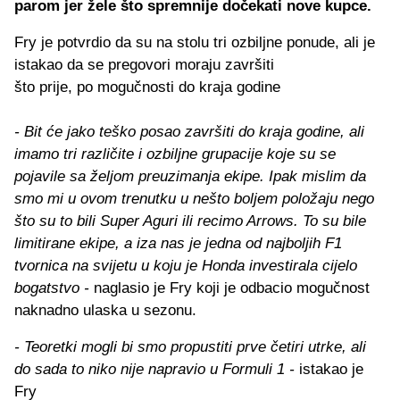
parom jer žele što spremnije dočekati nove kupce.
Fry je potvrdio da su na stolu tri ozbiljne ponude, ali je
istakao da se pregovori moraju završiti
što prije, po mogučnosti do kraja godine
- Bit će jako teško posao završiti do kraja godine, ali
imamo tri različite i ozbiljne grupacije koje su se
pojavile sa željom preuzimanja ekipe. Ipak mislim da
smo mi u ovom trenutku u nešto boljem položaju nego
što su to bili Super Aguri ili recimo Arrows. To su bile
limitirane ekipe, a iza nas je jedna od najboljih F1
tvornica na svijetu u koju je Honda investirala cijelo
bogatstvo -
naglasio je Fry koji je odbacio mogučnost
naknadno ulaska u sezonu.
- Teoretki mogli bi smo propustiti prve četiri utrke, ali
do sada to niko nije napravio u Formuli 1 -
istakao je
Fry