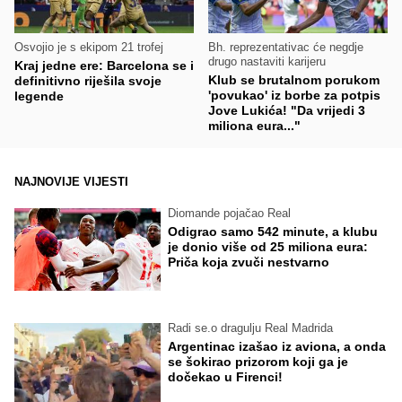
Osvojio je s ekipom 21 trofej
Bh. reprezentativac će negdje
drugo nastaviti karijeru
Kraj jedne ere: Barcelona se i
Klub se brutalnom porukom
definitivno riješila svoje
'povukao' iz borbe za potpis
legende
Jove Lukića! "Da vrijedi 3
miliona eura..."
NAJNOVIJE VIJESTI
Diomande pojačao Real
Odigrao samo 542 minute, a klubu
je donio više od 25 miliona eura:
Priča koja zvuči nestvarno
Radi se.o dragulju Real Madrida
Argentinac izašao iz aviona, a onda
se šokirao prizorom koji ga je
dočekao u Firenci!