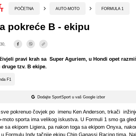
POČETNA
AUTO-MOTO
FORMULA 1
 pokreće B - ekipu
:30,
živjeli pravi krah sa Super Aguriem, u Hondi opet razmiš
 druge tzv. B ekipe.
nda F1
Dodajte SportSport u vaš Google izbor
e sve pokrenuo čovjek po imenu Ken Anderson, trkači inžinje
o-moto sporta ima velikog iskustva. U Formuli 1 smo ga gleda
ne sa ekipom Ligiera, pa nakon toga sa ekipom Onyxa, nako
, u Formulu Indy tačnije ekipu Chip Ganassi Racing tima. Na