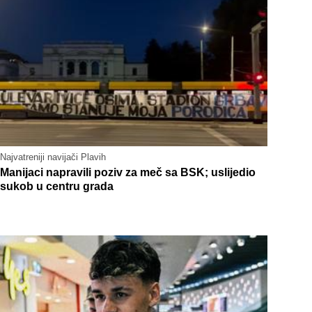
Najvatreniji navijači Plavih
Manijaci napravili poziv za meč sa BSK; uslijedio
sukob u centru grada