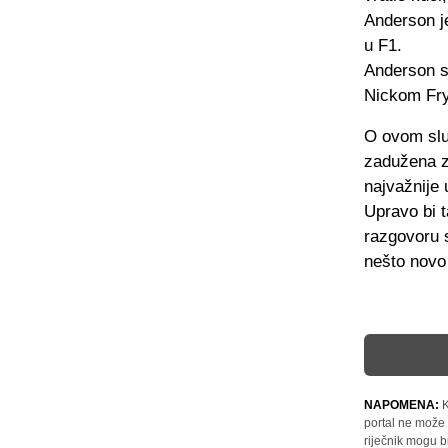
Anderson j
u F1.
Anderson s
Nickom Fry
O ovom slu
zadužena z
najvažnije 
Upravo bi t
razgovoru 
nešto novo 
NAPOMENA:
K
portal ne može 
riječnik mogu b