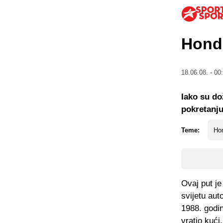
Honda
18.06.08. - 00
Iako su do
pokretanju
Teme:
Ho
Ovaj put j
svijetu aut
1988. godi
vratio kući