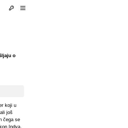
Otvori profil
Otvori meni
ljaju o
r koji u
li još
n čega se
kon Indya,