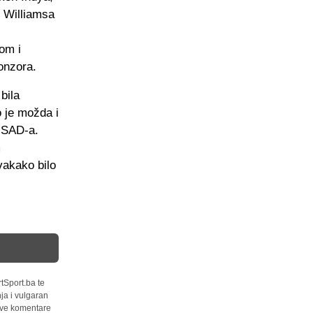
m Williamsa
om i
onzora.
bila
 je možda i
u SAD-a.
m
vakako bilo
tSport.ba te
ja i vulgaran
 sve komentare