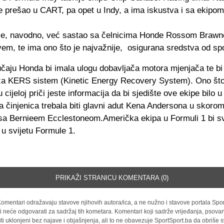
e prešao u CART, pa opet u Indy, a ima iskustva i sa ekipo
e, navodno, već sastao sa čelnicima Honde Rossom Brawn
em, te ima ono što je najvažnije, osigurana sredstva od sp
čaju Honda bi imala ulogu dobavljača motora mjenjača te bi 
a KERS sistem (Kinetic Energy Recovery System). Ono što
u cijeloj priči jeste informacija da bi sjedište ove ekipe bilo 
a činjenica trebala biti glavni adut Kena Andersona u skoro
sa Bernieem Ecclestoneom.Američka ekipa u Formuli 1 bi s
u svijetu Formule 1.
PRIKAŽI STRANICU KOMENTARA (0)
omentari odražavaju stavove njihovih autora/ica, a ne nužno i stavove portala Spor
i neće odgovarati za sadržaj tih kometara. Komentari koji sadrže vrijeđanja, psovan
iti uklonjeni bez najave i objašnjenja, ali to ne obavezuje SportSport.ba da obriše