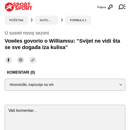
Prijava
Otvori profi
Ot
POČETNA
AUTO-MOTO
FORMULA 1
U susret novoj sezoni
Vowles govorio o Williamsu: "Svijet ne vidi šta
se sve događa iza kulisa"
KOMENTARI (0)
Sortiraj
Komentar