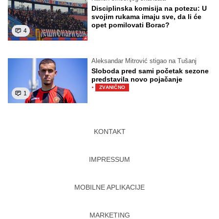
Disciplinska komisija na potezu: U
svojim rukama imaju sve, da li će
opet pomilovati Borac?
4
Aleksandar Mitrović stigao na Tušanj
Sloboda pred sami početak sezone
predstavila novo pojačanje
·
ZVANIČNO
1
KONTAKT
IMPRESSUM
MOBILNE APLIKACIJE
MARKETING