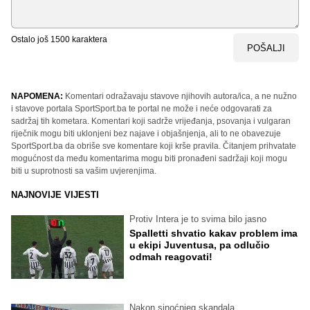
Ostalo još
1500
karaktera
POŠALJI
NAPOMENA:
Komentari odražavaju stavove njihovih autora/ica, a ne nužno
i stavove portala SportSport.ba te portal ne može i neće odgovarati za
sadržaj tih kometara. Komentari koji sadrže vrijeđanja, psovanja i vulgaran
riječnik mogu biti uklonjeni bez najave i objašnjenja, ali to ne obavezuje
SportSport.ba da obriše sve komentare koji krše pravila. Čitanjem prihvatate
mogućnost da među komentarima mogu biti pronađeni sadržaji koji mogu
biti u suprotnosti sa vašim uvjerenjima.
NAJNOVIJE VIJESTI
Protiv Intera je to svima bilo jasno
Spalletti shvatio kakav problem ima
u ekipi Juventusa, pa odlučio
odmah reagovati!
Nakon sinoćnjeg skandala