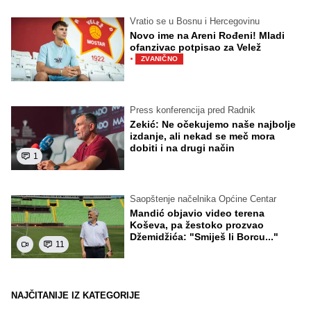
Vratio se u Bosnu i Hercegovinu
Novo ime na Areni Rođeni! Mladi
ofanzivac potpisao za Velež
·
ZVANIČNO
Press konferencija pred Radnik
Zekić: Ne očekujemo naše najbolje
izdanje, ali nekad se meč mora
dobiti i na drugi način
1
Saopštenje načelnika Općine Centar
Mandić objavio video terena
Koševa, pa žestoko prozvao
Džemidžića: "Smiješ li Borcu..."
11
NAJČITANIJE IZ KATEGORIJE