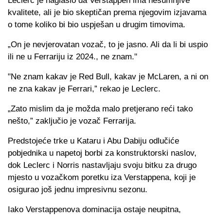
Leclerc je naglasio da Verstappen ima nesumnjive
kvalitete, ali je bio skeptičan prema njegovim izjavama
o tome koliko bi bio uspješan u drugim timovima.
„On je nevjerovatan vozač, to je jasno. Ali da li bi uspio
ili ne u Ferrariju iz 2024., ne znam."
"Ne znam kakav je Red Bull, kakav je McLaren, a ni on
ne zna kakav je Ferrari,” rekao je Leclerc.
„Zato mislim da je možda malo pretjerano reći tako
nešto,” zaključio je vozač Ferrarija.
Predstojeće trke u Kataru i Abu Dabiju odlučiće
pobjednika u napetoj borbi za konstruktorski naslov,
dok Leclerc i Norris nastavljaju svoju bitku za drugo
mjesto u vozačkom poretku iza Verstappena, koji je
osigurao još jednu impresivnu sezonu.
Iako Verstappenova dominacija ostaje neupitna,