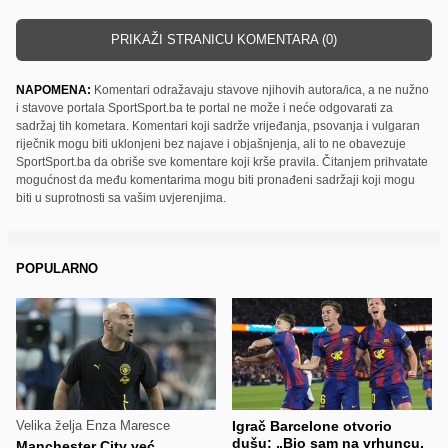
PRIKAŽI STRANICU KOMENTARA (0)
NAPOMENA:
Komentari odražavaju stavove njihovih autora/ica, a ne nužno
i stavove portala SportSport.ba te portal ne može i neće odgovarati za
sadržaj tih kometara. Komentari koji sadrže vrijeđanja, psovanja i vulgaran
riječnik mogu biti uklonjeni bez najave i objašnjenja, ali to ne obavezuje
SportSport.ba da obriše sve komentare koji krše pravila. Čitanjem prihvatate
mogućnost da među komentarima mogu biti pronađeni sadržaji koji mogu
biti u suprotnosti sa vašim uvjerenjima.
POPULARNO
Velika želja Enza Maresce
Igrač Barcelone otvorio
dušu: „Bio sam na vrhuncu,
Manchester City već