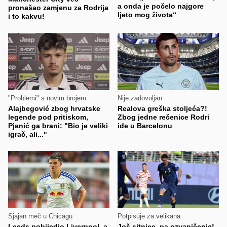
a onda je počelo najgore
pronašao zamjenu za Rodrija
ljeto mog života“
i to kakvu!
"Problemi" s novim brojem
Nije zadovoljan
Alajbegović zbog hrvatske
Realova greška stoljeća?!
legende pod pritiskom,
Zbog jedne rečenice Rodri
Pjanić ga brani: "Bio je veliki
ide u Barcelonu
igrač, ali..."
Sjajan meč u Chicagu
Potpisuje za velikana
Leeds pobijedio Liverpool, a
Još sitnice, pa ozvaničenje!