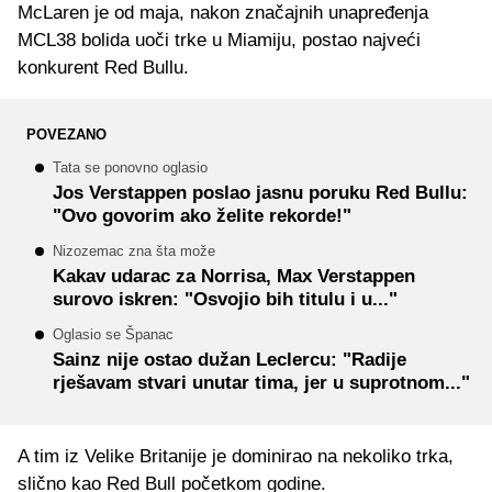
McLaren je od maja, nakon značajnih unapređenja
MCL38 bolida uoči trke u Miamiju, postao najveći
konkurent Red Bullu.
POVEZANO
Tata se ponovno oglasio
Jos Verstappen poslao jasnu poruku Red Bullu:
"Ovo govorim ako želite rekorde!"
Nizozemac zna šta može
Kakav udarac za Norrisa, Max Verstappen
surovo iskren: "Osvojio bih titulu i u..."
Oglasio se Španac
Sainz nije ostao dužan Leclercu: "Radije
rješavam stvari unutar tima, jer u suprotnom..."
A tim iz Velike Britanije je dominirao na nekoliko trka,
slično kao Red Bull početkom godine.