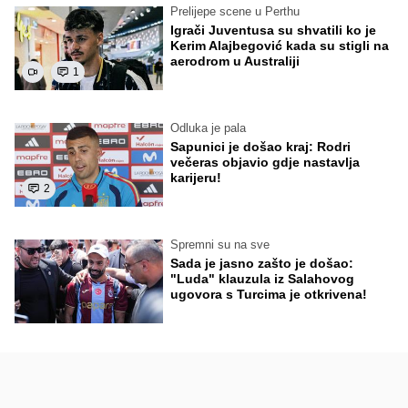
Prelijepe scene u Perthu
Igrači Juventusa su shvatili ko je
Kerim Alajbegović kada su stigli na
aerodrom u Australiji
1
Odluka je pala
Sapunici je došao kraj: Rodri
večeras objavio gdje nastavlja
karijeru!
2
Spremni su na sve
Sada je jasno zašto je došao:
"Luda" klauzula iz Salahovog
ugovora s Turcima je otkrivena!