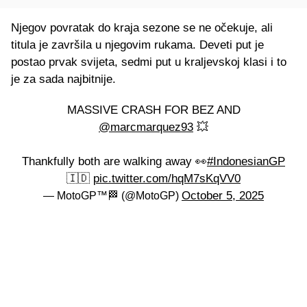
Njegov povratak do kraja sezone se ne očekuje, ali
titula je završila u njegovim rukama. Deveti put je
postao prvak svijeta, sedmi put u kraljevskoj klasi i to
je za sada najbitnije.
MASSIVE CRASH FOR BEZ AND
@marcmarquez93
💥
Thankfully both are walking away 👀
#IndonesianGP
🇮🇩
pic.twitter.com/hqM7sKqVV0
October 5, 2025
— MotoGP™🏁 (@MotoGP)