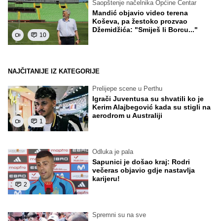
Saopštenje načelnika Općine Centar
Mandić objavio video terena
Koševa, pa žestoko prozvao
Džemidžića: "Smiješ li Borcu..."
10
NAJČITANIJE IZ KATEGORIJE
Prelijepe scene u Perthu
Igrači Juventusa su shvatili ko je
Kerim Alajbegović kada su stigli na
aerodrom u Australiji
1
Odluka je pala
Sapunici je došao kraj: Rodri
večeras objavio gdje nastavlja
karijeru!
2
Spremni su na sve