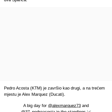
Pedro Acosta (KTM) je završio kao drugi, a na trećem
mjestu je Alex Marquez (Ducati).
A big day for
@alexmarquez73
and
@37_pedroacosta
in the standings 📈