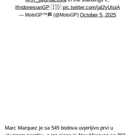
#IndonesianGP
🇮🇩
pic.twitter.com/jal2yUIuiA
October 5, 2025
— MotoGP™🏁 (@MotoGP)
Marc Marquez je sa 545 bodova uvjerljivo prvi u