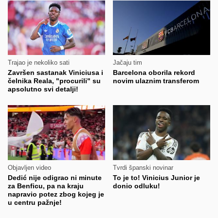
Trajao je nekoliko sati
Jačaju tim
Završen sastanak Viniciusa i
Barcelona oborila rekord
čelnika Reala, "procurili" su
novim ulaznim transferom
apsolutno svi detalji!
Objavljen video
Tvrdi španski novinar
Dedić nije odigrao ni minute
To je to! Vinicius Junior je
za Benficu, pa na kraju
donio odluku!
napravio potez zbog kojeg je
u centru pažnje!