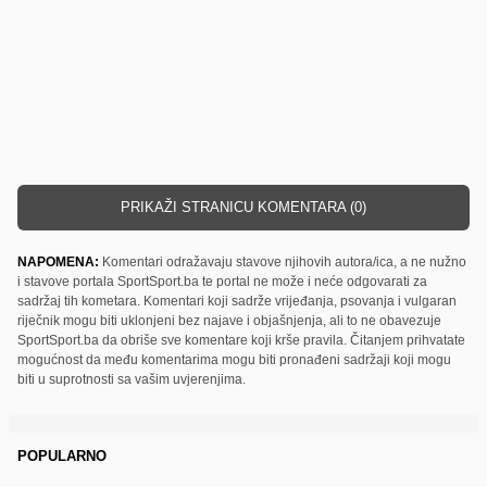
PRIKAŽI STRANICU KOMENTARA (0)
NAPOMENA:
Komentari odražavaju stavove njihovih autora/ica, a ne nužno
i stavove portala SportSport.ba te portal ne može i neće odgovarati za
sadržaj tih kometara. Komentari koji sadrže vrijeđanja, psovanja i vulgaran
riječnik mogu biti uklonjeni bez najave i objašnjenja, ali to ne obavezuje
SportSport.ba da obriše sve komentare koji krše pravila. Čitanjem prihvatate
mogućnost da među komentarima mogu biti pronađeni sadržaji koji mogu
biti u suprotnosti sa vašim uvjerenjima.
POPULARNO