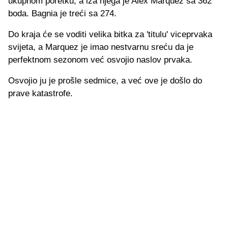
ukupnom poretku, a iza njega je Alex Marquez sa 362
boda. Bagnia je treći sa 274.
Do kraja će se voditi velika bitka za 'titulu' viceprvaka
svijeta, a Marquez je imao nestvarnu sreću da je
perfektnom sezonom već osvojio naslov prvaka.
Osvojio ju je prošle sedmice, a već ove je došlo do
prave katastrofe.