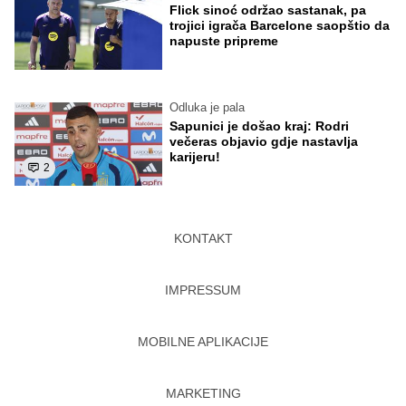
Flick sinoć održao sastanak, pa
trojici igrača Barcelone saopštio da
napuste pripreme
Odluka je pala
Sapunici je došao kraj: Rodri
večeras objavio gdje nastavlja
karijeru!
2
KONTAKT
IMPRESSUM
MOBILNE APLIKACIJE
MARKETING