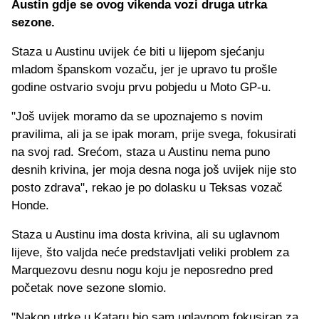
Austin gdje se ovog vikenda vozi druga utrka
sezone.
Staza u Austinu uvijek će biti u lijepom sjećanju
mladom španskom vozaču, jer je upravo tu prošle
godine ostvario svoju prvu pobjedu u Moto GP-u.
"Još uvijek moramo da se upoznajemo s novim
pravilima, ali ja se ipak moram, prije svega, fokusirati
na svoj rad. Srećom, staza u Austinu nema puno
desnih krivina, jer moja desna noga još uvijek nije sto
posto zdrava", rekao je po dolasku u Teksas vozač
Honde.
Staza u Austinu ima dosta krivina, ali su uglavnom
lijeve, što valjda neće predstavljati veliki problem za
Marquezovu desnu nogu koju je neposredno pred
početak nove sezone slomio.
"Nakon utrke u Kataru bio sam uglavnom fokusiran za