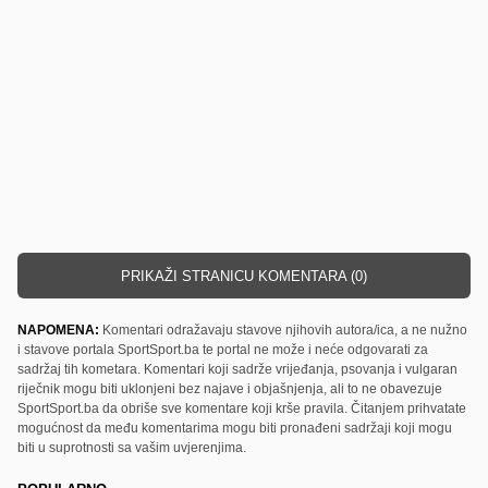
PRIKAŽI STRANICU KOMENTARA (0)
NAPOMENA:
Komentari odražavaju stavove njihovih autora/ica, a ne nužno
i stavove portala SportSport.ba te portal ne može i neće odgovarati za
sadržaj tih kometara. Komentari koji sadrže vrijeđanja, psovanja i vulgaran
riječnik mogu biti uklonjeni bez najave i objašnjenja, ali to ne obavezuje
SportSport.ba da obriše sve komentare koji krše pravila. Čitanjem prihvatate
mogućnost da među komentarima mogu biti pronađeni sadržaji koji mogu
biti u suprotnosti sa vašim uvjerenjima.