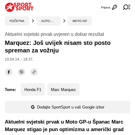
Prijava
Otvori profi
Ot
POČETNA
AUTO-MOTO
MOTO GP
Aktuelni svjetski prvak uvjeren u dobar rezultat
Marquez: Još uvijek nisam sto posto
spreman za vožnju
10.04.14. - 18:37,
Teme:
Honda F1
Marc Marquez
Dodajte SportSport u vaš Google izbor
Aktuelni svjetski prvak u Moto GP-u Španac Marc
Marquez stigao je pun optimizma u američki grad