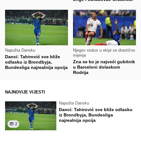
Napušta Dansku
Njegov status u ekipi se drastično
mijenja
Danci: Tahirović sve bliže
Zna se ko je najveći gubitnik
odlasku iz Brondbyja,
u Barceloni dolaskom
Bundesliga najrealnija opcija
Rodrija
NAJNOVIJE VIJESTI
Napušta Dansku
Danci: Tahirović sve bliže odlasku
iz Brondbyja, Bundesliga
najrealnija opcija
2