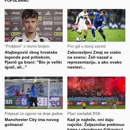
POPULARNO
"Problemi" s novim brojem
Prvi gol u novoj sezoni
Alajbegović zbog hrvatske
Zaboravljeni Zmaj se vratio
legende pod pritiskom,
na scenu: Želi nazad u
Pjanić ga brani: "Bio je veliki
reprezentaciju, a ako ovako
igrač, ali..."
nastavi...
Potpisat će ugovor na dvije godine
Plavi savladali BSK
Manchester City ima novog
Kad je najteže, oni daju
golmana!
najviše: Željezničar prekinuo
brige i obradovao Grbavicu!