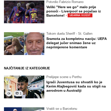
Potvrdio Fabrizio Romano
Veliki "Here we go" malo prije
ponoći - Liverpool se pojačao iz
·
Barcelone!
UDARNA VIJEST
Tokom duela Sheriff - St. Gallen
Sramota za kompletnu naciju: UEFA
delegat jučer snimao žene uz
neprimjerene komentare
NAJČITANIJE IZ KATEGORIJE
Prelijepe scene u Perthu
Igrači Juventusa su shvatili ko je
Kerim Alajbegović kada su stigli na
aerodrom u Australiji
1
Vratili se u Barcelonu