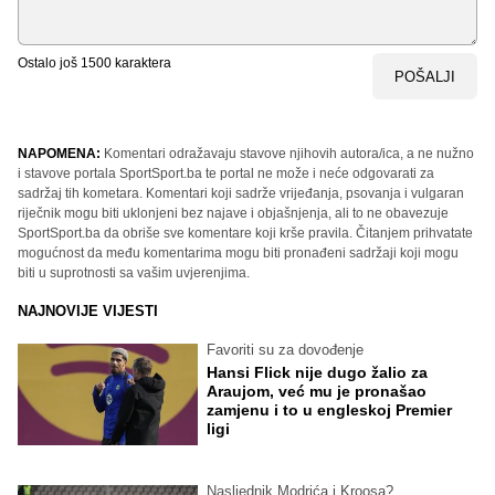
Ostalo još
1500
karaktera
POŠALJI
NAPOMENA:
Komentari odražavaju stavove njihovih autora/ica, a ne nužno
i stavove portala SportSport.ba te portal ne može i neće odgovarati za
sadržaj tih kometara. Komentari koji sadrže vrijeđanja, psovanja i vulgaran
riječnik mogu biti uklonjeni bez najave i objašnjenja, ali to ne obavezuje
SportSport.ba da obriše sve komentare koji krše pravila. Čitanjem prihvatate
mogućnost da među komentarima mogu biti pronađeni sadržaji koji mogu
biti u suprotnosti sa vašim uvjerenjima.
NAJNOVIJE VIJESTI
Favoriti su za dovođenje
Hansi Flick nije dugo žalio za
Araujom, već mu je pronašao
zamjenu i to u engleskoj Premier
ligi
Nasljednik Modrića i Kroosa?