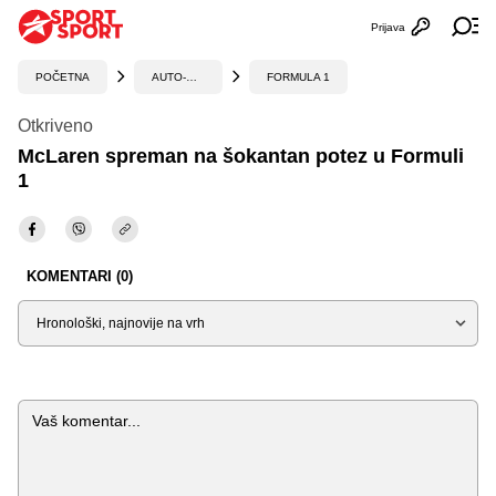
Prijava
Otvori profi
Ot
POČETNA
AUTO-MOTO
FORMULA 1
Otkriveno
McLaren spreman na šokantan potez u Formuli
1
KOMENTARI (0)
Sortiraj
Komentar