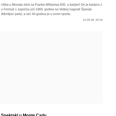
Utrka u Monaku biće za Franka Williamsa 600. u karijeri! On je karijeru z
u Formuli 1 započeo još 1969. godine na Velikoj nagradi Španije
(Montjuic park), a već 40 godina je u ovom sportu.
22.05.08. 20:18
Spektakl u Monte Carlu