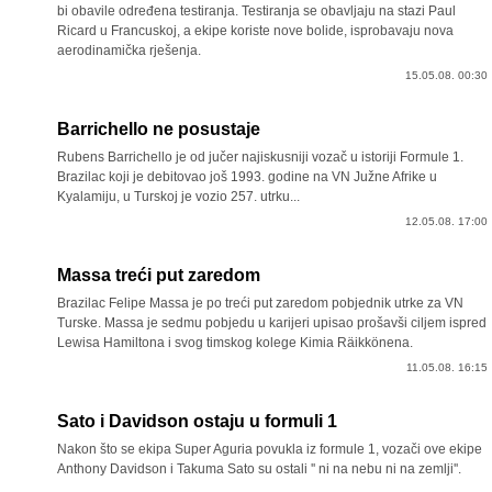
bi obavile određena testiranja. Testiranja se obavljaju na stazi Paul
Ricard u Francuskoj, a ekipe koriste nove bolide, isprobavaju nova
aerodinamička rješenja.
15.05.08. 00:30
Barrichello ne posustaje
Rubens Barrichello je od jučer najiskusniji vozač u istoriji Formule 1.
Brazilac koji je debitovao još 1993. godine na VN Južne Afrike u
Kyalamiju, u Turskoj je vozio 257. utrku...
12.05.08. 17:00
Massa treći put zaredom
Brazilac Felipe Massa je po treći put zaredom pobjednik utrke za VN
Turske. Massa je sedmu pobjedu u karijeri upisao prošavši ciljem ispred
Lewisa Hamiltona i svog timskog kolege Kimia Räikkönena.
11.05.08. 16:15
Sato i Davidson ostaju u formuli 1
Nakon što se ekipa Super Aguria povukla iz formule 1, vozači ove ekipe
Anthony Davidson i Takuma Sato su ostali '' ni na nebu ni na zemlji''.