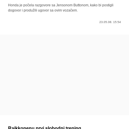
Honda je počela razgovore sa Jensonom Buttonom, kako bi postigli
dogovor i produžili ugovor sa ovim vozačem.
23.05.08. 15:54
Raikkonenu prvi slobodni trening