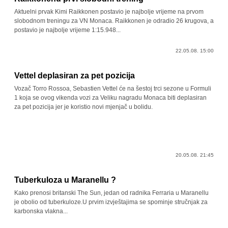
Aktuelni prvak Kimi Raikkonen postavio je najbolje vrijeme na prvom
slobodnom treningu za VN Monaca. Raikkonen je odradio 26 krugova, a
postavio je najbolje vrijeme 1:15.948...
22.05.08. 15:00
Vettel deplasiran za pet pozicija
Vozač Torro Rossoa, Sebastien Vettel će na šestoj trci sezone u Formuli
1 koja se ovog vikenda vozi za Veliku nagradu Monaca biti deplasiran
za pet pozicija jer je koristio novi mjenjač u bolidu.
20.05.08. 21:45
Tuberkuloza u Maranellu ?
Kako prenosi britanski The Sun, jedan od radnika Ferraria u Maranellu
je obolio od tuberkuloze.U prvim izvještajima se spominje stručnjak za
karbonska vlakna...