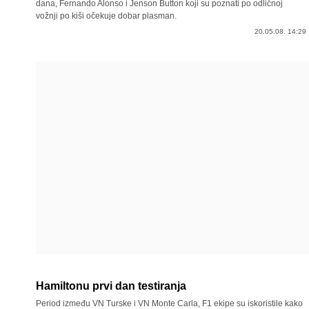
dana, Fernando Alonso i Jenson Button koji su poznati po odličnoj
vožnji po kiši očekuje dobar plasman.
20.05.08. 14:29
Hamiltonu prvi dan testiranja
Period između VN Turske i VN Monte Carla, F1 ekipe su iskoristile kako