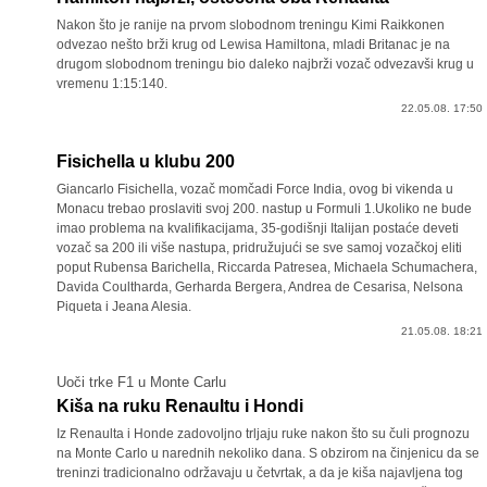
Nakon što je ranije na prvom slobodnom treningu Kimi Raikkonen
odvezao nešto brži krug od Lewisa Hamiltona, mladi Britanac je na
drugom slobodnom treningu bio daleko najbrži vozač odvezavši krug u
vremenu 1:15:140.
22.05.08. 17:50
Fisichella u klubu 200
Giancarlo Fisichella, vozač momčadi Force India, ovog bi vikenda u
Monacu trebao proslaviti svoj 200. nastup u Formuli 1.Ukoliko ne bude
imao problema na kvalifikacijama, 35-godišnji Italijan postaće deveti
vozač sa 200 ili više nastupa, pridružujući se sve samoj vozačkoj eliti
poput Rubensa Barichella, Riccarda Patresea, Michaela Schumachera,
Davida Coultharda, Gerharda Bergera, Andrea de Cesarisa, Nelsona
Piqueta i Jeana Alesia.
21.05.08. 18:21
Uoči trke F1 u Monte Carlu
Kiša na ruku Renaultu i Hondi
Iz Renaulta i Honde zadovoljno trljaju ruke nakon što su čuli prognozu
na Monte Carlo u narednih nekoliko dana. S obzirom na činjenicu da se
treninzi tradicionalno održavaju u četvrtak, a da je kiša najavljena tog