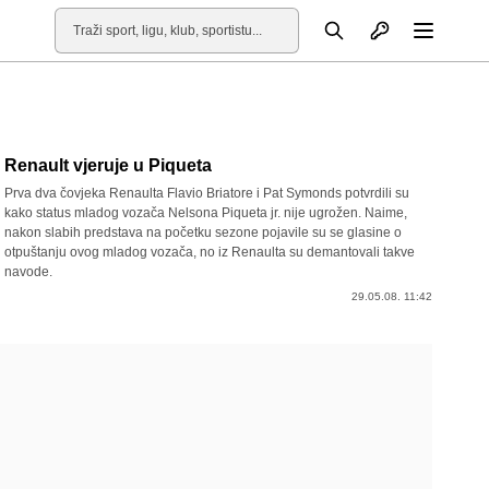
Otvori profil
Pretraga
Otvori
Renault vjeruje u Piqueta
Prva dva čovjeka Renaulta Flavio Briatore i Pat Symonds potvrdili su
kako status mladog vozača Nelsona Piqueta jr. nije ugrožen. Naime,
nakon slabih predstava na početku sezone pojavile su se glasine o
otpuštanju ovog mladog vozača, no iz Renaulta su demantovali takve
navode.
29.05.08. 11:42