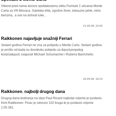
Vikend pred nama donosi spektakularnu utrku Formule 1 ulicama Monte
Carla za VN Monaca. Svjetska elita, zgodne žene, luksuzne jahte, miris
benzina, a sve na dohvat ruke...
21.05.08. 23:00
Raikkonen najavljuje snažniji Ferrari
Sedam godina Ferrari ne zna za pobjedu u Monte Carlu. Sedam godina
je prošlo od kada su dvostruku pobjedu za &quot;propetog
konjića&quot; osigurali Michael Schumacher i Rubens Barrichello.
20.05.08. 18:23
Raikkonen. najbolji drugog dana
Drugog dana testiranja na stazi Paul Ricard najbolje vrijeme je postavio
Kimi Raikkonen. Finac je odvozio 102 kruga te je postavio vrijeme
1:05.381.