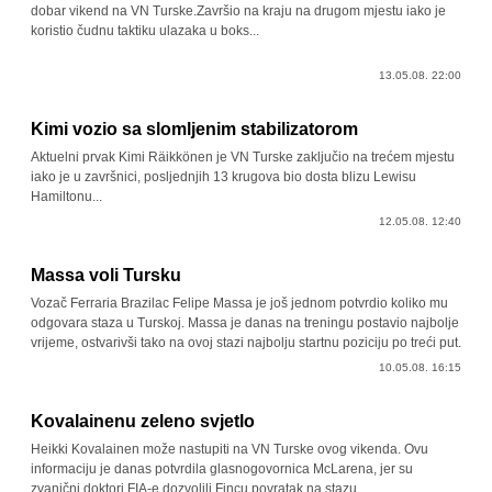
dobar vikend na VN Turske.Završio na kraju na drugom mjestu iako je
koristio čudnu taktiku ulazaka u boks...
13.05.08. 22:00
Kimi vozio sa slomljenim stabilizatorom
Aktuelni prvak Kimi Räikkönen je VN Turske zaključio na trećem mjestu
iako je u završnici, posljednjih 13 krugova bio dosta blizu Lewisu
Hamiltonu...
12.05.08. 12:40
Massa voli Tursku
Vozač Ferraria Brazilac Felipe Massa je još jednom potvrdio koliko mu
odgovara staza u Turskoj. Massa je danas na treningu postavio najbolje
vrijeme, ostvarivši tako na ovoj stazi najbolju startnu poziciju po treći put.
10.05.08. 16:15
Kovalainenu zeleno svjetlo
Heikki Kovalainen može nastupiti na VN Turske ovog vikenda. Ovu
informaciju je danas potvrdila glasnogovornica McLarena, jer su
zvanični doktori FIA-e dozvolili Fincu povratak na stazu...