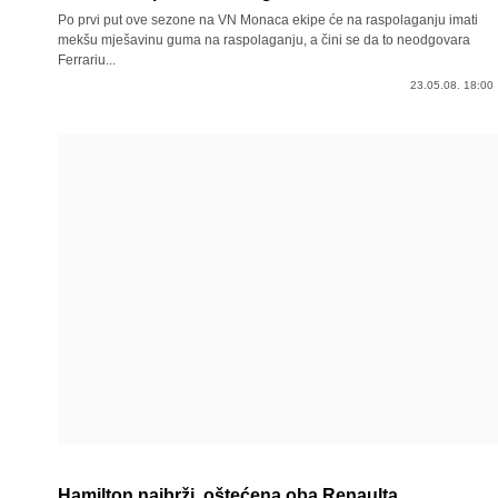
Po prvi put ove sezone na VN Monaca ekipe će na raspolaganju imati
mekšu mješavinu guma na raspolaganju, a čini se da to neodgovara
Ferrariu...
23.05.08. 18:00
Hamilton najbrži, oštećena oba Renaulta