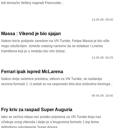
biti domaćin Velikoj nagradi Francuske...
13.05.08. 09:00
Massa : Vikend je bio sjajan
Nakon treće pobjede zaredom na VN Turske, Felipe Massa je bio više
nego oduševljen. Između ostalog naravno da se dotakao i Lewisa
Hamiltona koji je u nedelju bio vrlo dobar...
12.05.08. 00:25
Ferrari ipak ispred McLarena
Nakon dvije sedmice predaha, utrkom za VN Turske, se nastavlja
sezona formule 1. U petak su na rasporedu bila dva slobodna treninga...
09.05.08. 19:00
Fry kriv za raspad Super Auguria
Iako se većina ekipa već polako priprema za VN Turske koja nas
očekuje ovog vikenda i dalje je u krugovima formule 1 top tema
definitivno odustajanje Super Aguria...