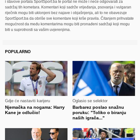
i stavove portala SportSport.ba te portal ne može i neće odgovarati za
sadržaj tih kometara. Komentari koji sadrže vrijeđanja, psovanja i vulgaran
riječnik mogu biti uklonjeni bez najave i objašnjenja, ali to ne obavezuje
SportSport.ba da obriše sve komentare koji krše pravila. Čitanjem prihvatate
mogućnost da među komentarima mogu biti pronađeni sadržaji koji mogu
biti u suprotnosti sa vašim uvjerenjima.
POPULARNO
Gdje će nastaviti karijeru
Oglasio se selektor
Njemačka na nogama: Harry
Barbarez poslao snažnu
Kane je odlučio!
poruku: "Toliko o biranju
naših igrača..."