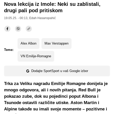
Nova lekcija iz Imole: Neki su zablistali,
drugi pali pod pritiskom
19.05.25. - 00:13,
Edah Hasanspahić
Alex Albon
Max Verstappen
Teme:
VN Emilije-Romagne
Dodajte SportSport u vaš Google izbor
Trka za Veliku nagradu Emilije Romagne donijela je
mnogo odgovora, ali i novih pitanja. Red Bull je
pokazao zube, dok su pojedinci poput Albona i
Tsunode ostavili različite utiske. Aston Martin i
Alpine takođe su imali svoje momente – pozitivne i