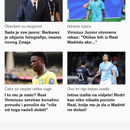
Obavljeni su razgovori
Iskrena izjava
Sada je sve jasno: Barbarez
Vinicius Junior otvoreno
je objavio fotografiju, imamo
rekao: "Otišao bih iz Real
novog Zmaja
Madrida ako..."
Čeka se rasplet velike sage
Ovo im nije trebao uraditi
I to mu je malo? Real
Istina izašla na vidjelo! Rodri
Viniciusu servirao konačnu
kao niko nikada ponizio
ponudu i poručio da "više
Real, bolje mu je da u Madrid
od toga nećeš dobiti"
ne dolazi!