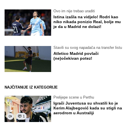
Ovo im nije trebao uraditi
Istina izašla na vidjelo! Rodri kao
niko nikada ponizio Real, bolje mu
je da u Madrid ne dolazi!
Stavili su svog napadača na transfer listu
Atletico Madrid povlači
(ne)očekivan potez!
NAJČITANIJE IZ KATEGORIJE
Prelijepe scene u Perthu
Igrači Juventusa su shvatili ko je
Kerim Alajbegović kada su stigli na
aerodrom u Australiji
1