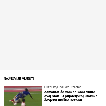
NAJNOVIJE VIJESTI
Prizor koji ledi krv u žilama
Zamantat će vam se kada vidite
ovaj start: U prijateljskoj utakmici
čovjeku uništio sezonu