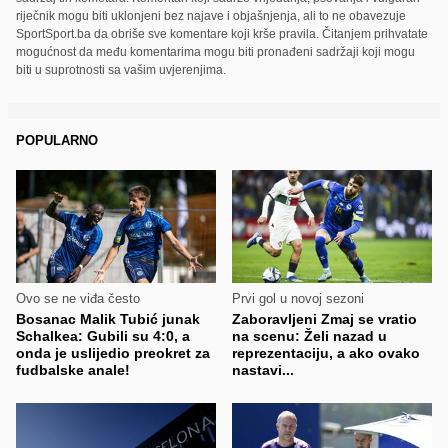
riječnik mogu biti uklonjeni bez najave i objašnjenja, ali to ne obavezuje
SportSport.ba da obriše sve komentare koji krše pravila. Čitanjem prihvatate
mogućnost da među komentarima mogu biti pronađeni sadržaji koji mogu
biti u suprotnosti sa vašim uvjerenjima.
POPULARNO
Ovo se ne viđa često
Prvi gol u novoj sezoni
Bosanac Malik Tubić junak
Zaboravljeni Zmaj se vratio
Schalkea: Gubili su 4:0, a
na scenu: Želi nazad u
onda je uslijedio preokret za
reprezentaciju, a ako ovako
fudbalske anale!
nastavi...