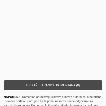
PRIKAŽI STRANICU KOMENTARA (0)
NAPOMENA:
Komentari odražavaju stavove njihovih autora/ica, a ne nužno
i stavove portala SportSport.ba te portal ne može i neće odgovarati za
sadržaj tih kometara. Komentari koji sadrže vrijeđanja, psovanja i vulgaran