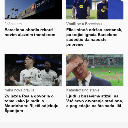
Jačaju tim
Vratili se u Barcelonu
Barcelona oborila rekord
Flick sinoć održao sastanak,
novim ulaznim transferom
pa trojici igrača Barcelone
saopštio da napuste
pripreme
Neka nova pravila
Katastrofalno stanje
Zvijezda Reala govorila o
Ljudi u busevima stizali na
tome kako je raditi s
Vučićevo otvorenje stadiona,
Mourinhom: Riječi odjekuju
a pogledajte na šta sada liči
Španijom