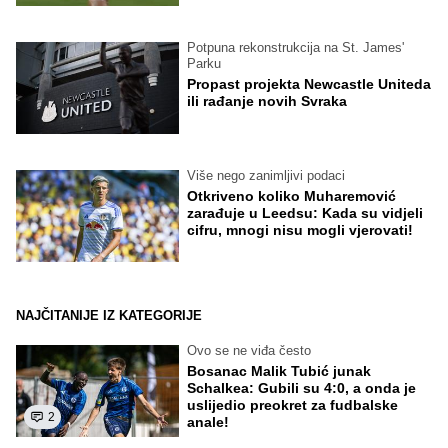
Potpuna rekonstrukcija na St. James'
Parku
Propast projekta Newcastle Uniteda
ili rađanje novih Svraka
Više nego zanimljivi podaci
Otkriveno koliko Muharemović
zarađuje u Leedsu: Kada su vidjeli
cifru, mnogi nisu mogli vjerovati!
NAJČITANIJE IZ KATEGORIJE
Ovo se ne viđa često
Bosanac Malik Tubić junak
Schalkea: Gubili su 4:0, a onda je
uslijedio preokret za fudbalske
2
anale!