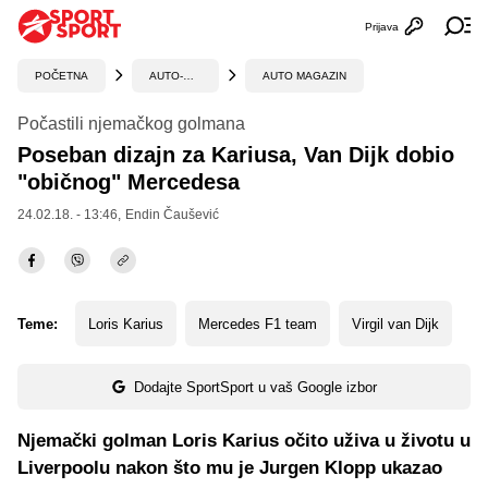
Prijava
Otvori profi
Ot
POČETNA
AUTO-MOTO
AUTO MAGAZIN
Počastili njemačkog golmana
Poseban dizajn za Kariusa, Van Dijk dobio
"običnog" Mercedesa
24.02.18. - 13:46,
Endin Čaušević
Teme:
Loris Karius
Mercedes F1 team
Virgil van Dijk
Dodajte SportSport u vaš Google izbor
Njemački golman Loris Karius očito uživa u životu u
Liverpoolu nakon što mu je Jurgen Klopp ukazao