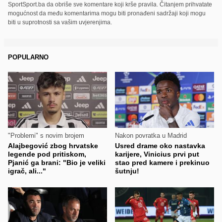
SportSport.ba da obriše sve komentare koji krše pravila. Čitanjem prihvatate
mogućnost da među komentarima mogu biti pronađeni sadržaji koji mogu
biti u suprotnosti sa vašim uvjerenjima.
POPULARNO
"Problemi" s novim brojem
Nakon povratka u Madrid
Alajbegović zbog hrvatske
Usred drame oko nastavka
legende pod pritiskom,
karijere, Vinicius prvi put
Pjanić ga brani: "Bio je veliki
stao pred kamere i prekinuo
igrač, ali..."
šutnju!