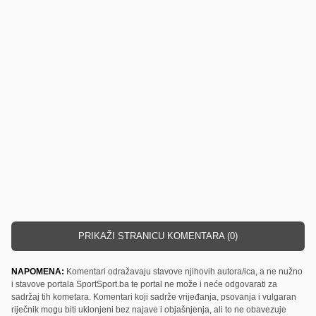
PRIKAŽI STRANICU KOMENTARA (0)
NAPOMENA:
Komentari odražavaju stavove njihovih autora/ica, a ne nužno
i stavove portala SportSport.ba te portal ne može i neće odgovarati za
sadržaj tih kometara. Komentari koji sadrže vrijeđanja, psovanja i vulgaran
riječnik mogu biti uklonjeni bez najave i objašnjenja, ali to ne obavezuje