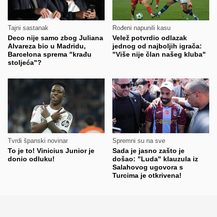
Tajni sastanak
Rođeni napunili kasu
Deco nije samo zbog Juliana
Velež potvrdio odlazak
Alvareza bio u Madridu,
jednog od najboljih igrača:
Barcelona sprema "krađu
"Više nije član našeg kluba"
stoljeća"?
Tvrdi španski novinar
Spremni su na sve
To je to! Vinicius Junior je
Sada je jasno zašto je
donio odluku!
došao: "Luda" klauzula iz
Salahovog ugovora s
Turcima je otkrivena!