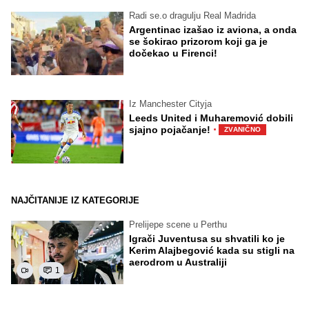
Radi se.o dragulju Real Madrida
Argentinac izašao iz aviona, a onda
se šokirao prizorom koji ga je
dočekao u Firenci!
Iz Manchester Cityja
Leeds United i Muharemović dobili
·
sjajno pojačanje!
ZVANIČNO
NAJČITANIJE IZ KATEGORIJE
Prelijepe scene u Perthu
Igrači Juventusa su shvatili ko je
Kerim Alajbegović kada su stigli na
aerodrom u Australiji
1