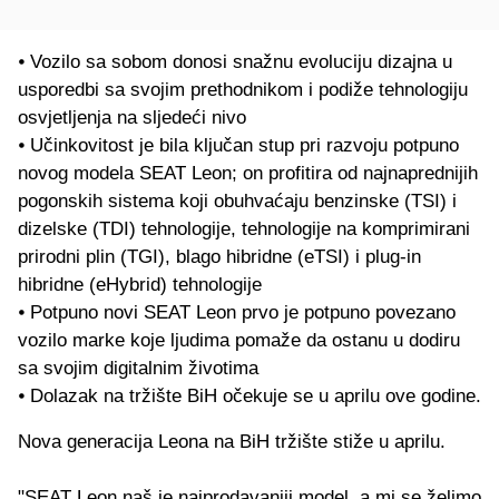
⦁ Vozilo sa sobom donosi snažnu evoluciju dizajna u
usporedbi sa svojim prethodnikom i podiže tehnologiju
osvjetljenja na sljedeći nivo
⦁ Učinkovitost je bila ključan stup pri razvoju potpuno
novog modela SEAT Leon; on profitira od najnaprednijih
pogonskih sistema koji obuhvaćaju benzinske (TSI) i
dizelske (TDI) tehnologije, tehnologije na komprimirani
prirodni plin (TGI), blago hibridne (eTSI) i plug-in
hibridne (eHybrid) tehnologije
⦁ Potpuno novi SEAT Leon prvo je potpuno povezano
vozilo marke koje ljudima pomaže da ostanu u dodiru
sa svojim digitalnim životima
⦁ Dolazak na tržište BiH očekuje se u aprilu ove godine.
Nova generacija Leona na BiH tržište stiže u aprilu.
"SEAT Leon naš je najprodavaniji model, a mi se želimo