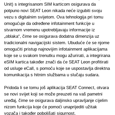
Unit) s integrisanom SIM karticom osigurava da
potpuno novi SEAT Leon nikada neće izgubiti svoju
vezu s digitalnim svijetom. Ova tehnologija pri tomu
omogućuje da određene infotainment funkcije u
stvarnom vremenu upotrebljavaju informacije iz
„oblaka“, čime se osigurava dodatna dimenzija uz
tradicionalni navigacijski sistem. Ubuduće će se njome
omogućiti pristup najnovijim infotainment aplikacijama
koje se u svakom trenutku mogu ažurirati, a integrirana
eSIM kartica također znači da će SEAT Leon profitirati
od usluge eCall, s pomoću koje se uspostavlja direktna
komunikacija s hitnim službama u slučaju sudara.
Pridoda li se tomu još aplikacija SEAT Connect, otvara
se novi svijet koji se može preuzeti na vaš pametni
uređaj, čime se osigurava daljinsko upravljanje cijelim
nizom funkcija koje će pomoći unaprijediti užitak
vozača i također poboljšati sigurnost.