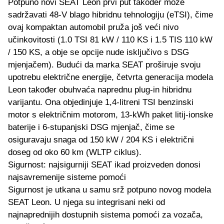
Potpuno novi SEAT Leon prvi put također može
sadržavati 48-V blago hibridnu tehnologiju (eTSI), čime
ovaj kompaktan automobil pruža još veći nivo
učinkovitosti (1.0 TSI 81 kW / 110 KS i 1.5 TIS 110 kW
/ 150 KS, a obje se opcije nude isključivo s DSG
mjenjačem). Budući da marka SEAT proširuje svoju
upotrebu električne energije, četvrta generacija modela
Leon također obuhvaća naprednu plug-in hibridnu
varijantu. Ona objedinjuje 1,4-litreni TSI benzinski
motor s električnim motorom, 13-kWh paket litij-ionske
baterije i 6-stupanjski DSG mjenjač, čime se
osiguravaju snaga od 150 kW / 204 KS i električni
doseg od oko 60 km (WLTP ciklus).
Sigurnost: najsigurniji SEAT ikad proizveden donosi
najsavremenije sisteme pomoći
Sigurnost je utkana u samu srž potpuno novog modela
SEAT Leon. U njega su integrisani neki od
najnaprednijih dostupnih sistema pomoći za vozača,