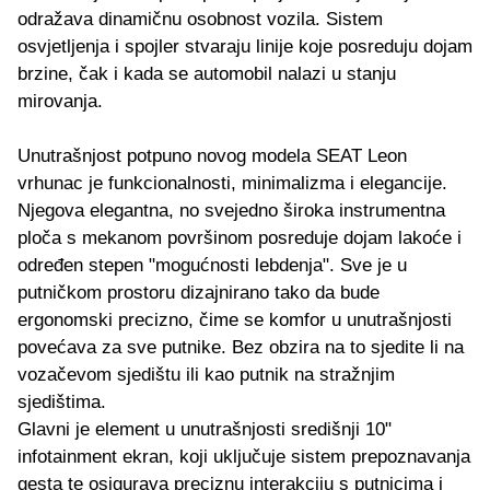
odražava dinamičnu osobnost vozila. Sistem
osvjetljenja i spojler stvaraju linije koje posreduju dojam
brzine, čak i kada se automobil nalazi u stanju
mirovanja.
Unutrašnjost potpuno novog modela SEAT Leon
vrhunac je funkcionalnosti, minimalizma i elegancije.
Njegova elegantna, no svejedno široka instrumentna
ploča s mekanom površinom posreduje dojam lakoće i
određen stepen "mogućnosti lebdenja". Sve je u
putničkom prostoru dizajnirano tako da bude
ergonomski precizno, čime se komfor u unutrašnjosti
povećava za sve putnike. Bez obzira na to sjedite li na
vozačevom sjedištu ili kao putnik na stražnjim
sjedištima.
Glavni je element u unutrašnjosti središnji 10"
infotainment ekran, koji uključuje sistem prepoznavanja
gesta te osigurava preciznu interakciju s putnicima i