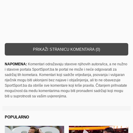
PRIKAŽI STRANICU KOMENTARA (0)
NAPOMENA:
Komentari odražavaju stavove njihovih autora/ica, a ne nužno
i stavove portala SportSport.ba te portal ne može i neće odgovarati za
sadržaj tih kometara. Komentari koji sadrže vrijeđanja, psovanja i vulgaran
riječnik mogu biti uklonjeni bez najave i objašnjenja, ali to ne obavezuje
SportSport.ba da obriše sve komentare koji krše pravila. Čitanjem prihvatate
mogućnost da među komentarima mogu biti pronađeni sadržaji koji mogu
biti u suprotnosti sa vašim uvjerenjima.
POPULARNO