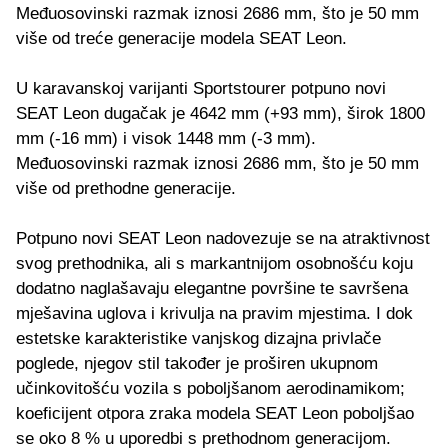
Međuosovinski razmak iznosi 2686 mm, što je 50 mm
više od treće generacije modela SEAT Leon.
U karavanskoj varijanti Sportstourer potpuno novi
SEAT Leon dugačak je 4642 mm (+93 mm), širok 1800
mm (-16 mm) i visok 1448 mm (-3 mm).
Međuosovinski razmak iznosi 2686 mm, što je 50 mm
više od prethodne generacije.
Potpuno novi SEAT Leon nadovezuje se na atraktivnost
svog prethodnika, ali s markantnijom osobnošću koju
dodatno naglašavaju elegantne površine te savršena
mješavina uglova i krivulja na pravim mjestima. I dok
estetske karakteristike vanjskog dizajna privlače
poglede, njegov stil također je proširen ukupnom
učinkovitošću vozila s poboljšanom aerodinamikom;
koeficijent otpora zraka modela SEAT Leon poboljšao
se oko 8 % u uporedbi s prethodnom generacijom.