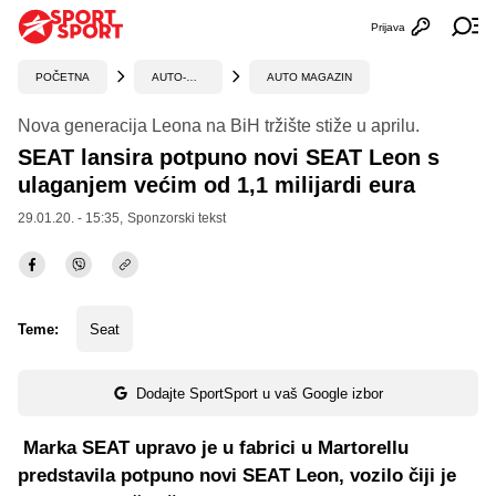
Prijava
Otvori profi
Ot
POČETNA
AUTO-MOTO
AUTO MAGAZIN
Nova generacija Leona na BiH tržište stiže u aprilu.
SEAT lansira potpuno novi SEAT Leon s
ulaganjem većim od 1,1 milijardi eura
29.01.20. - 15:35,
Sponzorski tekst
Teme:
Seat
Dodajte SportSport u vaš Google izbor
Marka SEAT upravo je u fabrici u Martorellu
predstavila potpuno novi SEAT Leon, vozilo čiji je