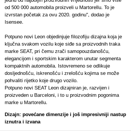
jednu od najboljih proizvodnih vrijednosti jer smo više
od 500 000 automobila proizveli u Martorellu. To je
izvrstan početak za ovu 2020. godinu", dodao je
Isensee.
Potpuno novi Leon objedinjuje filozofiju dizajna koja je
ključna svakom vozilu koje siđe sa proizvodnih traka
marke SEAT, pri čemu zrači samopouzdanošću,
elegancijom i sportskim karakterom unutar segmenta
kompaktnih automobila. Istovremeno se odlikuje
dosljednošću, iskrenošću i zrelošću kojima se može
pohvaliti rijetko koje drugo vozilo.
Potpuno novi SEAT Leon dizajniran je, razvijen i
proizveden u Barceloni, i to u proizvodnim pogonima
marke u Martorellu.
Dizajn: povećane dimenzije i još impresivniji nastup
iznutra i izvana