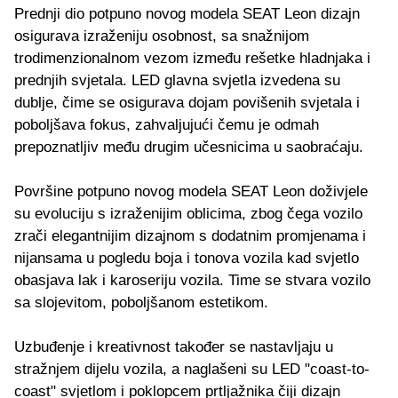
Prednji dio potpuno novog modela SEAT Leon dizajn
osigurava izraženiju osobnost, sa snažnijom
trodimenzionalnom vezom između rešetke hladnjaka i
prednjih svjetala. LED glavna svjetla izvedena su
dublje, čime se osigurava dojam povišenih svjetala i
poboljšava fokus, zahvaljujući čemu je odmah
prepoznatljiv među drugim učesnicima u saobraćaju.
Površine potpuno novog modela SEAT Leon doživjele
su evoluciju s izraženijim oblicima, zbog čega vozilo
zrači elegantnijim dizajnom s dodatnim promjenama i
nijansama u pogledu boja i tonova vozila kad svjetlo
obasjava lak i karoseriju vozila. Time se stvara vozilo
sa slojevitom, poboljšanom estetikom.
Uzbuđenje i kreativnost također se nastavljaju u
stražnjem dijelu vozila, a naglašeni su LED "coast-to-
coast" svjetlom i poklopcem prtljažnika čiji dizajn