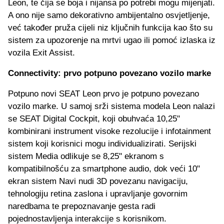
Leon, te čija se boja i nijansa po potrebi mogu mijenjati.
A ono nije samo dekorativno ambijentalno osvjetljenje,
već također pruža cijeli niz ključnih funkcija kao što su
sistem za upozorenje na mrtvi ugao ili pomoć izlaska iz
vozila Exit Assist.
Connectivity: prvo potpuno povezano vozilo marke
Potpuno novi SEAT Leon prvo je potpuno povezano
vozilo marke. U samoj srži sistema modela Leon nalazi
se SEAT Digital Cockpit, koji obuhvaća 10,25"
kombinirani instrument visoke rezolucije i infotainment
sistem koji korisnici mogu individualizirati. Serijski
sistem Media odlikuje se 8,25" ekranom s
kompatibilnošću za smartphone audio, dok veći 10"
ekran sistem Navi nudi 3D povezanu navigaciju,
tehnologiju retina zaslona i upravljanje govornim
naredbama te prepoznavanje gesta radi
pojednostavljenja interakcije s korisnikom.