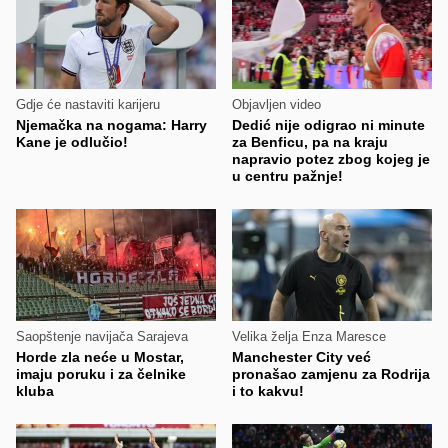
Gdje će nastaviti karijeru
Objavljen video
Njemačka na nogama: Harry
Dedić nije odigrao ni minute
Kane je odlučio!
za Benficu, pa na kraju
napravio potez zbog kojeg je
u centru pažnje!
Saopštenje navijača Sarajeva
Velika želja Enza Maresce
Horde zla neće u Mostar,
Manchester City već
imaju poruku i za čelnike
pronašao zamjenu za Rodrija
kluba
i to kakvu!