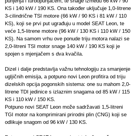
punjenja i turbopunjačem, te snage između 66 kW / 90
KS i 140 kW / 190 KS. Ona također uključuje 1,0-litrene
3-cilindrične TSI motore (66 kW / 90 KS i 81 kW / 110
KS), koji se prvi put ugrađuju u model SEAT Leon, te
veće 1,5-litrene motore (96 kW / 130 KS i 110 kW / 150
KS). Na samom vrhu ove ponude triju motora nalazi se
2,0-litreni TSI motor snage 140 kW / 190 KS koji je
spojen s mjenjačem s dva kvačila.
Dizel i dalje predstavlja važnu tehnologiju za smanjenje
ugljičnih emisija, a potpuno novi Leon profitira od triju
dizelskih opcija pogonskih sistema: one su mahom 2,0-
litrene TDI jedinice s izlaznim snagama od 85 kW / 115
KS i 110 kW / 150 KS.
Potpuno novi SEAT Leon može sadržavati 1,5-litreni
TGI motor na komprimirani prirodni plin (CNG) koji se
odlikuje snagom od 96 kW / 130 KS.