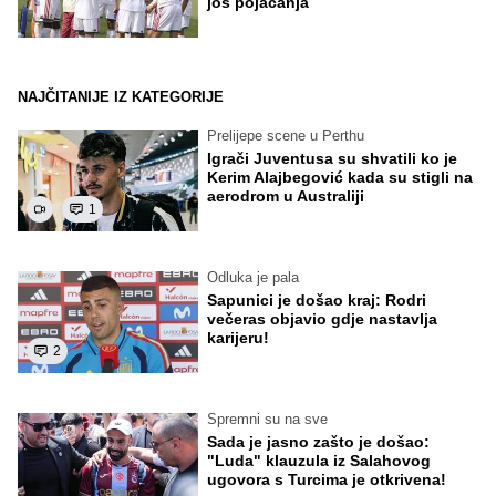
još pojačanja
NAJČITANIJE IZ KATEGORIJE
Prelijepe scene u Perthu
Igrači Juventusa su shvatili ko je
Kerim Alajbegović kada su stigli na
aerodrom u Australiji
1
Odluka je pala
Sapunici je došao kraj: Rodri
večeras objavio gdje nastavlja
karijeru!
2
Spremni su na sve
Sada je jasno zašto je došao:
"Luda" klauzula iz Salahovog
ugovora s Turcima je otkrivena!