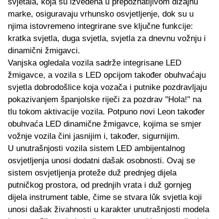
svjetala, koja su izvedena u prepoznatljivom dizajnu
marke, osiguravaju vrhunsko osvjetljenje, dok su u
njima istovremeno integrirane sve ključne funkcije:
kratka svjetla, duga svjetla, svjetla za dnevnu vožnju i
dinamični žmigavci.
Vanjska ogledala vozila sadrže integrisane LED
žmigavce, a vozila s LED opcijom također obuhvaćaju
svjetla dobrodošlice koja vozača i putnike pozdravljaju
pokazivanjem španjolske riječi za pozdrav "Hola!" na
tlu tokom aktivacije vozila. Potpuno novi Leon također
obuhvaća LED dinamične žmigavce, kojima se smjer
vožnje vozila čini jasnijim i, također, sigurnijim.
U unutrašnjosti vozila sistem LED ambijentalnog
osvjetljenja unosi dodatni dašak osobnosti. Ovaj se
sistem osvjetljenja proteže duž prednjeg dijela
putničkog prostora, od prednjih vrata i duž gornjeg
dijela instrument table, čime se stvara lûk svjetla koji
unosi dašak živahnosti u karakter unutrašnjosti modela