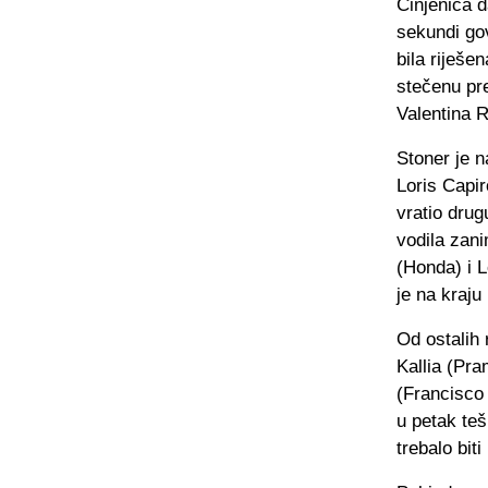
Činjenica d
sekundi gov
bila riješe
stečenu pre
Valentina 
Stoner je n
Loris Capir
vratio drug
vodila zani
(Honda) i L
je na kraju
Od ostalih
Kallia (Pra
(Francisco 
u petak teš
trebalo bit