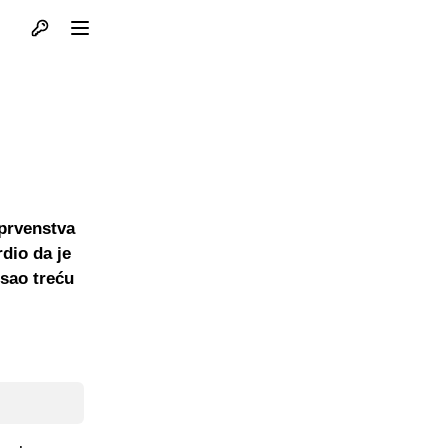
Otvori profil
Otvori meni
 prvenstva
dio da je
isao treću