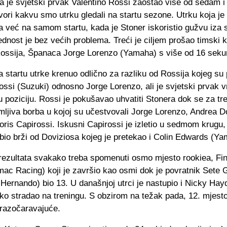
a je svjetski prvak Valentino Rossi zaostao više od sedam i
ori kakvu smo utrku gledali na startu sezone. Utrku koja je 
na već na samom startu, kada je Stoner iskoristio gužvu iza s
dnost je bez većih problema. Treći je ciljem prošao timski 
Rossija, Španaca Jorge Lorenzo (Yamaha) s više od 16 sek
a startu utrke krenuo odlično za razliku od Rossija kojeg su 
ossi (Suzuki) odnosno Jorge Lorenzo, ali je svjetski prvak v
u poziciju. Rossi je pokušavao uhvatiti Stonera dok se za tr
mljiva borba u kojoj su učestvovali Jorge Lorenzo, Andrea D
oris Capirossi. Iskusni Capirossi je izletio u sedmom krugu
 bio brži od Doviziosa kojeg je pretekao i Colin Edwards (Y
 rezultata svakako treba spomenuti osmo mjesto rookiea, Fi
mac Racing) koji je završio kao osmi dok je povratnik Sete 
Hernando) bio 13. U današnjoj utrci je nastupio i Nicky Hayd
ko stradao na treningu. S obzirom na težak pada, 12. mjesto
i razočaravajuće.