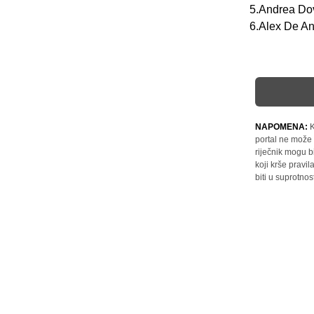
5.Andrea Dov
6.Alex De An
NAPOMENA:
K
portal ne može 
riječnik mogu b
koji krše pravi
biti u suprotnos