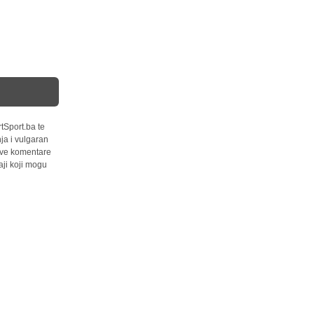
tSport.ba te
ja i vulgaran
 sve komentare
ji koji mogu