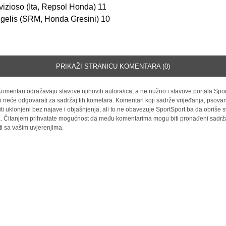
izioso (Ita, Repsol Honda) 11
gelis (SRM, Honda Gresini) 10
PRIKAŽI STRANICU KOMENTARA (0)
omentari odražavaju stavove njihovih autora/ica, a ne nužno i stavove portala Spor
i neće odgovarati za sadržaj tih kometara. Komentari koji sadrže vrijeđanja, psovan
iti uklonjeni bez najave i objašnjenja, ali to ne obavezuje SportSport.ba da obriše
la. Čitanjem prihvatate mogućnost da među komentarima mogu biti pronađeni sadrža
ti sa vašim uvjerenjima.