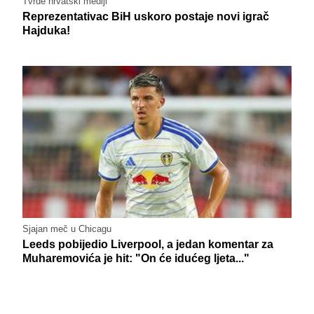
Tvrde hrvatski mediji
Reprezentativac BiH uskoro postaje novi igrač
Hajduka!
Sjajan meč u Chicagu
Leeds pobijedio Liverpool, a jedan komentar za
Muharemovića je hit: "On će idućeg ljeta..."