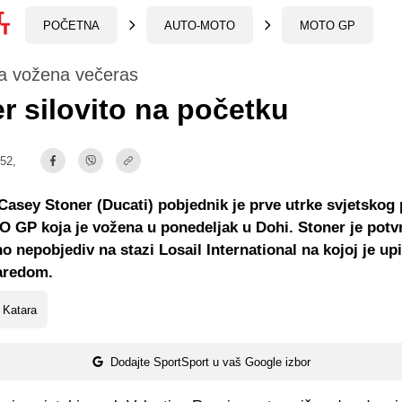
POČETNA
AUTO-MOTO
MOTO GP
a vožena večeras
r silovito na početku
:52,
Casey Stoner (Ducati) pobjednik je prve utrke svjetskog
 GP koja je vožena u ponedeljak u Dohi. Stoner je potvr
o nepobjediv na stazi Losail International na kojoj je up
aredom.
 Katara
Dodajte SportSport u vaš Google izbor