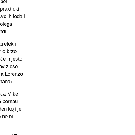
 pol
praktički
vojih leđa i
kolega
undi.
pretekli
rlo brzo
eće mjesto
ovizioso
, a Lorenzo
amaha).
nca Mike
Gibernau
en koji je
 ne bi