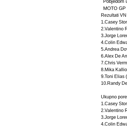
Pobjedom u 
MOTO GP kl
Rezultati VN
1.Casey Ston
2.Valentino 
3.Jorge Lore
4.Colin Edw
5.Andrea Dov
6.Alex De An
7.Chris Verm
8.Mika Kalli
9.Toni Elias
10.Randy De
Ukupno pore
1.Casey Ston
2.Valentino R
3.Jorge Lore
4.Colin Edw