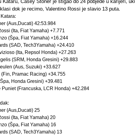
Kataru, Casey Stoner je stigao do 24 pobjede u karijeri, u
asi dok je recimo, Valentino Rossi je slavio 13 puta.
 Katara:
er (Aus,Ducati) 42:53.984
Rossi (Ita, Fiat Yamaha) +7.771
nzo (Špa, Fiat Yamaha) +16.244
ards (SAD, Tech3Yamaha) +24.410
izioso (Ita, Repsol Honda) +27.263
gelis (SRM, Honda Gresini) +29.883
eulen (Aus, Suzuki) +33.627
o (Fin, Pramac Racing) +34.755
 (Špa, Honda Gresini) +39.481
 Puniet (Francuska, LCR Honda) +42.284
dak:
er (Aus,Ducati) 25
ossi (Ita, Fiat Yamaha) 20
nzo (Špa, Fiat Yamaha) 16
ards (SAD, Tech3Yamaha) 13