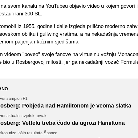
 na svom kanalu na YouTubeu objavio video u kojem govori i
staurirani 300 SL.
tomobil iz 1955. godine i dalje izgleda prilično moderno zahva
ovskom obliku i gullwing vratima, a na nekadašnja vremen
emom paljenja i kožnim sjedištima.
im videom "poveo" svoje fanove na virtuelnu vožnju Monacom.
e bio u Rosbergovoj milosti, jer ga nekadašnji vozač Formule
ANO
ivši šampion F1
osberg: Pobjeda nad Hamiltonom je veoma slatka
rdi aktualni svjetski prvak
osberg: Vettelu treba čudo da ugrozi Hamiltona
kon niza loših rezultata Španca