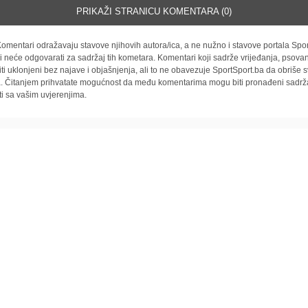
PRIKAŽI STRANICU KOMENTARA (0)
omentari odražavaju stavove njihovih autora/ica, a ne nužno i stavove portala Spor
i neće odgovarati za sadržaj tih kometara. Komentari koji sadrže vrijeđanja, psovan
iti uklonjeni bez najave i objašnjenja, ali to ne obavezuje SportSport.ba da obriše
la. Čitanjem prihvatate mogućnost da među komentarima mogu biti pronađeni sadrža
ti sa vašim uvjerenjima.