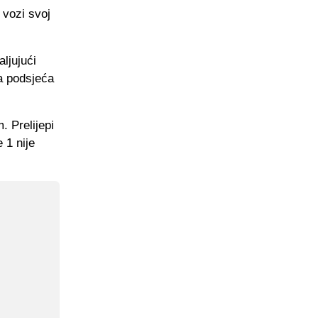
 vozi svoj
ljujući
a podsjeća
 Prelijepi
 1 nije