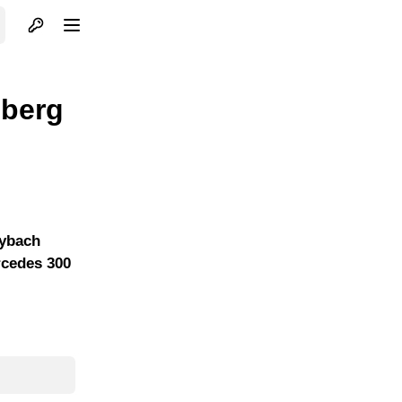
Otvori profil
Otvori meni
sberg
aybach
rcedes 300