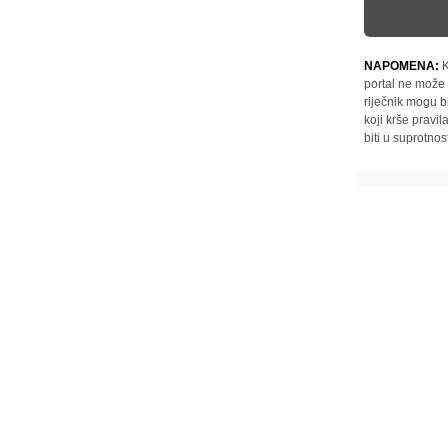
NAPOMENA:
K
portal ne može 
riječnik mogu b
koji krše pravi
biti u suprotnos