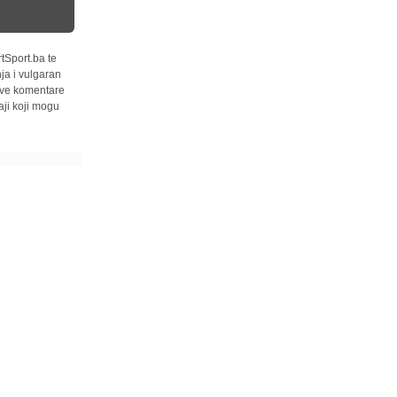
tSport.ba te
ja i vulgaran
 sve komentare
ji koji mogu