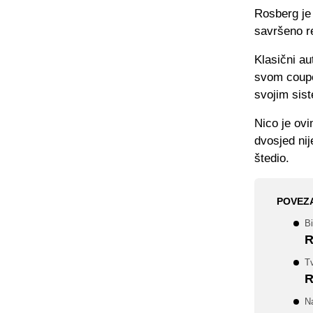
Rosberg je
savršeno re
Klasični au
svom coupe
svojim sist
Nico je ov
dvosjed nij
štedio.
POVEZ
B
R
Tv
R
Na