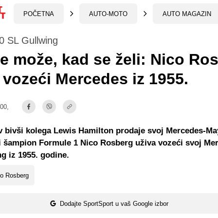
POČETNA
AUTO-MOTO
AUTO MAGAZIN
0 SL Gullwing
e može, kad se želi: Nico Ro
 vozeći Mercedes iz 1955.
:00,
v bivši kolega Lewis Hamilton prodaje svoj Mercedes-M
i šampion Formule 1 Nico Rosberg uživa vozeći svoj Me
g iz 1955. godine.
co Rosberg
Dodajte SportSport u vaš Google izbor