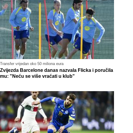
Transfer vrijedan oko 50 miliona eura
Zvijezda Barcelone danas nazvala Flicka i poručila
mu: "Neću se više vraćati u klub"