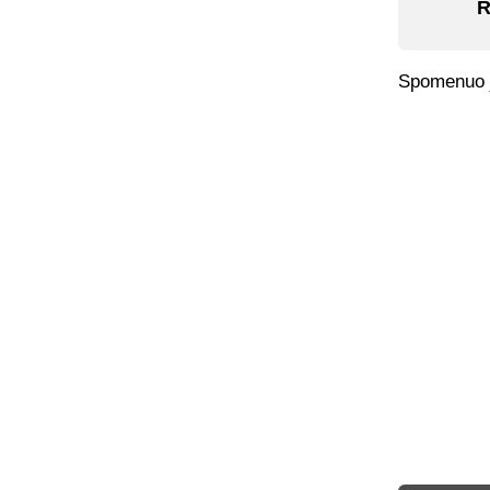
R
Spomenuo j