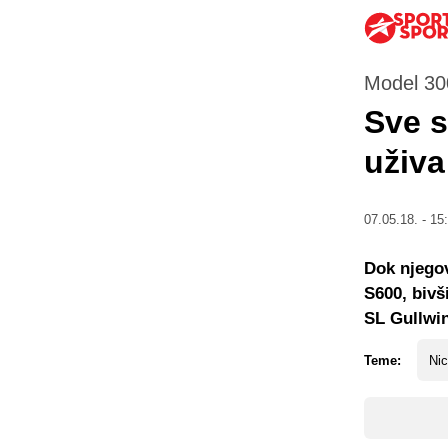
Model 30
Sve s
uživa
07.05.18. - 15
Dok njego
S600, bivš
SL Gullwin
Teme:
Ni