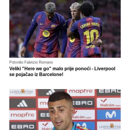
Potvrdio Fabrizio Romano
Veliki "Here we go" malo prije ponoći - Liverpool
se pojačao iz Barcelone!