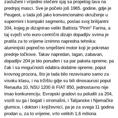
zasluženi i vrijedno stečeni sjaj sa propetog lava na
prednjoj masci. Sve je počelo još 1965. godine, gdje je
Peugeot, u tada još jako konvencionalno okruženje u
supermini i kompakt segmentu, poslao svoj brilijantni
204, kojeg je dizajnirao veliki Battista "Pinin" Farina, a
taj svježi vrlo euro-centrični dizajn dopadljiv svima je
pratila za to vrijeme iznimno napredna tehnika:
aluminijski poprečno smješteni motor koji je pokretao
prednje točkove. Takav napredan, lagan, zabavan,
dopadljiv 204 je bio ponuđen i sa par paketa opreme, pa
čak i sa mogućnosti odabira dodatne opreme, poput
krovnog prozora, što je tada bilo rezevisano samo za
visoku klasu, i na tržištu gdje su bili dinosaurusi poput
Renaulta 10, NSU 1200 ili FIAT 850, jednostavno nije
imao konkurenciju. Evropski gradovi su poludili za 204,
vozili su ga i bogati i siromašni, i Talijanske i Njemačke
glumice, i doktori i književnici, pa je za svega 11 godina
prodan u, za to vrijeme, vrlo velikih 1,6 miliona