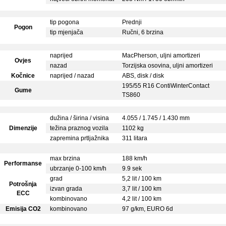
tip pogona
Prednji
Pogon
tip mjenjača
Ručni, 6 brzina
naprijed
MacPherson, uljni amortizeri
Ovjes
nazad
Torzijska osovina, uljni amortizeri
Kočnice
naprijed / nazad
ABS, disk / disk
195/55 R16 ContiWinterContact
Gume
TS860
dužina / širina / visina
4.055 / 1.745 / 1.430 mm
Dimenzije
težina praznog vozila
1102 kg
zapremina prtljažnika
311 litara
max brzina
188 km/h
Performanse
ubrzanje 0-100 km/h
9.9 sek
grad
5,2 lit / 100 km
Potrošnja
izvan grada
3,7 lit / 100 km
ECC
kombinovano
4,2 lit / 100 km
Emisija CO2
kombinovano
97 g/km, EURO 6d