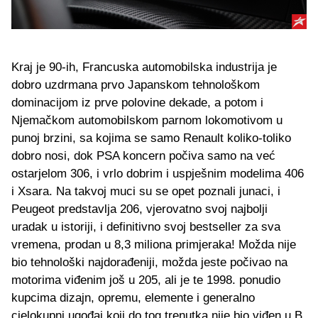
Kraj je 90-ih, Francuska automobilska industrija je
dobro uzdrmana prvo Japanskom tehnološkom
dominacijom iz prve polovine dekade, a potom i
Njemačkom automobilskom parnom lokomotivom u
punoj brzini, sa kojima se samo Renault koliko-toliko
dobro nosi, dok PSA koncern počiva samo na već
ostarjelom 306, i vrlo dobrim i uspješnim modelima 406
i Xsara. Na takvoj muci su se opet poznali junaci, i
Peugeot predstavlja 206, vjerovatno svoj najbolji
uradak u istoriji, i definitivno svoj bestseller za sva
vremena, prodan u 8,3 miliona primjeraka! Možda nije
bio tehnološki najdorađeniji, možda jeste počivao na
motorima viđenim još u 205, ali je te 1998. ponudio
kupcima dizajn, opremu, elemente i generalno
cjelokupni ugođaj koji do tog trenutka nije bio viđen u B