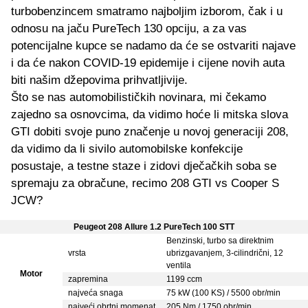
turbobenzincem smatramo najboljim izborom, čak i u
odnosu na jaču PureTech 130 opciju, a za vas
potencijalne kupce se nadamo da će se ostvariti najave
i da će nakon COVID-19 epidemije i cijene novih auta
biti našim džepovima prihvatljivije.
Što se nas automobilističkih novinara, mi čekamo
zajedno sa osnovcima, da vidimo hoće li mitska slova
GTI dobiti svoje puno značenje u novoj generaciji 208,
da vidimo da li sivilo automobilske konfekcije
posustaje, a testne staze i zidovi dječačkih soba se
spremaju za obračune, recimo 208 GTI vs Cooper S
JCW?
Peugeot 208 Allure 1.2 PureTech 100 STT
Benzinski, turbo sa direktnim
vrsta
ubrizgavanjem, 3-cilindrični, 12
ventila
Motor
zapremina
1199 ccm
najveća snaga
75 kW (100 KS) / 5500 obr/min
najveći obrtni momenat
205 Nm / 1750 obr/min