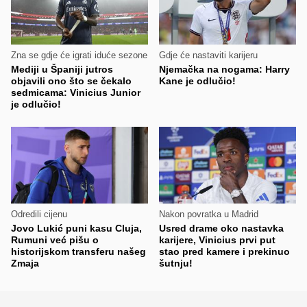
Zna se gdje će igrati iduće sezone
Gdje će nastaviti karijeru
Mediji u Španiji jutros
Njemačka na nogama: Harry
objavili ono što se čekalo
Kane je odlučio!
sedmicama: Vinicius Junior
je odlučio!
Odredili cijenu
Nakon povratka u Madrid
Jovo Lukić puni kasu Cluja,
Usred drame oko nastavka
Rumuni već pišu o
karijere, Vinicius prvi put
historijskom transferu našeg
stao pred kamere i prekinuo
Zmaja
šutnju!