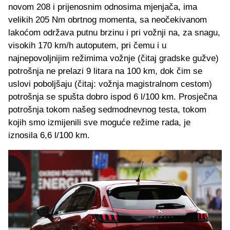
novom 208 i prijenosnim odnosima mjenjača, ima
velikih 205 Nm obrtnog momenta, sa neočekivanom
lakoćom održava putnu brzinu i pri vožnji na, za snagu,
visokih 170 km/h autoputem, pri čemu i u
najnepovoljnijim režimima vožnje (čitaj gradske gužve)
potrošnja ne prelazi 9 litara na 100 km, dok čim se
uslovi poboljšaju (čitaj: vožnja magistralnom cestom)
potrošnja se spušta dobro ispod 6 l/100 km. Prosječna
potrošnja tokom našeg sedmodnevnog testa, tokom
kojih smo izmijenili sve moguće režime rada, je
iznosila 6,6 l/100 km.