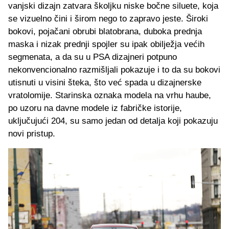
vanjski dizajn zatvara školjku niske bočne siluete, koja
se vizuelno čini i širom nego to zapravo jeste. Široki
bokovi, pojačani obrubi blatobrana, duboka prednja
maska i nizak prednji spojler su ipak obilježja većih
segmenata, a da su u PSA dizajneri potpuno
nekonvencionalno razmišljali pokazuje i to da su bokovi
utisnuti u visini šteka, što već spada u dizajnerske
vratolomije. Starinska oznaka modela na vrhu haube,
po uzoru na davne modele iz fabričke istorije,
uključujući 204, su samo jedan od detalja koji pokazuju
novi pristup.