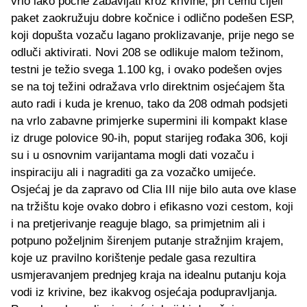
vrlo lako počne zabavljati kroz krivine, pri čemu cijeli
paket zaokružuju dobre kočnice i odlično podešen ESP,
koji dopušta vozaču lagano proklizavanje, prije nego se
odluči aktivirati. Novi 208 se odlikuje malom težinom,
testni je težio svega 1.100 kg, i ovako podešen ovjes
se na toj težini odražava vrlo direktnim osjećajem šta
auto radi i kuda je krenuo, tako da 208 odmah podsjeti
na vrlo zabavne primjerke supermini ili kompakt klase
iz druge polovice 90-ih, poput starijeg rođaka 306, koji
su i u osnovnim varijantama mogli dati vozaču i
inspiraciju ali i nagraditi ga za vozačko umijeće.
Osjećaj je da zapravo od Clia III nije bilo auta ove klase
na tržištu koje ovako dobro i efikasno vozi cestom, koji
i na pretjerivanje reaguje blago, sa primjetnim ali i
potpuno poželjnim širenjem putanje stražnjim krajem,
koje uz pravilno korištenje pedale gasa rezultira
usmjeravanjem prednjeg kraja na idealnu putanju koja
vodi iz krivine, bez ikakvog osjećaja podupravljanja.