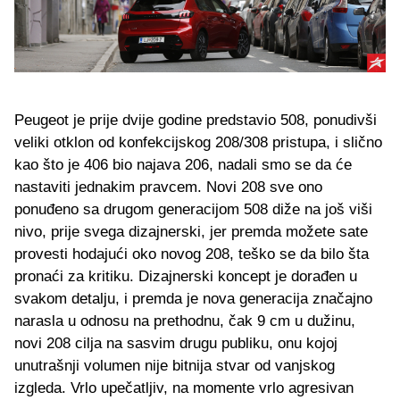
Peugeot je prije dvije godine predstavio 508, ponudivši
veliki otklon od konfekcijskog 208/308 pristupa, i slično
kao što je 406 bio najava 206, nadali smo se da će
nastaviti jednakim pravcem. Novi 208 sve ono
ponuđeno sa drugom generacijom 508 diže na još viši
nivo, prije svega dizajnerski, jer premda možete sate
provesti hodajući oko novog 208, teško se da bilo šta
pronaći za kritiku. Dizajnerski koncept je dorađen u
svakom detalju, i premda je nova generacija značajno
narasla u odnosu na prethodnu, čak 9 cm u dužinu,
novi 208 cilja na sasvim drugu publiku, onu kojoj
unutrašnji volumen nije bitnija stvar od vanjskog
izgleda. Vrlo upečatljiv, na momente vrlo agresivan