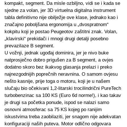
kompakt, segment. Da misle ozbiljno, vidi se i kada se
sjedne za volan, jer 3D virtuelna digitalna instrument
tabla definitivno nije obilježje ove klase, jednako kao i
značajno poboljšana ergonomija u „dvospratnom“
kokpitu koji je postao Peugeotov zaštitni znak. Volan,
„klavirski“ prekidači i mnogi drugi detalji posebno
prevazilaze B segment.
U vožnji, jednak ugođaj dominira, jer je nivo buke
natprosječno dobro prigušen za B segment, a ovjes
dodatno skoro bez ikakvog glasanja prelazi i preko
najnezgodnijih poprečnih neravnina. O samom ovjesu
nešto kasnije, prije toga o motoru, koji je u našem
slučaju bio očekivani 1,2-litarski trocilindrični PureTech
turbobenzinac sa 100 KS (Euro 6d norme!), i kao takav
je drugi sa početka ponude, ispod se nalazi samo
osnovni atmosferac sa 75 KS kojeg po ranijim
iskustvima treba zaobilaziti, jer snagom nije adekvatan
konfiguraciji naših puteva. Motor odlično odgovara