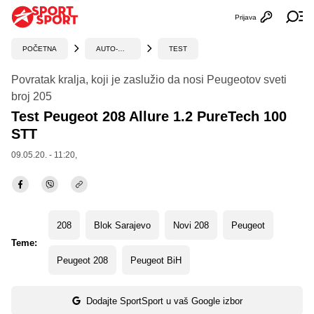
Prijava
Otvori profi
Ot
POČETNA
AUTO-MOTO
TEST
Povratak kralja, koji je zaslužio da nosi Peugeotov sveti
broj 205
Test Peugeot 208 Allure 1.2 PureTech 100
STT
09.05.20. - 11:20,
208
Blok Sarajevo
Novi 208
Peugeot
Teme:
Peugeot 208
Peugeot BiH
Dodajte SportSport u vaš Google izbor