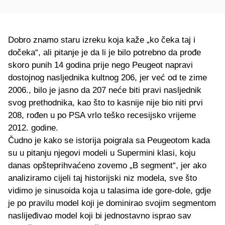
Dobro znamo staru izreku koja kaže „ko čeka taj i
dočeka“, ali pitanje je da li je bilo potrebno da prođe
skoro punih 14 godina prije nego Peugeot napravi
dostojnog nasljednika kultnog 206, jer već od te zime
2006., bilo je jasno da 207 neće biti pravi nasljednik
svog prethodnika, kao što to kasnije nije bio niti prvi
208, rođen u po PSA vrlo teško recesijsko vrijeme
2012. godine.
Čudno je kako se istorija poigrala sa Peugeotom kada
su u pitanju njegovi modeli u Supermini klasi, koju
danas opšteprihvaćeno zovemo „B segment“, jer ako
analiziramo cijeli taj historijski niz modela, sve što
vidimo je sinusoida koja u talasima ide gore-dole, gdje
je po pravilu model koji je dominirao svojim segmentom
naslijeđivao model koji bi jednostavno isprao sav