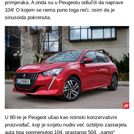
primjeraka. A onda su u Peugeotu odlučili da naprave
104! O kojem se nema puno toga reći, osim da je
sinusoida pokrenuta.
U 80-te je Peugeot ušao kao istinski konzervativni
proizvođač, koji je svijetu nudio već ozbiljno zastarjela
auta tipa spomenutog 104, prastarog 504, „samo“