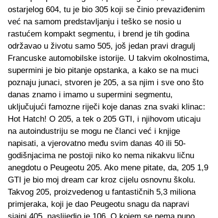
ostarjelog 604, tu je bio 305 koji se činio prevaziđenim
već na samom predstavljanju i teško se nosio u
rastućem kompakt segmentu, i brend je tih godina
održavao u životu samo 505, još jedan pravi dragulj
Francuske automobilske istorije. U takvim okolnostima,
supermini je bio pitanje opstanka, a kako se na muci
poznaju junaci, stvoren je 205, a sa njim i sve ono što
danas znamo i imamo u supermini segmentu,
uključujući famozne riječi koje danas zna svaki klinac:
Hot Hatch! O 205, a tek o 205 GTI, i njihovom uticaju
na autoindustriju se mogu ne članci već i knjige
napisati, a vjerovatno među svim danas 40 ili 50-
godišnjacima ne postoji niko ko nema nikakvu ličnu
anegdotu o Peugeotu 205. Ako mene pitate, da, 205 1,9
GTI je bio moj dream car kroz cijelu osnovnu školu.
Takvog 205, proizvedenog u fantastičnih 5,3 miliona
primjeraka, koji je dao Peugeotu snagu da napravi
sjajni 405, naslijedio je 106. O kojem se nema puno