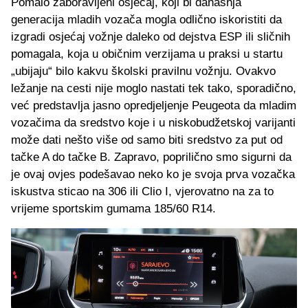
Pomalo zaboravljeni osjećaj, koji bi današnja
generacija mladih vozača mogla odlično iskoristiti da
izgradi osjećaj vožnje daleko od dejstva ESP ili sličnih
pomagala, koja u običnim verzijama u praksi u startu
„ubijaju“ bilo kakvu školski pravilnu vožnju. Ovakvo
ležanje na cesti nije moglo nastati tek tako, sporadično,
već predstavlja jasno opredjeljenje Peugeota da mladim
vozačima da sredstvo koje i u niskobudžetskoj varijanti
može dati nešto više od samo biti sredstvo za put od
tačke A do tačke B. Zapravo, poprilično smo sigurni da
je ovaj ovjes podešavao neko ko je svoja prva vozačka
iskustva sticao na 306 ili Clio I, vjerovatno na za to
vrijeme sportskim gumama 185/60 R14.