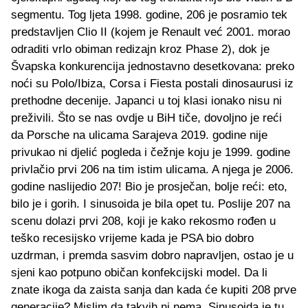
segmentu. Tog ljeta 1998. godine, 206 je posramio tek
predstavljen Clio II (kojem je Renault već 2001. morao
odraditi vrlo obiman redizajn kroz Phase 2), dok je
Švapska konkurencija jednostavno desetkovana: preko
noći su Polo/Ibiza, Corsa i Fiesta postali dinosaurusi iz
prethodne decenije. Japanci u toj klasi ionako nisu ni
preživili. Što se nas ovdje u BiH tiče, dovoljno je reći
da Porsche na ulicama Sarajeva 2019. godine nije
privukao ni djelić pogleda i čežnje koju je 1999. godine
privlačio prvi 206 na tim istim ulicama. A njega je 2006.
godine naslijedio 207! Bio je prosječan, bolje reći: eto,
bilo je i gorih. I sinusoida je bila opet tu. Poslije 207 na
scenu dolazi prvi 208, koji je kako rekosmo rođen u
teško recesijsko vrijeme kada je PSA bio dobro
uzdrman, i premda sasvim dobro napravljen, ostao je u
sjeni kao potpuno običan konfekcijski model. Da li
znate ikoga da zaista sanja dan kada će kupiti 208 prve
generacije? Mislim da takvih ni nema. Sinusoida je tu,