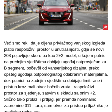
Već smo rekli da je cijenu privlačnog vanjskog izgleda
platio raspoloživi prostor u unutrašnjosti, gdje se novi
208 pojavljuje skoro pa kao 2+2 model, u kojem putnici
na prednjim sjedištima dobijaju ugođaj natprosječan za
B segment, počevši od vanserijskog dizajna, preko
opšteg ugođaja potpomognutog odabranim materijalima,
dok putnici na zadnjim sjedištima dobijaju limitirane i
pristup kroz mali otvor bočnih vrata i raspoloživi
prostor za sjedenje, sasvim u skladu sa onim +2.
Slično tako prolazi i prtljag, jer premda nominalno
zapremine 311 litara, sam otvor za pristup prtljažniku je
značajno reduciran.