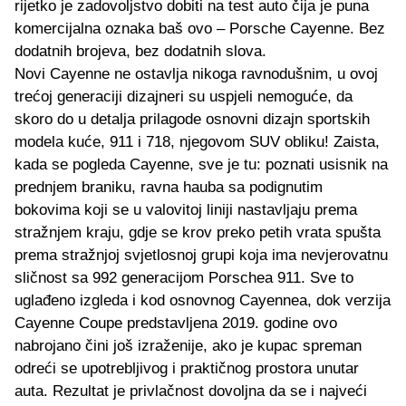
rijetko je zadovoljstvo dobiti na test auto čija je puna
komercijalna oznaka baš ovo – Porsche Cayenne. Bez
dodatnih brojeva, bez dodatnih slova.
Novi Cayenne ne ostavlja nikoga ravnodušnim, u ovoj
trećoj generaciji dizajneri su uspjeli nemoguće, da
skoro do u detalja prilagode osnovni dizajn sportskih
modela kuće, 911 i 718, njegovom SUV obliku! Zaista,
kada se pogleda Cayenne, sve je tu: poznati usisnik na
prednjem braniku, ravna hauba sa podignutim
bokovima koji se u valovitoj liniji nastavljaju prema
stražnjem kraju, gdje se krov preko petih vrata spušta
prema stražnjoj svjetlosnoj grupi koja ima nevjerovatnu
sličnost sa 992 generacijom Porschea 911. Sve to
uglađeno izgleda i kod osnovnog Cayennea, dok verzija
Cayenne Coupe predstavljena 2019. godine ovo
nabrojano čini još izraženije, ako je kupac spreman
odreći se upotrebljivog i praktičnog prostora unutar
auta. Rezultat je privlačnost dovoljna da se i najveći