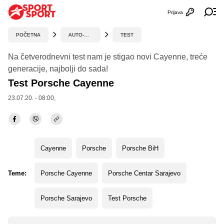
Prijava
Otvori profi
Ot
POČETNA
AUTO-MOTO
TEST
Na četverodnevni test nam je stigao novi Cayenne, treće
generacije, najbolji do sada!
Test Porsche Cayenne
23.07.20. - 08:00,
Cayenne
Porsche
Porsche BiH
Teme:
Porsche Cayenne
Porsche Centar Sarajevo
Porsche Sarajevo
Test Porsche