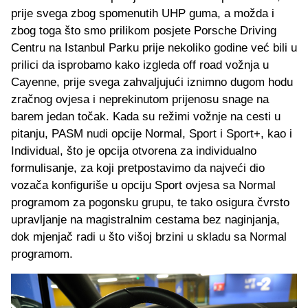
prije svega zbog spomenutih UHP guma, a možda i
zbog toga što smo prilikom posjete Porsche Driving
Centru na Istanbul Parku prije nekoliko godine već bili u
prilici da isprobamo kako izgleda off road vožnja u
Cayenne, prije svega zahvaljujući iznimno dugom hodu
zračnog ovjesa i neprekinutom prijenosu snage na
barem jedan točak. Kada su režimi vožnje na cesti u
pitanju, PASM nudi opcije Normal, Sport i Sport+, kao i
Individual, što je opcija otvorena za individualno
formulisanje, za koji pretpostavimo da najveći dio
vozača konfiguriše u opciju Sport ovjesa sa Normal
programom za pogonsku grupu, te tako osigura čvrsto
upravljanje na magistralnim cestama bez naginjanja,
dok mjenjač radi u što višoj brzini u skladu sa Normal
programom.