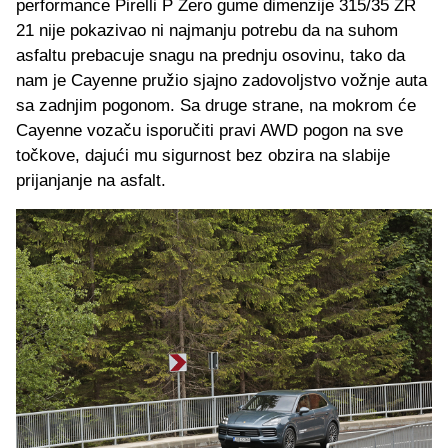
performance Pirelli P Zero gume dimenzije 315/35 ZR
21 nije pokazivao ni najmanju potrebu da na suhom
asfaltu prebacuje snagu na prednju osovinu, tako da
nam je Cayenne pružio sjajno zadovoljstvo vožnje auta
sa zadnjim pogonom. Sa druge strane, na mokrom će
Cayenne vozaču isporučiti pravi AWD pogon na sve
točkove, dajući mu sigurnost bez obzira na slabije
prijanjanje na asfalt.