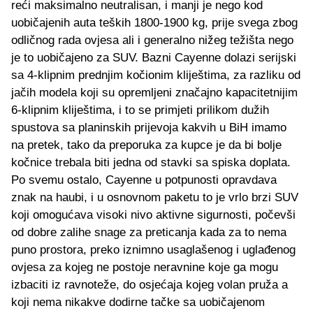
reći maksimalno neutralisan, i manji je nego kod
uobičajenih auta teških 1800-1900 kg, prije svega zbog
odličnog rada ovjesa ali i generalno nižeg težišta nego
je to uobičajeno za SUV. Bazni Cayenne dolazi serijski
sa 4-klipnim prednjim kočionim kliještima, za razliku od
jačih modela koji su opremljeni značajno kapacitetnijim
6-klipnim kliještima, i to se primjeti prilikom dužih
spustova sa planinskih prijevoja kakvih u BiH imamo
na pretek, tako da preporuka za kupce je da bi bolje
kočnice trebala biti jedna od stavki sa spiska doplata.
Po svemu ostalo, Cayenne u potpunosti opravdava
znak na haubi, i u osnovnom paketu to je vrlo brzi SUV
koji omogućava visoki nivo aktivne sigurnosti, počevši
od dobre zalihe snage za preticanja kada za to nema
puno prostora, preko iznimno usaglašenog i uglađenog
ovjesa za kojeg ne postoje neravnine koje ga mogu
izbaciti iz ravnoteže, do osjećaja kojeg volan pruža a
koji nema nikakve dodirne tačke sa uobičajenom