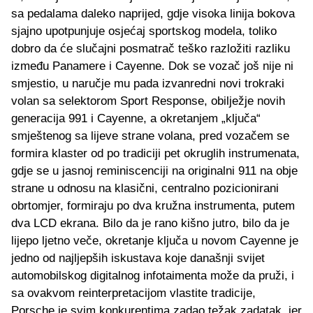
sa pedalama daleko naprijed, gdje visoka linija bokova
sjajno upotpunjuje osjećaj sportskog modela, toliko
dobro da će slučajni posmatrač teško razložiti razliku
između Panamere i Cayenne. Dok se vozač još nije ni
smjestio, u naručje mu pada izvanredni novi trokraki
volan sa selektorom Sport Response, obilježje novih
generacija 991 i Cayenne, a okretanjem „ključa“
smještenog sa lijeve strane volana, pred vozačem se
formira klaster od po tradiciji pet okruglih instrumenata,
gdje se u jasnoj reminiscenciji na originalni 911 na obje
strane u odnosu na klasični, centralno pozicionirani
obrtomjer, formiraju po dva kružna instrumenta, putem
dva LCD ekrana. Bilo da je rano kišno jutro, bilo da je
lijepo ljetno veče, okretanje ključa u novom Cayenne je
jedno od najljepših iskustava koje današnji svijet
automobilskog digitalnog infotaimenta može da pruži, i
sa ovakvom reinterpretacijom vlastite tradicije,
Porsche je svim konkurentima zadao težak zadatak, jer