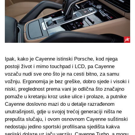
Ipak, kako je Cayenne istinski Porsche, kod njega
postoji život i mimo touchpad i LCD, pa Cayenne
vozaču nudi sve ono što je na cesti bitno, za samu
vožnju. Ergonomija je bez greške, dobro sjede i visoki i
niski, preglednost prema vani je odlična što značajno
pomaže u kretanju kroz uske ulice i prolaze, a putnike
Cayenne doslovno mazi do u detalje razrađenom
unutrašnjosti, gdje u svojoj trećoj generaciji ništa ne
prepušta slučaju, i ovom osnovnom Cayenne suštinski
nedostaju jedino sportski profilisana sjedišta kakva
serijski dolaze uz jaču verziju, Cayenne Turbo, a mogu