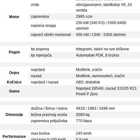
vrsta
ubrizgavanjem, start&stop V6, 24
ventila
zapremina
2995 ccm
Motor
250 kW (340 KS) / 5300-6400
najveća snaga
obr/min
najveći obrtni momenat
450 nM / 1340 - 5300 obr/min
tip pogona
Integralni, stalni na sve točkove
Pogon
tip mjenjača
Automatski PDK, 8 brzina
naprijed
Multilink, zračni
Ovjes
nazad
Multilink, samovodeći, zračni
Kočnice
naprijed / nazad
ABS, disk/disk
Naprijed 285/40, nazad 315/35 R21
Gume
Pirelli P Zero
dužina / širina / visina
4918 / 1983 / 1696 mm
Dimenzije
težina praznog vozila
2060 kg
zapremina prtljažnika
770 litara
max brzina
245 km/h
Performanse
ubrzanje 0-100 km/h
5,9 sek