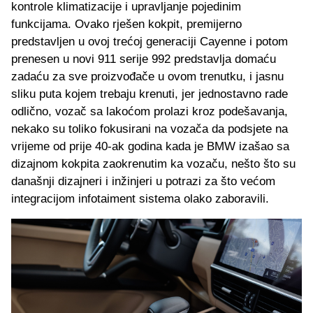
kontrole klimatizacije i upravljanje pojedinim
funkcijama. Ovako rješen kokpit, premijerno
predstavljen u ovoj trećoj generaciji Cayenne i potom
prenesen u novi 911 serije 992 predstavlja domaću
zadaću za sve proizvođače u ovom trenutku, i jasnu
sliku puta kojem trebaju krenuti, jer jednostavno rade
odlično, vozač sa lakoćom prolazi kroz podešavanja,
nekako su toliko fokusirani na vozača da podsjete na
vrijeme od prije 40-ak godina kada je BMW izašao sa
dizajnom kokpita zaokrenutim ka vozaču, nešto što su
današnji dizajneri i inžinjeri u potrazi za što većom
integracijom infotaiment sistema olako zaboravili.