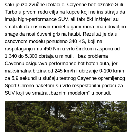
sakrije iza zvučne izolacije. Cayenne bez oznake S ili
Turbo u prvom redu cilja na kupce koji ne insistiraju da
imaju high-performance SUV, ali fabrički inžinjeri su
smatrali da i osnovni model u gami mora imati dovoljno
snage da nosi čuveni grb na haubi. Rezultat je da u
osnovnom modelu ponuđeno 340 KS, koji na
raspolaganju ima 450 Nm u vrlo širokom rasponu od
1.340 do 5.300 obrtaja u minuti, i bez problema
Cayennu osigurava performanse hot hatch auta, jer
maksimalna brzina od 245 km/h i ubrzanje 0-100 km/h
za 5,9 sekundi u slučaju testnog Cayenne opremljenog
Sport Chrono paketom su vrlo respektabilni podaci za
SUV koji se smatra „baznim modelom“ u ponudi.