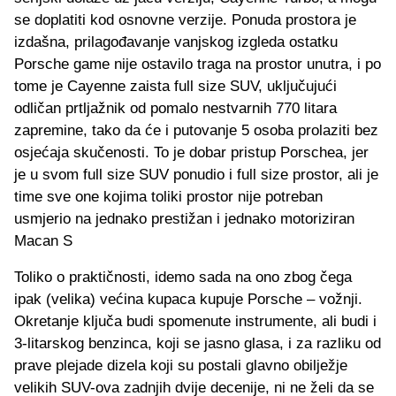
se doplatiti kod osnovne verzije. Ponuda prostora je
izdašna, prilagođavanje vanjskog izgleda ostatku
Porsche game nije ostavilo traga na prostor unutra, i po
tome je Cayenne zaista full size SUV, uključujući
odličan prtljažnik od pomalo nestvarnih 770 litara
zapremine, tako da će i putovanje 5 osoba prolaziti bez
osjećaja skučenosti. To je dobar pristup Porschea, jer
je u svom full size SUV ponudio i full size prostor, ali je
time sve one kojima toliki prostor nije potreban
usmjerio na jednako prestižan i jednako motoriziran
Macan S
Toliko o praktičnosti, idemo sada na ono zbog čega
ipak (velika) većina kupaca kupuje Porsche – vožnji.
Okretanje ključa budi spomenute instrumente, ali budi i
3-litarskog benzinca, koji se jasno glasa, i za razliku od
prave plejade dizela koji su postali glavno obilježje
velikih SUV-ova zadnjih dvije decenije, ni ne želi da se