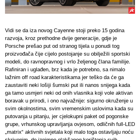
Vidi se da iza novog Cayenne stoji preko 15 godina
razvoja, kroz prethodne dvije generacije, gdje je
Porsche prešao put od stranog tijela u ponudi tog
proizvođača čije cijelo postojanje su obilježili sportski
modeli, do ravnopravnog i vrlo željenog člana familije.
Rafiniran i uglađen, brz kada je potrebno, sa nimalo
lažnim off road karakteristikama jer teško da će ga
zaustaviti neki lošiji šumski put ili nanos snijega kada
ga tamo usmjeri neki od onih vlasnika koji vole aktivan
boravak u prirodi, i ono najvažnije: sigurno okruženje u
svim okolnostima, svim vremenskim uslovima kada su
putovanja u pitanju, jer cjelokupni paket od pogonske
grupe, vrhunskog upravljanja ovjesom, odličnih full-LED
„matrix“ aktivnih svjetala koji malo toga ostavljaju noću
skrivenim, do iznimno olakšanog korištenja svih