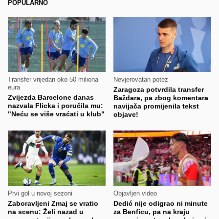
POPULARNO
Transfer vrijedan oko 50 miliona
Nevjerovatan potez
eura
Zaragoza potvrdila transfer
Zvijezda Barcelone danas
Baždara, pa zbog komentara
nazvala Flicka i poručila mu:
navijača promijenila tekst
"Neću se više vraćati u klub"
objave!
Prvi gol u novoj sezoni
Objavljen video
Zaboravljeni Zmaj se vratio
Dedić nije odigrao ni minute
na scenu: Želi nazad u
za Benficu, pa na kraju