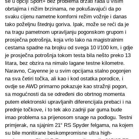
se u opciji Sport+ bez problema držati rada u višim
obrtajima i nižim brzinama, ne pokušavajući da po
svaku cijenu nametne komforni režim vožnje i danas
tako poželjnu štednju goriva. Ipak, može se reći da je
na tragu pametnom upravljanju pogonskom grupom i
prosječna potrošnja, koja vrlo lako na magistralnim
cestama spadne na brojku od svega 10 l/100 km, i gdje
je prosječna potrošnja tokom testa bila nešto preko 13
litara, bez obzira na nimalo lagane testne kilometre.
Naravno, Cayenne je u svim opcijama stalno pogonjen
na sva četiri točka, ali kao i kod ostatka porodice, i
ovdje se AWD primarno pokazuje kao stražnji pogon,
sa mogućnosti da se određeni dio obrtnog momenta
putem elektronski upravljanih diferencijala prebaci i na
prednje točkove, i to tek ako zadnji par guma bude
imao problema sa prijenosom snage na podlogu. Testni
primjerak, na sjajnim 21“ RS Spyder felgama, na kojem
su bile monitirane beskompromisne ultra high-