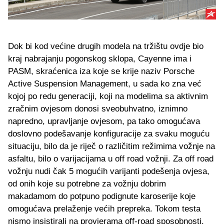
Dok bi kod većine drugih modela na tržištu ovdje bio
kraj nabrajanju pogonskog sklopa, Cayenne ima i
PASM, skraćenica iza koje se krije naziv Porsche
Active Suspension Management, u sada ko zna već
kojoj po redu generaciji, koji na modelima sa aktivnim
zračnim ovjesom donosi sveobuhvatno, iznimno
napredno, upravljanje ovjesom, pa tako omogućava
doslovno podešavanje konfiguracije za svaku moguću
situaciju, bilo da je riječ o različitim režimima vožnje na
asfaltu, bilo o varijacijama u off road vožnji. Za off road
vožnju nudi čak 5 mogućih varijanti podešenja ovjesa,
od onih koje su potrebne za vožnju dobrim
makadamom do potpuno podignute karoserije koje
omogućava prelaženje većih prepreka. Tokom testa
nismo insistirali na provjerama off-road sposobnosti,