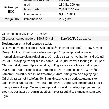
grad
11,3 lit / 100 km
Potrošnja
izvan grada
7, 8 lit / 100 km
ECC
kombinovano
9,1 lit / 100 km
Emisija CO2
kombinovano
207 g/km
Cijena testnog vozila: 219.206 KM
Cijena osnovnog modela: 150.740 KM
EuroNCAP: 5 zvjezdica
Dodatna oprema kod testnog vozila:
Biskaya plava metalik boja; Dvobojni kožni interijer crna/bež; 21" RS Spyder
Design točkovi; Komforna sjedišta naprijed 14 pozicija, električna sa
memorijskim paketom; Adaptivni zračni ovjes sa samoniveliranjem uključujući
PASM, Upravljanje zadnjim osovinama uključujući Power Steering Plus; Sport
Chrono paket; Servo Upravljač Plus; LED glavna svjetla Matrix uključujući
PDLS Plus; Zatamljena stakla; Parking senzori naprijed i nazad & stražnja
kamera; Comfort Access; Soft zatvaranje vrata; Ambijentalno osvjetljenje;
Odjeljak za pametni telefon; 90 - litarski rezervoar za gorivo; Automatsko
zatamnjivaje unutrašnjeg i vanjskih retrovizora; Adaptivni tempomat & funkcija
hitnog zaustavljanja; Grijano prednje vjetrobransko staklo; Grijanje prednjih
sjedišta; Ventilacija prednjih sjedišta; Paket za pušače; Signalizacija mrtvog
ugla.