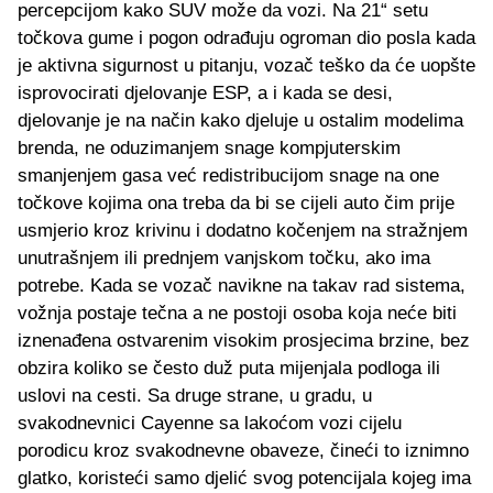
percepcijom kako SUV može da vozi. Na 21“ setu
točkova gume i pogon odrađuju ogroman dio posla kada
je aktivna sigurnost u pitanju, vozač teško da će uopšte
isprovocirati djelovanje ESP, a i kada se desi,
djelovanje je na način kako djeluje u ostalim modelima
brenda, ne oduzimanjem snage kompjuterskim
smanjenjem gasa već redistribucijom snage na one
točkove kojima ona treba da bi se cijeli auto čim prije
usmjerio kroz krivinu i dodatno kočenjem na stražnjem
unutrašnjem ili prednjem vanjskom točku, ako ima
potrebe. Kada se vozač navikne na takav rad sistema,
vožnja postaje tečna a ne postoji osoba koja neće biti
iznenađena ostvarenim visokim prosjecima brzine, bez
obzira koliko se često duž puta mijenjala podloga ili
uslovi na cesti. Sa druge strane, u gradu, u
svakodnevnici Cayenne sa lakoćom vozi cijelu
porodicu kroz svakodnevne obaveze, čineći to iznimno
glatko, koristeći samo djelić svog potencijala kojeg ima