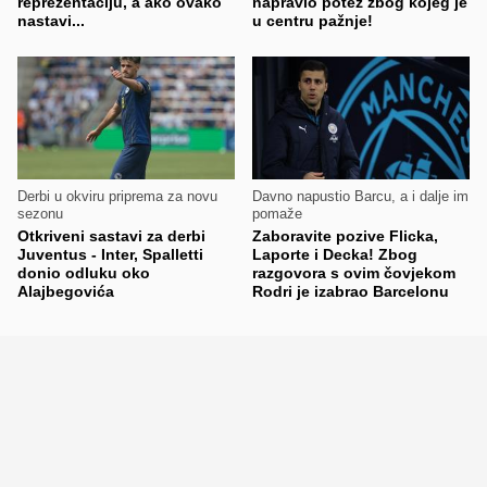
reprezentaciju, a ako ovako
napravio potez zbog kojeg je
nastavi...
u centru pažnje!
Derbi u okviru priprema za novu
Davno napustio Barcu, a i dalje im
sezonu
pomaže
Otkriveni sastavi za derbi
Zaboravite pozive Flicka,
Juventus - Inter, Spalletti
Laporte i Decka! Zbog
donio odluku oko
razgovora s ovim čovjekom
Alajbegovića
Rodri je izabrao Barcelonu