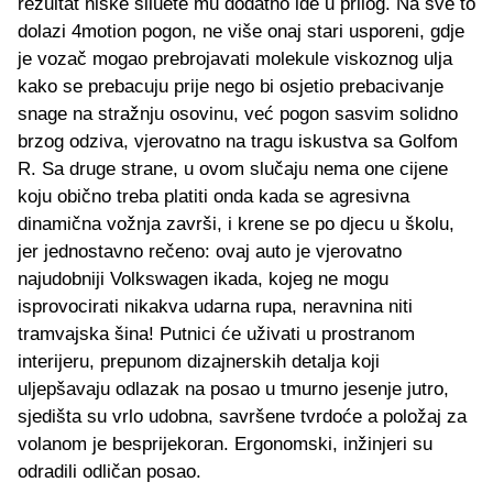
rezultat niske siluete mu dodatno ide u prilog. Na sve to
dolazi 4motion pogon, ne više onaj stari usporeni, gdje
je vozač mogao prebrojavati molekule viskoznog ulja
kako se prebacuju prije nego bi osjetio prebacivanje
snage na stražnju osovinu, već pogon sasvim solidno
brzog odziva, vjerovatno na tragu iskustva sa Golfom
R. Sa druge strane, u ovom slučaju nema one cijene
koju obično treba platiti onda kada se agresivna
dinamična vožnja završi, i krene se po djecu u školu,
jer jednostavno rečeno: ovaj auto je vjerovatno
najudobniji Volkswagen ikada, kojeg ne mogu
isprovocirati nikakva udarna rupa, neravnina niti
tramvajska šina! Putnici će uživati u prostranom
interijeru, prepunom dizajnerskih detalja koji
uljepšavaju odlazak na posao u tmurno jesenje jutro,
sjedišta su vrlo udobna, savršene tvrdoće a položaj za
volanom je besprijekoran. Ergonomski, inžinjeri su
odradili odličan posao.