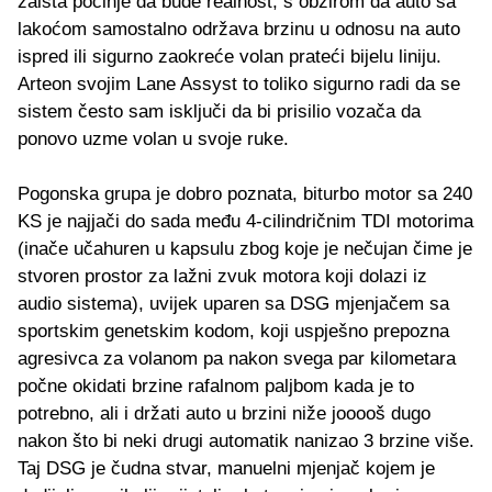
zaista počinje da bude realnost, s obzirom da auto sa
lakoćom samostalno održava brzinu u odnosu na auto
ispred ili sigurno zaokreće volan prateći bijelu liniju.
Arteon svojim Lane Assyst to toliko sigurno radi da se
sistem često sam isključi da bi prisilio vozača da
ponovo uzme volan u svoje ruke.
Pogonska grupa je dobro poznata, biturbo motor sa 240
KS je najjači do sada među 4-cilindričnim TDI motorima
(inače učahuren u kapsulu zbog koje je nečujan čime je
stvoren prostor za lažni zvuk motora koji dolazi iz
audio sistema), uvijek uparen sa DSG mjenjačem sa
sportskim genetskim kodom, koji uspješno prepozna
agresivca za volanom pa nakon svega par kilometara
počne okidati brzine rafalnom paljbom kada je to
potrebno, ali i držati auto u brzini niže jooooš dugo
nakon što bi neki drugi automatik nanizao 3 brzine više.
Taj DSG je čudna stvar, manuelni mjenjač kojem je