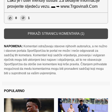
Lako je i user friendly sustav. Za detaljne informacije
provjerite sljedeću vezu. ▬ ➥ w­w­w.­T­r­g­o­v­i­n­a­9­.C­o­m
0
1
PRIKAŽI STRANICU KOMENTARA (1)
NAPOMENA:
Komentari odražavaju stavove njihovih autora/ica, a ne nužno
i stavove portala SportSport.ba te portal ne može i neće odgovarati za
sadržaj tih kometara. Komentari koji sadrže vrijeđanja, psovanja i vulgaran
riječnik mogu biti uklonjeni bez najave i objašnjenja, ali to ne obavezuje
SportSport.ba da obriše sve komentare koji krše pravila. Čitanjem prihvatate
mogućnost da među komentarima mogu biti pronađeni sadržaji koji mogu
biti u suprotnosti sa vašim uvjerenjima.
POPULARNO