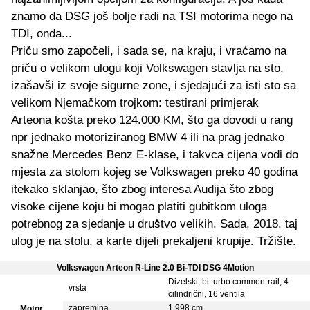
znamo da DSG još bolje radi na TSI motorima nego na
TDI, onda...
Priču smo započeli, i sada se, na kraju, i vraćamo na
priču o velikom ulogu koji Volkswagen stavlja na sto,
izašavši iz svoje sigurne zone, i sjedajući za isti sto sa
velikom Njemačkom trojkom: testirani primjerak
Arteona košta preko 124.000 KM, što ga dovodi u rang
npr jednako motoriziranog BMW 4 ili na prag jednako
snažne Mercedes Benz E-klase, i takvca cijena vodi do
mjesta za stolom kojeg se Volkswagen preko 40 godina
itekako sklanjao, što zbog interesa Audija što zbog
visoke cijene koju bi mogao platiti gubitkom uloga
potrebnog za sjedanje u društvo velikih. Sada, 2018. taj
ulog je na stolu, a karte dijeli prekaljeni krupije. Tržište.
Volkswagen Arteon R-Line 2.0 Bi-TDI DSG 4Motion
Dizelski, bi turbo common-rail, 4-
vrsta
cilindrični, 16 ventila
zapremina
1.998 cm
Motor