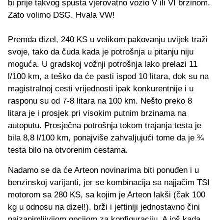
bi prije takvog spusta vjerovatno vozio V ili VI brzinom.
Zato volimo DSG. Hvala VW!
Premda dizel, 240 KS u velikom pakovanju uvijek traži
svoje, tako da čuda kada je potrošnja u pitanju niju
moguća. U gradskoj vožnji potrošnja lako prelazi 11
l/100 km, a teško da će pasti ispod 10 litara, dok su na
magistralnoj cesti vrijednosti ipak konkurentnije i u
rasponu su od 7-8 litara na 100 km. Nešto preko 8
litara je i prosjek pri visokim putnim brzinama na
autoputu. Prosječna potrošnja tokom trajanja testa je
bila 8,8 l/100 km, ponajviše zahvaljujući tome da je ¾
testa bilo na otvorenim cestama.
Nadamo se da će Arteon novinarima biti ponuđen i u
benzinskoj varijanti, jer se kombinacija sa najjačim TSI
motorom sa 280 KS, sa kojim je Arteon lakši (čak 100
kg u odnosu na dizel!), brži i jeftiniji jednostavno čini
najzanimljivijom opcijom za konfiguraciju. A još kada