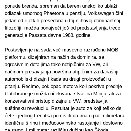
ponude brenda, spreman da barem unekoliko ublaži
odlazak umornog Phaetona u penziju, Volkswagen čini
jedan od rijetkih presedana u toj njihovoj dominantnoj
filozofiji, možda ponajveći još od predstavljanja treće
generacije Passata davne 1988. godine.
Postavljen je na sada već masovno razrađenu MQB
platformu, dizajniran na način da dominira, sa
agresivnim detaljima tako netipičnim za VW, ali i
načinom presavijanja površina atipičnim za današnji
automobilski dizajn i kada su drugi proizvođači u
pitanju. Recimo, poklopac motora koji pokriva prednje
blatobrane je možda očekivana stvar na Miniju, ali za
konzervativni pristup dizajnu u VW, predstavlja
suštinsku revoluciju. Rezultat je auto za koji teško de
ćete i jednog trenutka pomisliti da ima u par milimetara
identičnu širinu i međuosovinsko rastojanje i doslovno
za samo 1 milimetar različitu dužinu kao Škoda