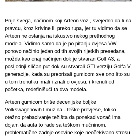
Prije svega, načinom koji Arteon vozi, svejedno da li na
pravcu, kroz krivine ili preko rupa, jer tu vidimo da se
Arteon ne oslanja na iskustvo nekog prethodnog
modela. Vidimo samo da je po pitanju ovjesa VW
ponovo načinio jedan od tih svojih rijetkih presedana,
možda kao onaj načinjen dok je stvaran Golf A3, a
posljednji sličan put dok su stvarali GTI verziju Golfa V
generacije, kada su prebrisali gumicom sve ono što su
u tom trenutku imali i znali o ovjesu, i krenuli od
početka, redefinišući ta dva modela.
Arteon gumicom briše decenijske boljke
Volkswagenovih limuzina - teške prevjese, toliko
otežno prebacivanje težišta da ponekad vozač ima
dojam da auta to rade sa teškom mučninom,
problematične zadnje osovine koje neočekivano stresu