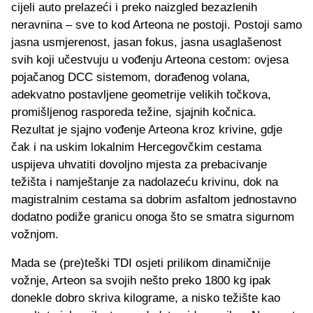
cijeli auto prelazeći i preko naizgled bezazlenih
neravnina – sve to kod Arteona ne postoji. Postoji samo
jasna usmjerenost, jasan fokus, jasna usaglašenost
svih koji učestvuju u vođenju Arteona cestom: ovjesa
pojačanog DCC sistemom, dorađenog volana,
adekvatno postavljene geometrije velikih točkova,
promišljenog rasporeda težine, sjajnih kočnica.
Rezultat je sjajno vođenje Arteona kroz krivine, gdje
čak i na uskim lokalnim Hercegovčkim cestama
uspijeva uhvatiti dovoljno mjesta za prebacivanje
težišta i namještanje za nadolazeću krivinu, dok na
magistralnim cestama sa dobrim asfaltom jednostavno
dodatno podiže granicu onoga što se smatra sigurnom
vožnjom.
Mada se (pre)teški TDI osjeti prilikom dinamičnije
vožnje, Arteon sa svojih nešto preko 1800 kg ipak
donekle dobro skriva kilograme, a nisko težište kao