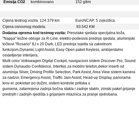
Emisija CO2
kombinovano
152 g/km
Cijena testnog vozila: 124.379 km
EuroNCAP: 5 zvjezdica
Cijena osnovnog modela:
93.542 KM
Dodatna oprema kod testnog vozila:
Presvlake sjedala specijalna koža,
"Nappa" kožne obloge za R-Line, elektro-podesiva prednja sjedala, aluminijski
točkovi "Rosario" 8J x 20 Dark, LED prednja svjetla sa zakretnom
funkcijom,Dynamic Light Assist, Easy Open paket Keyless, ambijentalno
osvjetljenje interijera,
Multi color Volkswagen Digital Cockpit, navigacioni sistem Discover Pro, Sound
sistem Dynaudio Confidence, Interfejs za mobilni telefon,dekor inserti od
aluminija Silver, Driving Profile Selection, Park Assist, Area View sistem kamera
za nadzor, Emergency Assist, Traffic Jam Assist, Head-up Display, panorama
krov el. pokretan po dužini, sistem kontrole pritiska u
gumama, zatamnjena zadnja bočna stakla i zadnje staklo, zimski paket grijanje
prednjih i zadnjih sjedišta s grijanjem mlaznica za pranje vjetrobana.