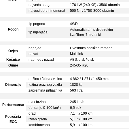
najveća snaga
176 kW (240 KS) / 3500 obr/min
najveći obrtni momenat
500 Nm/ 1750-3000 obr/min
tip pogona
4WD
Pogon
Automatizirani s dvostrukim
tip mjenjača
kvačilom, 7-brzinski
naprijed
Dvostruka opružna ramena
Ovjes
nazad
Multilink
Kočnice
naprijed / nazad
ABS, disk / disk
Gume
245/35 R20
dužina / širina / visina
4.862 / 1.871 / 1.450 mm
Dimenzije
težina praznog vozila
1828 kg
zapremina prtljažnika
563 litra
max brzina
245 km/h
Performanse
ubrzanje 0-100 km/h
6,5 sek
grad
7,1 lit / 100 km
Potrošnja
izvan grada
5,1 lit / 100 km
ECC
kombinovano
5,9 lit / 100 km