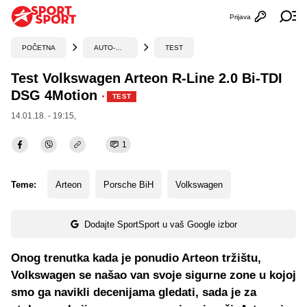
Prijava
Otvori profi
Ot
POČETNA
AUTO-MOTO
TEST
Test Volkswagen Arteon R-Line 2.0 Bi-TDI
DSG 4Motion
·
TEST
14.01.18. - 19:15,
1
Teme:
Arteon
Porsche BiH
Volkswagen
Dodajte SportSport u vaš Google izbor
Onog trenutka kada je ponudio Arteon tržištu,
Volkswagen se našao van svoje sigurne zone u kojoj
smo ga navikli decenijama gledati, sada je za