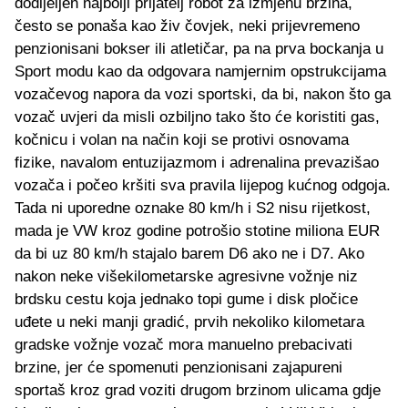
dodijeljen najbolji prijatelj robot za izmjenu brzina,
često se ponaša kao živ čovjek, neki prijevremeno
penzionisani bokser ili atletičar, pa na prva bockanja u
Sport modu kao da odgovara namjernim opstrukcijama
vozačevog napora da vozi sportski, da bi, nakon što ga
vozač uvjeri da misli ozbiljno tako što će koristiti gas,
kočnicu i volan na način koji se protivi osnovama
fizike, navalom entuzijazmom i adrenalina prevazišao
vozača i počeo kršiti sva pravila lijepog kućnog odgoja.
Tada ni uporedne oznake 80 km/h i S2 nisu rijetkost,
mada je VW kroz godine potrošio stotine miliona EUR
da bi uz 80 km/h stajalo barem D6 ako ne i D7. Ako
nakon neke višekilometarske agresivne vožnje niz
brdsku cestu koja jednako topi gume i disk pločice
uđete u neki manji gradić, prvih nekoliko kilometara
gradske vožnje vozač mora manuelno prebacivati
brzine, jer će spomenuti penzionisani zajapureni
sportaš kroz grad voziti drugom brzinom ulicama gdje