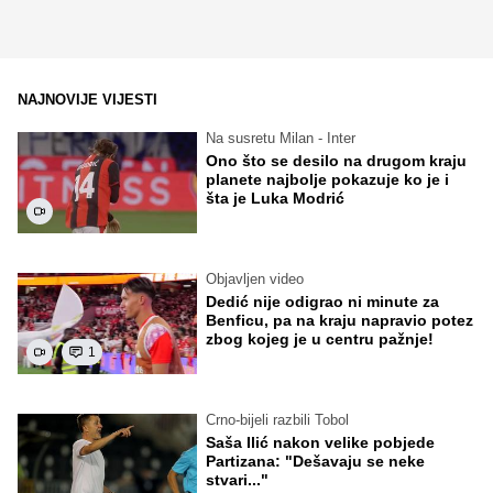
NAJNOVIJE VIJESTI
Na susretu Milan - Inter
Ono što se desilo na drugom kraju
planete najbolje pokazuje ko je i
šta je Luka Modrić
Objavljen video
Dedić nije odigrao ni minute za
Benficu, pa na kraju napravio potez
zbog kojeg je u centru pažnje!
1
Crno-bijeli razbili Tobol
Saša Ilić nakon velike pobjede
Partizana: "Dešavaju se neke
stvari..."