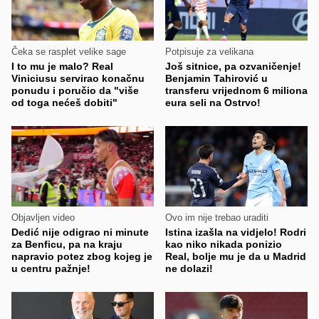
Čeka se rasplet velike sage
Potpisuje za velikana
I to mu je malo? Real
Još sitnice, pa ozvaničenje!
Viniciusu servirao konačnu
Benjamin Tahirović u
ponudu i poručio da "više
transferu vrijednom 6 miliona
od toga nećeš dobiti"
eura seli na Ostrvo!
Objavljen video
Ovo im nije trebao uraditi
Dedić nije odigrao ni minute
Istina izašla na vidjelo! Rodri
za Benficu, pa na kraju
kao niko nikada ponizio
napravio potez zbog kojeg je
Real, bolje mu je da u Madrid
u centru pažnje!
ne dolazi!