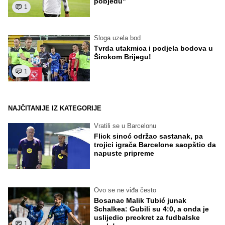
pobjedu"
1
Sloga uzela bod
Tvrda utakmica i podjela bodova u
Širokom Brijegu!
1
NAJČITANIJE IZ KATEGORIJE
Vratili se u Barcelonu
Flick sinoć održao sastanak, pa
trojici igrača Barcelone saopštio da
napuste pripreme
Ovo se ne viđa često
Bosanac Malik Tubić junak
Schalkea: Gubili su 4:0, a onda je
uslijedio preokret za fudbalske
1