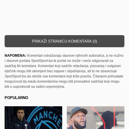
PRIKAŽI STRANICU KOMENTARA (0)
NAPOMENA:
Komentari odražavaju stavove njihovih autora/ica, a ne nužno
i stavove portala SportSport.ba te portal ne može i neće odgovarati za
sadržaj tih kometara. Komentari koji sadrže vrijeđanja, psovanja i vulgaran
riječnik mogu biti uklonjeni bez najave i objašnjenja, ali to ne obavezuje
SportSport.ba da obriše sve komentare koji krše pravila. Čitanjem prihvatate
mogućnost da među komentarima mogu biti pronađeni sadržaji koji mogu
biti u suprotnosti sa vašim uvjerenjima.
POPULARNO