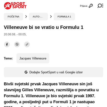
Prijava
Otvori profi
Ot
POČETNA
AUTO-MOTO
FORMULA 1
Villeneuve bi se vratio u Formulu 1
20.06.08. - 00:05,
Teme:
Jacques Villeneuve
Dodajte SportSport u vaš Google izbor
Bivši svjetski prvak Jacques Villeneuve sin još
slavnijeg Gilles Villeneuve, razmišlja o povratku u
Formulu 1. Villeneuve je bio svjetski prvak 1997.
godine, a posljednji put u Formuli 1 je nastupao