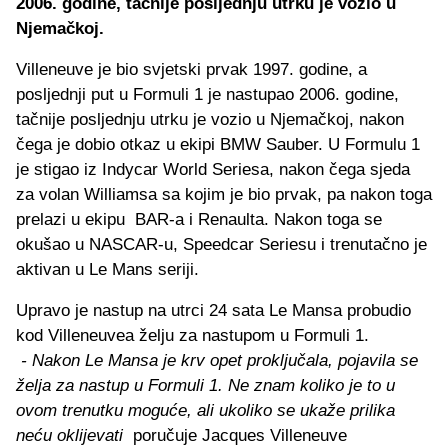
2006. godine, tačnije posljednju utrku je vozio u
Njemačkoj.
Villeneuve je bio svjetski prvak 1997. godine, a
posljednji put u Formuli 1 je nastupao 2006. godine,
tačnije posljednju utrku je vozio u Njemačkoj, nakon
čega je dobio otkaz u ekipi BMW Sauber. U Formulu 1
je stigao iz Indycar World Seriesa, nakon čega sjeda
za volan Williamsa sa kojim je bio prvak, pa nakon toga
prelazi u ekipu BAR-a i Renaulta. Nakon toga se
okušao u NASCAR-u, Speedcar Seriesu i trenutačno je
aktivan u Le Mans seriji.
Upravo je nastup na utrci 24 sata Le Mansa probudio
kod Villeneuvea želju za nastupom u Formuli 1.
- Nakon Le Mansa je krv opet proključala, pojavila se
želja za nastup u Formuli 1. Ne znam koliko je to u
ovom trenutku moguće, ali ukoliko se ukaže prilika
neću oklijevati
poručuje Jacques Villeneuve