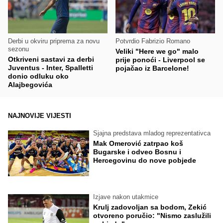
Derbi u okviru priprema za novu
Potvrdio Fabrizio Romano
sezonu
Veliki "Here we go" malo
Otkriveni sastavi za derbi
prije ponoći - Liverpool se
Juventus - Inter, Spalletti
pojačao iz Barcelone!
donio odluku oko
Alajbegovića
NAJNOVIJE VIJESTI
Sjajna predstava mladog reprezentativca
Mak Omerović zatrpao koš
Bugarske i odveo Bosnu i
Hercegovinu do nove pobjede
Izjave nakon utakmice
Krulj zadovoljan sa bodom, Zekić
otvoreno poručio: "Nismo zaslužili