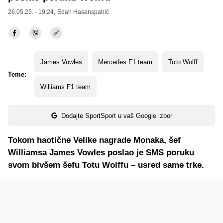
26.05.25. - 19:24,
Edah Hasanspahić
James Vowles
Mercedes F1 team
Toto Wolff
Teme:
Williams F1 team
Dodajte SportSport u vaš Google izbor
Tokom haotične Velike nagrade Monaka, šef
Williamsa James Vowles poslao je SMS poruku
svom bivšem šefu Totu Wolffu – usred same trke.