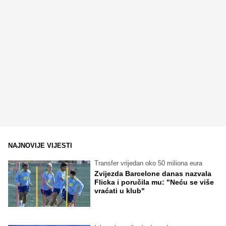
NAJNOVIJE VIJESTI
Transfer vrijedan oko 50 miliona eura
Zvijezda Barcelone danas nazvala
Flicka i poručila mu: "Neću se više
vraćati u klub"