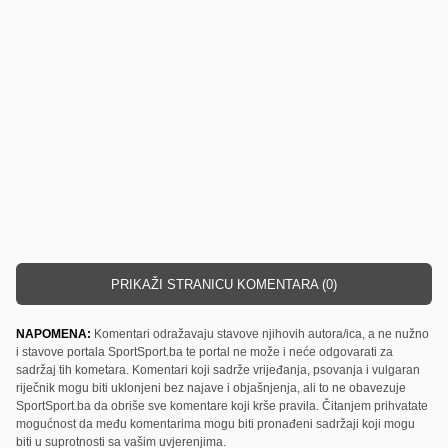
PRIKAŽI STRANICU KOMENTARA (0)
NAPOMENA:
Komentari odražavaju stavove njihovih autora/ica, a ne nužno
i stavove portala SportSport.ba te portal ne može i neće odgovarati za
sadržaj tih kometara. Komentari koji sadrže vrijeđanja, psovanja i vulgaran
riječnik mogu biti uklonjeni bez najave i objašnjenja, ali to ne obavezuje
SportSport.ba da obriše sve komentare koji krše pravila. Čitanjem prihvatate
mogućnost da među komentarima mogu biti pronađeni sadržaji koji mogu
biti u suprotnosti sa vašim uvjerenjima.