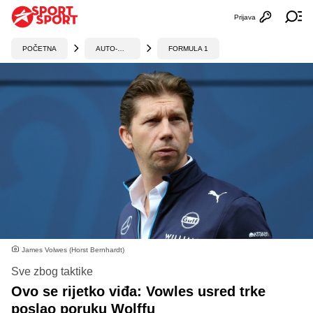
Prijava
Otvori profi
Ot
POČETNA
AUTO-MOTO
FORMULA 1
James Volwes (Horst Bernhardt)
Sve zbog taktike
Ovo se rijetko viđa: Vowles usred trke
poslao poruku Wolffu