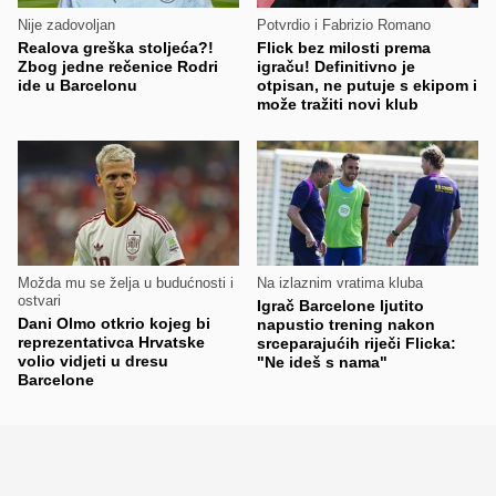
Nije zadovoljan
Potvrdio i Fabrizio Romano
Realova greška stoljeća?!
Flick bez milosti prema
Zbog jedne rečenice Rodri
igraču! Definitivno je
ide u Barcelonu
otpisan, ne putuje s ekipom i
može tražiti novi klub
Možda mu se želja u budućnosti i
Na izlaznim vratima kluba
ostvari
Igrač Barcelone ljutito
Dani Olmo otkrio kojeg bi
napustio trening nakon
reprezentativca Hrvatske
srceparajućih riječi Flicka:
volio vidjeti u dresu
"Ne ideš s nama"
Barcelone