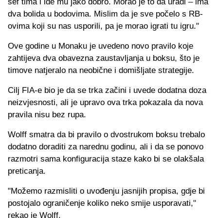
šef tima i ide mu jako dobro. Morao je to da uradi – ima
dva bolida u bodovima. Mislim da je sve počelo s RB-
ovima koji su nas usporili, pa je morao igrati tu igru."
Ove godine u Monaku je uvedeno novo pravilo koje
zahtijeva dva obavezna zaustavljanja u boksu, što je
timove natjeralo na neobične i domišljate strategije.
Cilj FIA-e bio je da se trka začini i uvede dodatna doza
neizvjesnosti, ali je upravo ova trka pokazala da nova
pravila nisu bez rupa.
Wolff smatra da bi pravilo o dvostrukom boksu trebalo
dodatno doraditi za narednu godinu, ali i da se ponovo
razmotri sama konfiguracija staze kako bi se olakšala
preticanja.
"Možemo razmisliti o uvođenju jasnijih propisa, gdje bi
postojalo ograničenje koliko neko smije usporavati,"
rekao je Wolff.