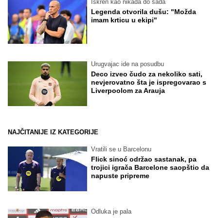
Iskren kao nikada do sada
Legenda otvorila dušu: "Možda
imam krticu u ekipi"
Urugvajac ide na posudbu
Deco izveo čudo za nekoliko sati,
nevjerovatno šta je ispregovarao s
Liverpoolom za Arauja
NAJČITANIJE IZ KATEGORIJE
Vratili se u Barcelonu
Flick sinoć održao sastanak, pa
trojici igrača Barcelone saopštio da
napuste pripreme
Odluka je pala