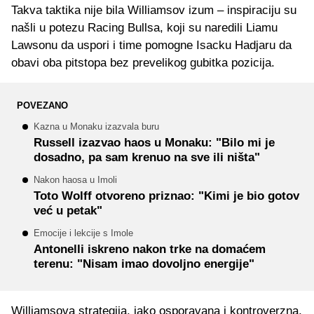
Takva taktika nije bila Williamsov izum – inspiraciju su
našli u potezu Racing Bullsa, koji su naredili Liamu
Lawsonu da uspori i time pomogne Isacku Hadjaru da
obavi oba pitstopa bez prevelikog gubitka pozicija.
POVEZANO
Kazna u Monaku izazvala buru
Russell izazvao haos u Monaku: "Bilo mi je
dosadno, pa sam krenuo na sve ili ništa"
Nakon haosa u Imoli
Toto Wolff otvoreno priznao: "Kimi je bio gotov
već u petak"
Emocije i lekcije s Imole
Antonelli iskreno nakon trke na domaćem
terenu: "Nisam imao dovoljno energije"
Williamsova strategija, iako osporavana i kontroverzna,