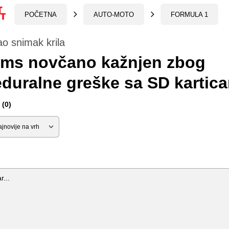
POČETNA
AUTO-MOTO
FORMULA 1
o snimak krila
ams novčano kažnjen zbog
duralne greške sa SD kartic
(0)