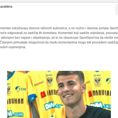
araktera
mentari odražavaju stavove njihovih autora/ica, a ne nužno i stavove portala Sport
 neće odgovarati za sadržaj tih kometara. Komentari koji sadrže vrijeđanja, psovanj
i uklonjeni bez najave i objašnjenja, ali to ne obavezuje SportSport.ba da obriše 
a. Čitanjem prihvatate mogućnost da među komentarima mogu biti pronađeni sadržaji
 vašim uvjerenjima.