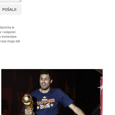
POŠALJI
Sport.ba te
a i vulgaran
sve komentare
 koji mogu biti