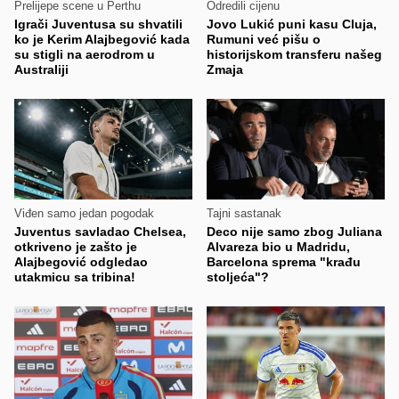
Prelijepe scene u Perthu
Odredili cijenu
Igrači Juventusa su shvatili
Jovo Lukić puni kasu Cluja,
ko je Kerim Alajbegović kada
Rumuni već pišu o
su stigli na aerodrom u
historijskom transferu našeg
Australiji
Zmaja
Viđen samo jedan pogodak
Tajni sastanak
Juventus savladao Chelsea,
Deco nije samo zbog Juliana
otkriveno je zašto je
Alvareza bio u Madridu,
Alajbegović odgledao
Barcelona sprema "krađu
utakmicu sa tribina!
stoljeća"?