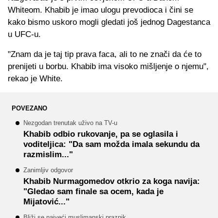
Whiteom. Khabib je imao ulogu prevodioca i čini se
kako bismo uskoro mogli gledati još jednog Dagestanca
u UFC-u.
"Znam da je taj tip prava faca, ali to ne znači da će to
prenijeti u borbu. Khabib ima visoko mišljenje o njemu",
rekao je White.
POVEZANO
Nezgodan trenutak uživo na TV-u
Khabib odbio rukovanje, pa se oglasila i
voditeljica: "Da sam možda imala sekundu da
razmislim..."
Zanimljiv odgovor
Khabib Nurmagomedov otkrio za koga navija:
"Gledao sam finale sa ocem, kada je
Mijatović..."
Bliži se najveći muslimanski praznik