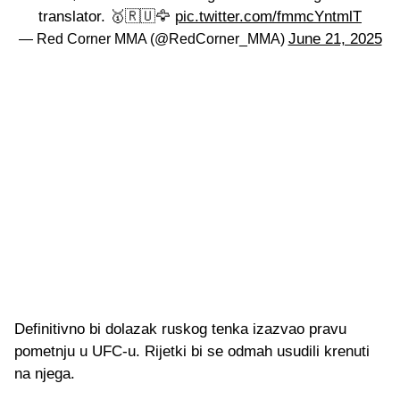
translator. 🥇🇷🇺🦅
pic.twitter.com/fmmcYntmlT
June 21, 2025
— Red Corner MMA (@RedCorner_MMA)
Definitivno bi dolazak ruskog tenka izazvao pravu
pometnju u UFC-u. Rijetki bi se odmah usudili krenuti
na njega.