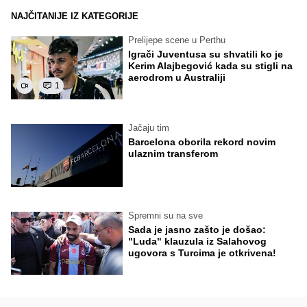
NAJČITANIJE IZ KATEGORIJE
Prelijepe scene u Perthu
Igrači Juventusa su shvatili ko je
Kerim Alajbegović kada su stigli na
aerodrom u Australiji
1
Jačaju tim
Barcelona oborila rekord novim
ulaznim transferom
Spremni su na sve
Sada je jasno zašto je došao:
"Luda" klauzula iz Salahovog
ugovora s Turcima je otkrivena!