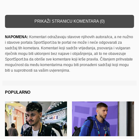
PRIKAŽI STRANICU KOMENTARA (0)
NAPOMENA:
Komentari odražavaju stavove njihovih autora/ica, a ne nužno
i stavove portala SportSport.ba te portal ne može i neće odgovarati za
sadržaj tih kometara. Komentari koji sadrže vrijeđanja, psovanja i vulgaran
riječnik mogu biti uklonjeni bez najave i objašnjenja, ali to ne obavezuje
SportSport.ba da obriše sve komentare koji krše pravila. Čitanjem prihvatate
mogućnost da među komentarima mogu biti pronađeni sadržaji koji mogu
biti u suprotnosti sa vašim uvjerenjima.
POPULARNO