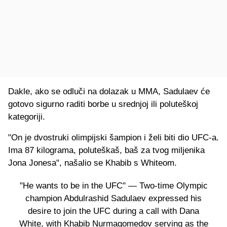
Dakle, ako se odluči na dolazak u MMA, Sadulaev će
gotovo sigurno raditi borbe u srednjoj ili poluteškoj
kategoriji.
"On je dvostruki olimpijski šampion i želi biti dio UFC-a.
Ima 87 kilograma, poluteškaš, baš za tvog miljenika
Jona Jonesa", našalio se Khabib s Whiteom.
"He wants to be in the UFC" — Two-time Olympic
champion Abdulrashid Sadulaev expressed his
desire to join the UFC during a call with Dana
White, with Khabib Nurmagomedov serving as the