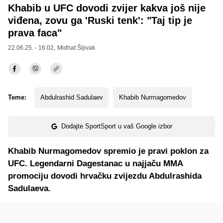
Khabib u UFC dovodi zvijer kakva još nije
viđena, zovu ga 'Ruski tenk': "Taj tip je
prava faca"
22.06.25. - 16:02,
Midhat Šljivak
Teme:
Abdulrashid Sadulaev
Khabib Nurmagomedov
Dodajte SportSport u vaš Google izbor
Khabib Nurmagomedov spremio je pravi poklon za
UFC. Legendarni Dagestanac u najjaču MMA
promociju dovodi hrvačku zvijezdu Abdulrashida
Sadulaeva.