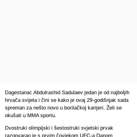
Dagestanac Abdulrashid Sadulaev jedan je od najboljih
hrvača svijeta i čini se kako je ovaj 29-godišnjak sada
spreman za nešto novo u borilačkoj karijeri. Želi se
okušati u MMA sportu.
Dvostruki olimpijski i šestostruki svjetski prvak
razgovarao je s prvim čovjekom UFC-a Danom