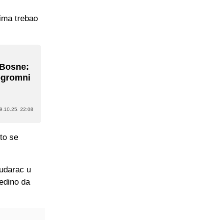
ima trebao
 Bosne:
 ogromni
9.10.25. 22:08
 to se
 udarac u
jedino da