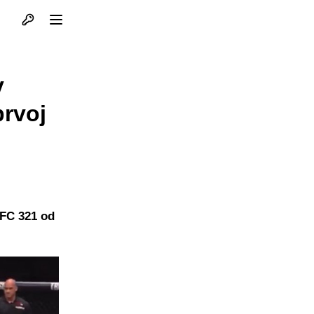
Otvori profil
Otvori meni
v
prvoj
UFC 321 od