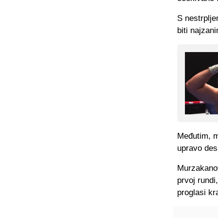
S nestrplj
biti najzani
Međutim, ma
upravo desi
Murzakanov 
prvoj rundi
proglasi kr