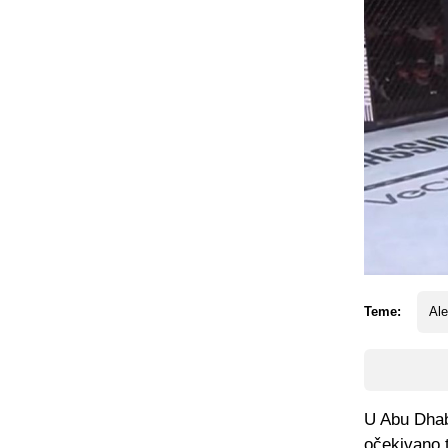
Teme:
Al
U Abu Dhab
očekivano t