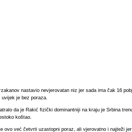
rzakanov nastavio nevjerovatan niz jer sada ima čak 16 pob
 uvijek je bez poraza.
tralo da je Rakić fizički dominantniji na kraju je Srbina tren
estoko koštao.
e ovo već četvrti uzastopni poraz, ali vjerovatno i najteži jer