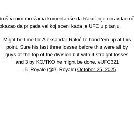
društvenim mrežama komentariše da Rakić nije opravdao oč
pokazao da pripada velikoj sceni kada je UFC u pitanju.
Might be time for Aleksandar Rakić to hand 'em up at this
point. Sure his last three losses before this were all by
guys at the top of the division but with 4 straight losses
and 3 by KO/TKO he might be done.
#UFC321
October 25, 2025
— B_Royale (@B_RoyaIe)