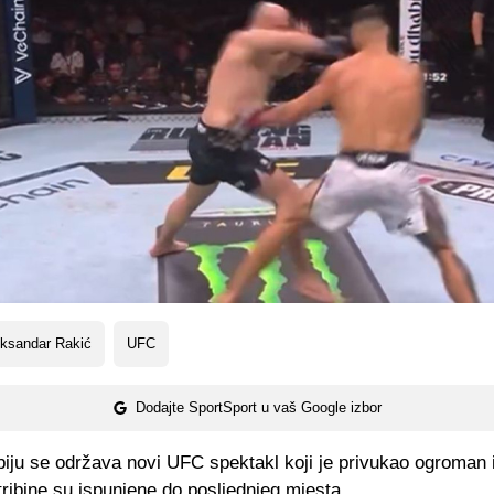
eksandar Rakić
UFC
Dodajte SportSport u vaš Google izbor
iju se održava novi UFC spektakl koji je privukao ogroman i
ribine su ispunjene do posljednjeg mjesta.