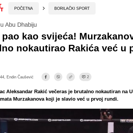
POČETNA
BORILAČKI SPORT
u Abu Dhabiju
 pao kao svijeća! Murzakano
lno nokautirao Rakića već u 
:44,
Endin Čaušević
2
ac Aleksandar Rakić večeras je brutalno nokautiran na 
mata Murzakanova koji je slavio već u prvoj rundi.