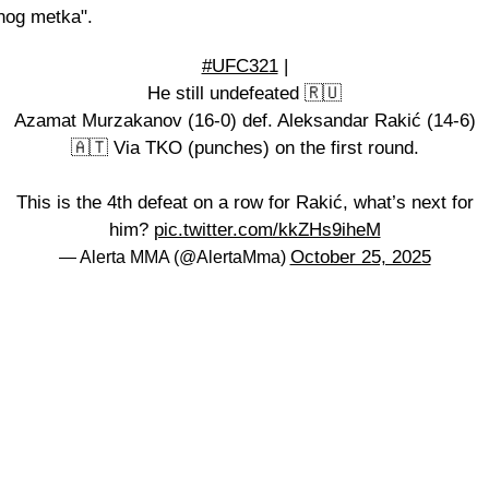
enog metka".
#UFC321
|
He still undefeated 🇷🇺
Azamat Murzakanov (16-0) def. Aleksandar Rakić (14-6)
🇦🇹 Via TKO (punches) on the first round.
This is the 4th defeat on a row for Rakić, what’s next for
him?
pic.twitter.com/kkZHs9iheM
October 25, 2025
— Alerta MMA (@AlertaMma)