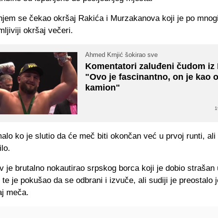
enjem se čekao okršaj Rakića i Murzakanova koji je po mnog
mljiviji okršaj večeri.
Ahmed Krnjić šokirao sve
Komentatori zaluđeni čudom iz
"Ovo je fascinantno, on je kao
kamion"
1
lo ko je slutio da će meč biti okončan već u prvoj runti, ali
lo.
je brutalno nokautirao srpskog borca koji je dobio strašan
, te je pokušao da se odbrani i izvuče, ali sudiji je preostalo 
aj meča.