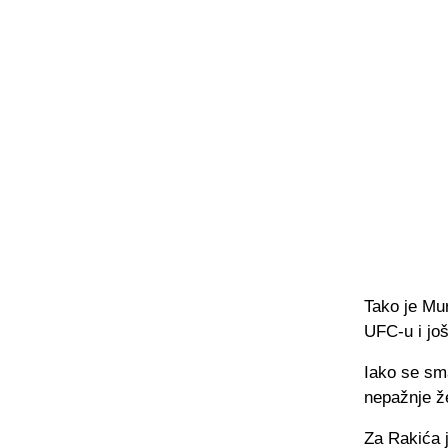
Tako je Mu
UFC-u i još
Iako se sma
nepažnje ž
Za Rakića j