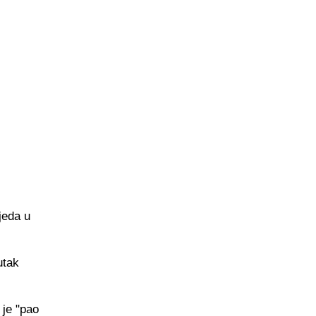
jeda u
utak
 je "pao