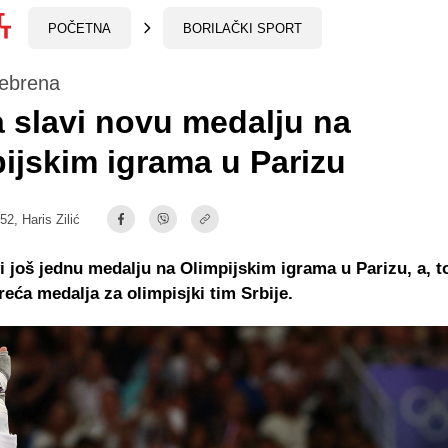
POČETNA
BORILAČKI SPORT
rebrena
a slavi novu medalju na
ijskim igrama u Parizu
:52,
Haris Zilić
vi još jednu medalju na Olimpijskim igrama u Parizu, a, to
reća medalja za olimpisjki tim Srbije.