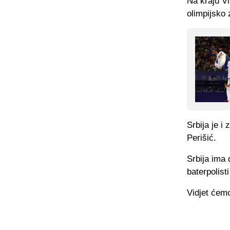
Na kraju Vi
olimpijsko 
Srbija je i
Perišić.
Srbija ima 
baterpolisti
Vidjet ćemo