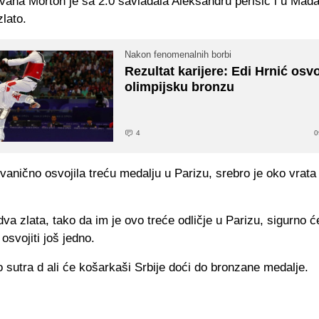
vana Morton je sa 2:0 savladala Aleksandru perišić i u Mađ
zlato.
Nakon fenomenalnih borbi
Rezultat karijere: Edi Hrnić osvo
olimpijsku bronzu
4
0
 zvanično osvojila treću medalju u Parizu, srebro je oko vrat
dva zlata, tako da im je ovo treće odličje u Parizu, sigurno ć
 osvojiti još jedno.
 sutra d ali će košarkaši Srbije doći do bronzane medalje.