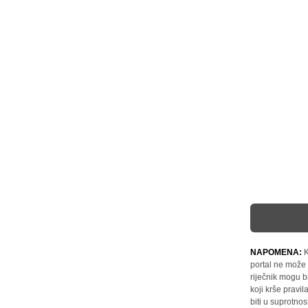
NAPOMENA:
K
portal ne može 
riječnik mogu b
koji krše pravi
biti u suprotnos