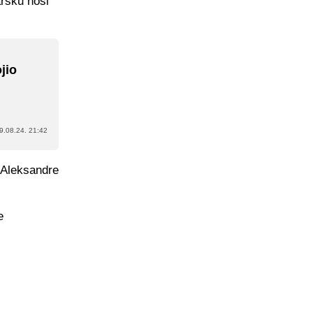
arsku nosi
jio
9.08.24. 21:42
a Aleksandre
e