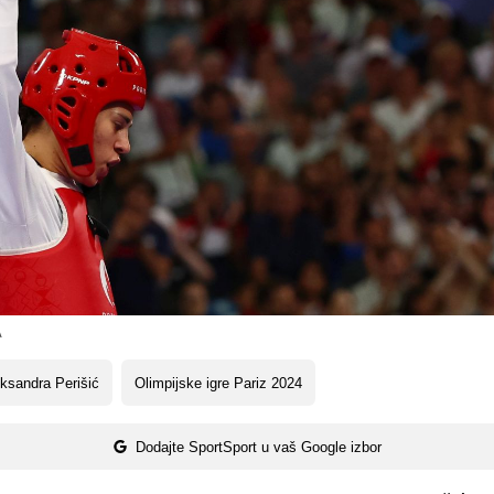
A
ksandra Perišić
Olimpijske igre Pariz 2024
Dodajte SportSport u vaš Google izbor