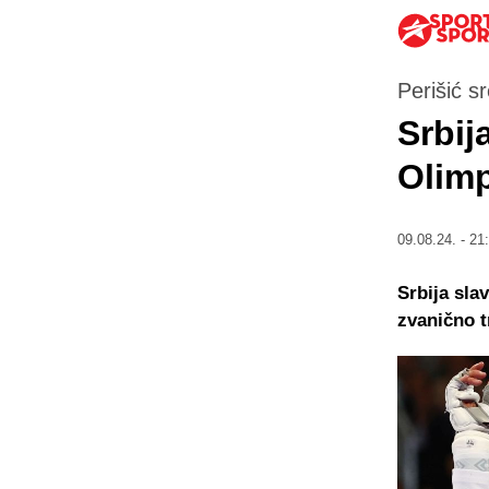
Perišić s
Srbij
Olimp
09.08.24. - 21
Srbija sla
zvanično t