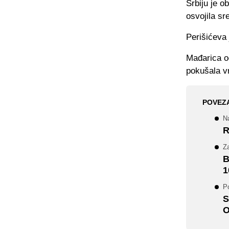
Srbiju je o
osvojila sr
Perišićeva 
Mađarica od
pokušala vr
POVEZ
N
R
Za
B
1
Po
S
O