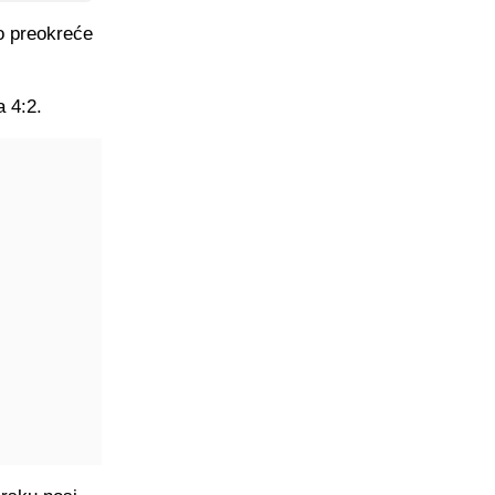
zo preokreće
a 4:2.