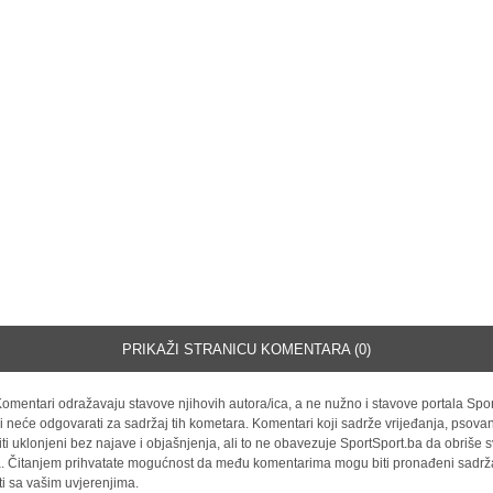
PRIKAŽI STRANICU KOMENTARA (0)
omentari odražavaju stavove njihovih autora/ica, a ne nužno i stavove portala Spor
i neće odgovarati za sadržaj tih kometara. Komentari koji sadrže vrijeđanja, psovan
iti uklonjeni bez najave i objašnjenja, ali to ne obavezuje SportSport.ba da obriše
la. Čitanjem prihvatate mogućnost da među komentarima mogu biti pronađeni sadrža
ti sa vašim uvjerenjima.