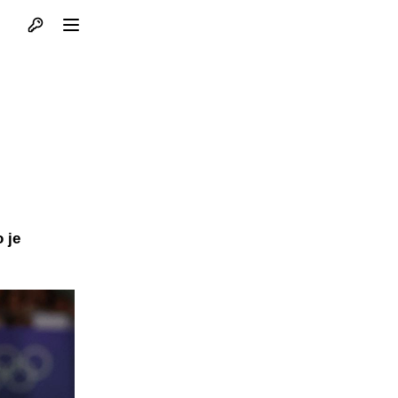
Otvori profil
Otvori meni
 je