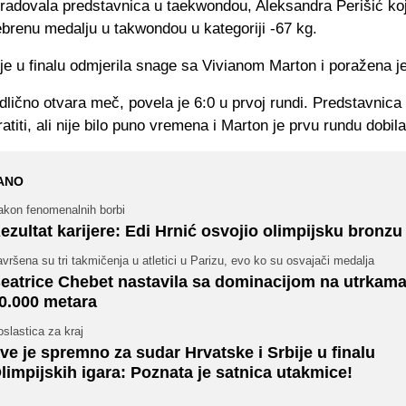
bradovala predstavnica u taekwondou, Aleksandra Perišić koj
ebrenu medalju u takwondou u kategoriji -67 kg.
je u finalu odmjerila snage sa Vivianom Marton i poražena je
lično otvara meč, povela je 6:0 u prvoj rundi. Predstavnica 
atiti, ali nije bilo puno vremena i Marton je prvu rundu dobila
ANO
akon fenomenalnih borbi
ezultat karijere: Edi Hrnić osvojio olimpijsku bronzu
vršena su tri takmičenja u atletici u Parizu, evo ko su osvajači medalja
eatrice Chebet nastavila sa dominacijom na utrkam
0.000 metara
slastica za kraj
ve je spremno za sudar Hrvatske i Srbije u finalu
limpijskih igara: Poznata je satnica utakmice!